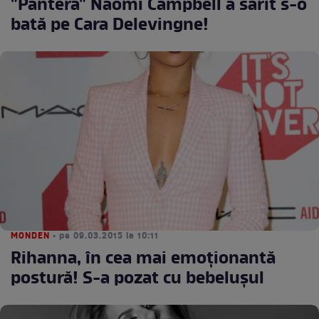
"Pantera" Naomi Campbell a sărit s-o
bată pe Cara Delevingne!
MONDEN
• pe 09.03.2015 la 10:11
Rihanna, în cea mai emoţionantă
postură! S-a pozat cu bebeluşul