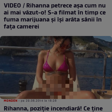
VIDEO / Rihanna petrece aşa cum nu
ai mai văzut-o! S-a filmat în timp ce
fuma marijuana şi îşi arăta sânii în
faţa camerei
MONDEN
• pe 29.08.2014 la 18:28
Rihanna, poziţie incendiară! Ce ţine