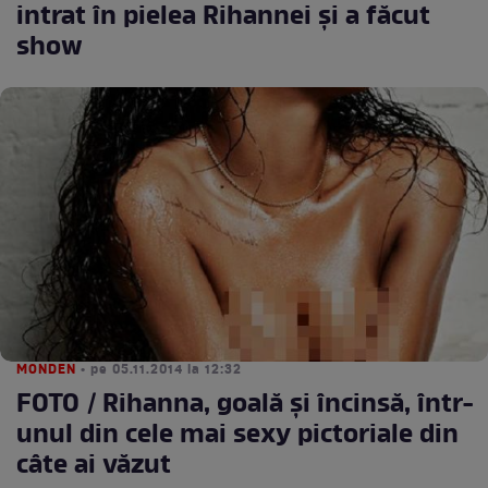
intrat în pielea Rihannei şi a făcut
show
MONDEN
• pe 05.11.2014 la 12:32
FOTO / Rihanna, goală şi încinsă, într-
unul din cele mai sexy pictoriale din
câte ai văzut