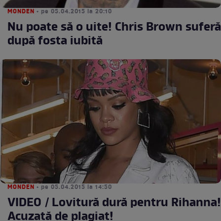
MONDEN
• pe 05.04.2015 la 20:10
Nu poate să o uite! Chris Brown suferă
după fosta iubită
MONDEN
• pe 05.04.2015 la 14:50
VIDEO / Lovitură dură pentru Rihanna!
Acuzată de plagiat!