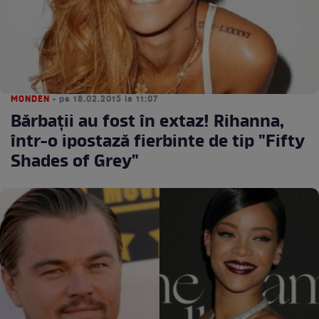
MONDEN
• pe 18.02.2015 la 11:07
Bărbaţii au fost în extaz! Rihanna,
într-o ipostază fierbinte de tip "Fifty
Shades of Grey"