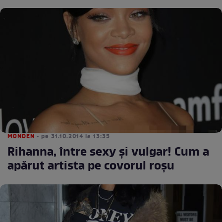
MONDEN
• pe 31.10.2014 la 13:35
Rihanna, între sexy şi vulgar! Cum a
apărut artista pe covorul roşu