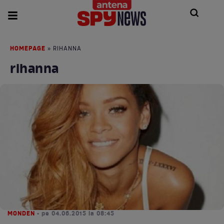
HOMEPAGE
» RIHANNA
rihanna
MONDEN
• pe 04.06.2015 la 08:45