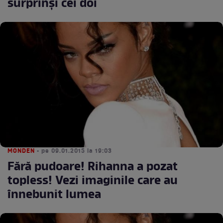
surprinşi cei doi
MONDEN
• pe 09.01.2015 la 19:03
Fără pudoare! Rihanna a pozat
topless! Vezi imaginile care au
înnebunit lumea