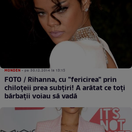
MONDEN
• pe 30.12.2014 la 13:15
FOTO / Rihanna, cu "fericirea" prin
chiloţeii prea subţiri! A arătat ce toţi
bărbaţii voiau să vadă