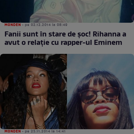
MONDEN
• pe 02.12.2014 la 08:49
Fanii sunt în stare de şoc! Rihanna a
avut o relaţie cu rapper-ul Eminem
MONDEN
• pe 25.11.2014 la 14:41