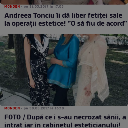
MONDEN
• pe 31.05.2017 la 17:05
Andreea Tonciu îi dă liber fetiței sale
la operații estetice! ”O să fiu de acord”
MONDEN
• pe 30.05.2017 la 16:10
FOTO / După ce i s-au necrozat sânii, a
intrat iar în cabinetul esteticianului!