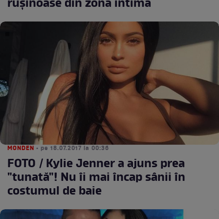
rușinoase din zona intimă
MONDEN
• pe 18.07.2017 la 00:36
FOTO / Kylie Jenner a ajuns prea
"tunată"! Nu îi mai încap sânii în
costumul de baie