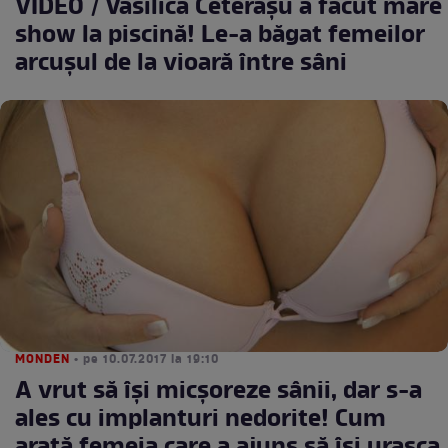
VIDEO / Vasilică Ceterașu a făcut mare
show la piscină! Le-a băgat femeilor
arcușul de la vioară între sâni
MONDEN
• pe 10.07.2017 la 19:10
A vrut să îşi micşoreze sânii, dar s-a
ales cu implanturi nedorite! Cum