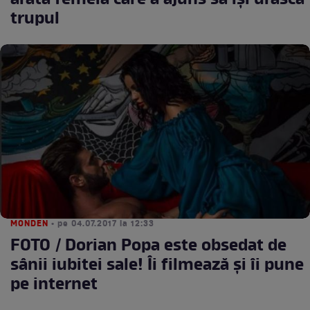
arată femeia care a ajuns să îşi urasca
trupul
MONDEN
• pe 04.07.2017 la 12:33
FOTO / Dorian Popa este obsedat de
sânii iubitei sale! Îi filmează și îi pune
pe internet