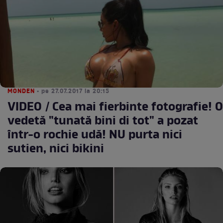
MONDEN
• pe 27.07.2017 la 20:15
VIDEO / Cea mai fierbinte fotografie! O
vedetă "tunată bini di tot" a pozat
într-o rochie udă! NU purta nici
sutien, nici bikini