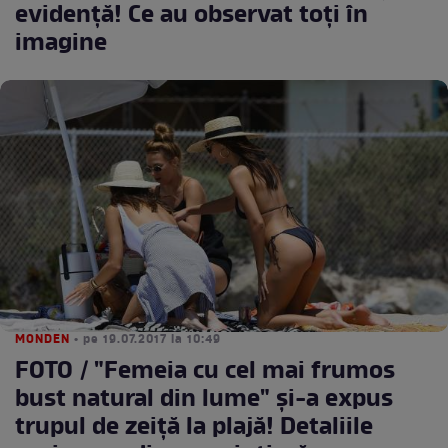
evidenţă! Ce au observat toţi în
imagine
MONDEN
• pe 19.07.2017 la 10:49
FOTO / "Femeia cu cel mai frumos
bust natural din lume" și-a expus
trupul de zeiță la plajă! Detaliile