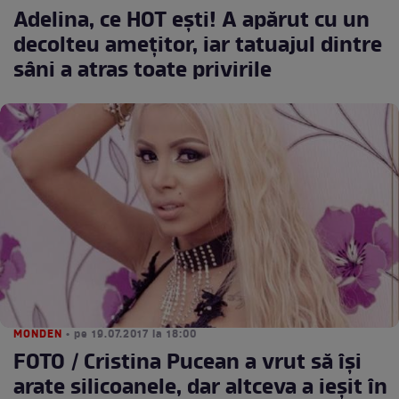
Adelina, ce HOT ești! A apărut cu un
decolteu amețitor, iar tatuajul dintre
sâni a atras toate privirile
MONDEN
• pe 19.07.2017 la 18:00
FOTO / Cristina Pucean a vrut să îşi
arate silicoanele, dar altceva a ieşit în