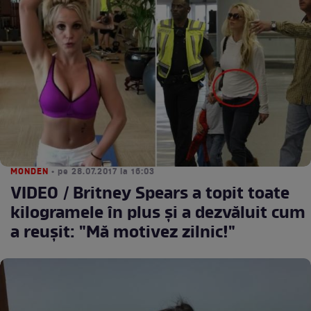
MONDEN
• pe 28.07.2017 la 16:03
VIDEO / Britney Spears a topit toate
kilogramele în plus şi a dezvăluit cum
a reuşit: "Mă motivez zilnic!"