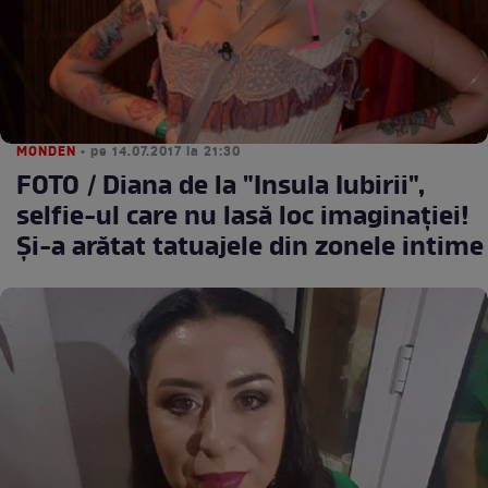
MONDEN
• pe 14.07.2017 la 21:30
FOTO / Diana de la "Insula Iubirii",
selfie-ul care nu lasă loc imaginaţiei!
Şi-a arătat tatuajele din zonele intime