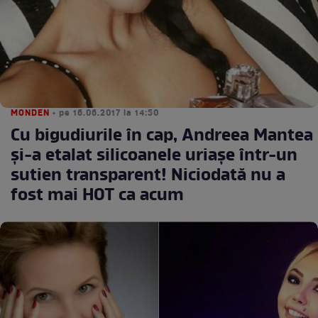
MONDEN
• pe 16.06.2017 la 14:50
Cu bigudiurile în cap, Andreea Mantea
şi-a etalat silicoanele uriaşe într-un
sutien transparent! Niciodată nu a
fost mai HOT ca acum