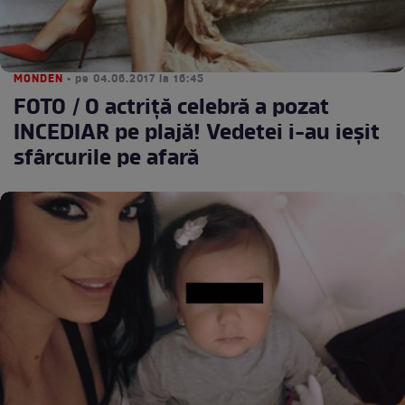
MONDEN
• pe 04.06.2017 la 16:45
FOTO / O actriță celebră a pozat
INCEDIAR pe plajă! Vedetei i-au ieșit
sfârcurile pe afară