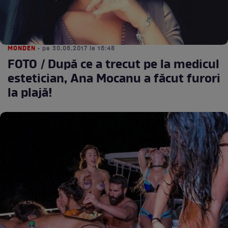
MONDEN
• pe 30.06.2017 la 16:48
FOTO / După ce a trecut pe la medicul
estetician, Ana Mocanu a făcut furori
la plajă!