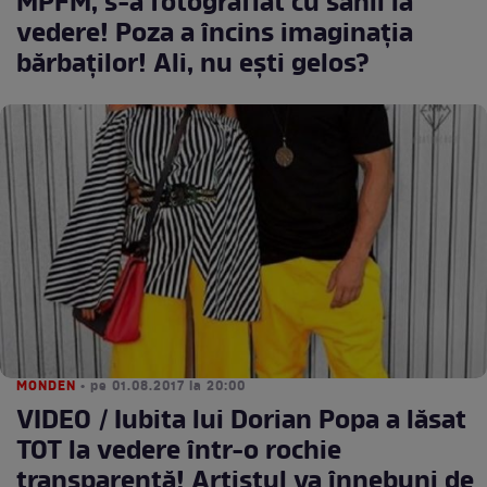
MPFM, s-a fotografiat cu sânii la
vedere! Poza a încins imaginaţia
bărbaţilor! Ali, nu ești gelos?
MONDEN
• pe 01.08.2017 la 20:00
VIDEO / Iubita lui Dorian Popa a lăsat
TOT la vedere într-o rochie
transparentă! Artistul va înnebuni de