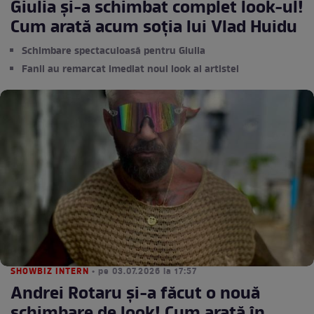
Giulia și-a schimbat complet look-ul!
Cum arată acum soția lui Vlad Huidu
Schimbare spectaculoasă pentru Giulia
Fanii au remarcat imediat noul look al artistei
SHOWBIZ INTERN
• pe 03.07.2026 la 17:57
Andrei Rotaru și-a făcut o nouă