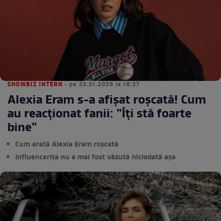
SHOWBIZ INTERN
• pe 23.01.2026 la 18:27
Alexia Eram s-a afișat roșcată! Cum
au reacționat fanii: ”Îți stă foarte
bine”
Cum arată Alexia Eram roșcată
Influencerița nu a mai fost văzută niciodată așa