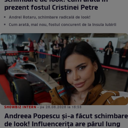
schimbare de look! Cum arată în
prezent fostul Cristinei Petre
Andrei Rotaru, schimbare radicală de look!
Cum arată, mai nou, fostul concurent de la Insula Iubirii
SHOWBIZ INTERN
• pe 26.06.2026 la 16:53
Andreea Popescu și-a făcut schimbare
de look! Influencerița are părul lung