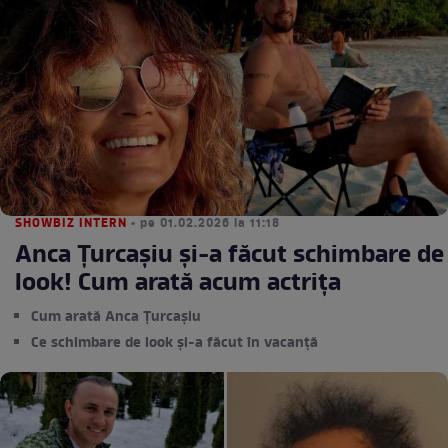
SHOWBIZ INTERN
• pe 01.02.2026 la 11:18
Anca Țurcașiu și-a făcut schimbare de
look! Cum arată acum actrița
Cum arată Anca Țurcașiu
Ce schimbare de look și-a făcut în vacanță