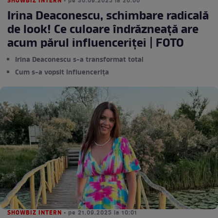
SHOWBIZ INTERN
• pe 30.09.2025 la 20:00
Irina Deaconescu, schimbare radicală
de look! Ce culoare îndrăzneață are
acum părul influenceriței | FOTO
Irina Deaconescu s-a transformat total
Cum s-a vopsit influencerița
SHOWBIZ INTERN
• pe 21.09.2025 la 10:01