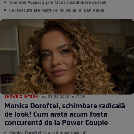
Andreea Popescu și-a făcut o schimbare de look
Ce legătură are gestul ei cu cel al lui Dan Alexa
SHOWBIZ INTERN
• pe 03.06.2026 la 17:09
Monica Doroftei, schimbare radicală
de look! Cum arată acum fosta
concurentă de la Power Couple
Monica Doroftei și-a schimbat look-ul!