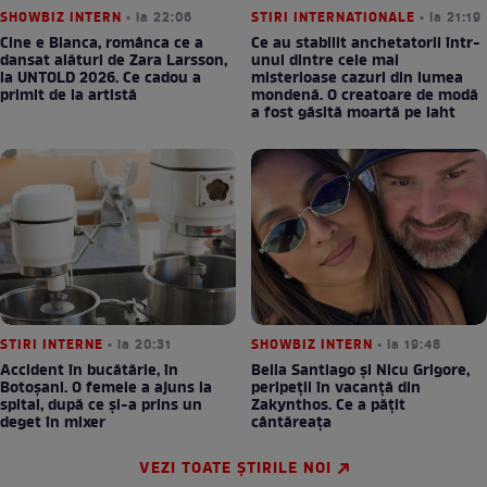
SHOWBIZ INTERN
• la 22:06
STIRI INTERNATIONALE
• la 21:19
Cine e Bianca, românca ce a
Ce au stabilit anchetatorii într-
dansat alături de Zara Larsson,
unul dintre cele mai
la UNTOLD 2026. Ce cadou a
misterioase cazuri din lumea
primit de la artistă
mondenă. O creatoare de modă
a fost găsită moartă pe iaht
STIRI INTERNE
• la 20:31
SHOWBIZ INTERN
• la 19:48
Accident în bucătărie, în
Bella Santiago și Nicu Grigore,
Botoșani. O femeie a ajuns la
peripeții în vacanță din
spital, după ce și-a prins un
Zakynthos. Ce a pățit
deget în mixer
cântăreața
VEZI TOATE ȘTIRILE NOI