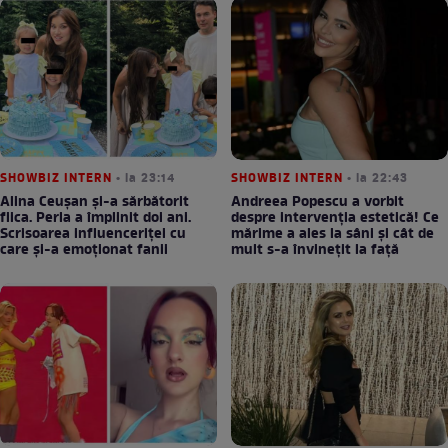
SHOWBIZ INTERN
• la 23:14
SHOWBIZ INTERN
• la 22:43
Alina Ceușan și-a sărbătorit
Andreea Popescu a vorbit
fiica. Perla a împlinit doi ani.
despre intervenția estetică! Ce
Scrisoarea influenceriței cu
mărime a ales la sâni și cât de
care și-a emoționat fanii
mult s-a învinețit la față