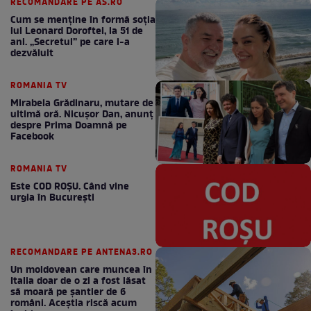
RECOMANDARE PE AS.RO
Cum se menţine în formă soţia
lui Leonard Doroftei, la 51 de
ani. „Secretul” pe care l-a
dezvăluit
ROMANIA TV
Mirabela Grădinaru, mutare de
ultimă oră. Nicuşor Dan, anunţ
despre Prima Doamnă pe
Facebook
ROMANIA TV
Este COD ROŞU. Când vine
urgia în Bucureşti
RECOMANDARE PE ANTENA3.RO
Un moldovean care muncea în
Italia doar de o zi a fost lăsat
să moară pe şantier de 6
români. Aceștia riscă acum