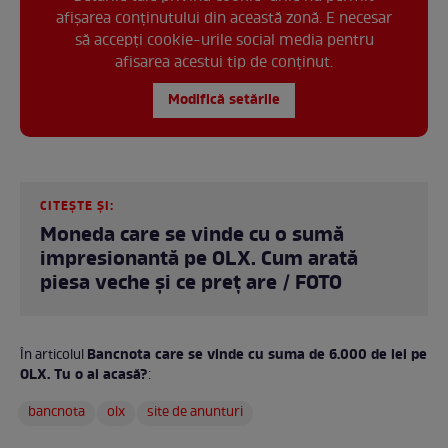
afișarea conținutului din această zonă. E necesar
să accepți cookie-urile social media pentru
afisarea acestui tip de conținut.
Modifică setările
CITEȘTE ȘI:
Moneda care se vinde cu o sumă
impresionantă pe OLX. Cum arată
piesa veche și ce preț are / FOTO
Bancnota care se vinde cu suma de 6.000 de lei pe
În articolul
OLX. Tu o ai acasă?
:
bancnota
olx
site de anunturi