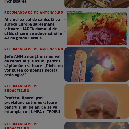
închisoarea
RECOMANDARE PE ANTENA3.RO
Al cincilea val de caniculă va
sufoca Europa săptămâna
viitoare. HARTA domului de
căldură care va aduce până la
42 de grade Celsius
RECOMANDARE PE ANTENA3.RO
Șefa ANM anunță un nou val
de caniculă și furtuni pentru
săptămâna viitoare: „Ploile nu
vor putea compensa seceta
pedologică”
RECOMANDARE PE
REDACTIA.RO
Profetul Apocalipsei,
previziune cutremuratoare
pentru final de an. Ce se va
intampla cu LUMEA e TERIBIL
RECOMANDARE PE
REDACTIA.RO