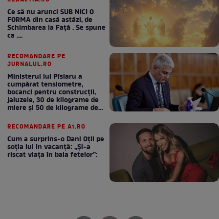
Ce să nu arunci SUB NICI O
FORMA din casă astăzi, de
Schimbarea la Față . Se spune
ca ....
RECOMANDARE PE
JURNALUL.RO
Ministerul lui Pîslaru a
cumpărat tensiometre,
bocanci pentru construcții,
jaluzele, 30 de kilograme de
miere și 50 de kilograme de
cafea
RECOMANDARE PE A1.RO
Cum a surprins-o Dani Oțil pe
soția lui în vacanță: „Și-a
riscat viața în baia fetelor”: