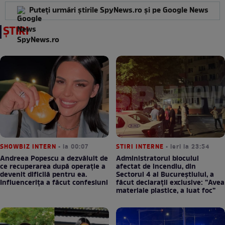
Puteți urmări știrile SpyNews.ro și pe Google News
ȘTIRI
SHOWBIZ INTERN
• la 00:07
STIRI INTERNE
• ieri la 23:54
Andreea Popescu a dezvăluit de
Administratorul blocului
ce recuperarea după operație a
afectat de incendiu, din
devenit dificilă pentru ea.
Sectorul 4 al Bucureștiului, a
Influencerița a făcut confesiuni
făcut declarații exclusive: ”Avea
materiale plastice, a luat foc”