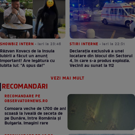
SHOWBIZ INTERN
• ieri la 23:46
STIRI INTERNE
• ieri la 22:51
Răzvan Kovacs de la Insula
Declarația exclusivă a unei
Iubirii a făcut un anunț
locatare din blocul din Sectorul
important! Are legătura cu
4, în care s-a produs explozia.
iubita lui: "A spus da!"
Vecinii au sunat la 112
VEZI MAI MULT
RECOMANDĂRI
RECOMANDARE PE
OBSERVATORNEWS.RO
Comoara veche de 1.700 de ani
scoasă la iveală de seceta de
pe Dunăre, între România şi
Bulgaria. Imagini rare