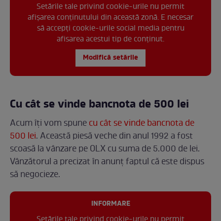
Setările tale privind cookie-urile nu permit
afișarea conținutului din această zonă. E necesar
să accepți cookie-urile social media pentru
afisarea acestui tip de conținut.
Modifică setările
Cu cât se vinde bancnota de 500 lei
Acum îți vom spune
cu cât se vinde bancnota de
500 lei
. Această piesă veche din anul 1992 a fost
scoasă la vânzare pe OLX cu suma de 5.000 de lei.
Vânzătorul a precizat în anunț faptul că este dispus
să negocieze.
INFORMARE
Setările tale privind cookie-urile nu permit