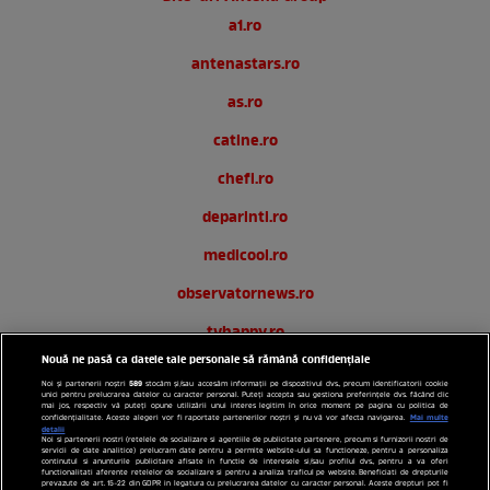
a1.ro
antenastars.ro
as.ro
catine.ro
chefi.ro
deparinti.ro
medicool.ro
observatornews.ro
tvhappy.ro
Nouă ne pasă ca datele tale personale să rămână confidențiale
useit.ro
589
Noi și partenerii noștri
stocăm și/sau accesăm informații pe dispozitivul dvs., precum identificatorii cookie
unici pentru prelucrarea datelor cu caracter personal. Puteți accepta sau gestiona preferințele dvs. făcând clic
zutv.ro
mai jos, respectiv vă puteți opune utilizării unui interes legitim în orice moment pe pagina cu politica de
Mai multe
confidențialitate. Aceste alegeri vor fi raportate partenerilor noștri și nu vă vor afecta navigarea.
detalii
Noi si partenerii nostri (retelele de socializare si agentiile de publicitate partenere, precum si furnizorii nostri de
Trends AntenaPLAY
servicii de date analitice) prelucram date pentru a permite website-ului sa functioneze, pentru a personaliza
continutul si anunturile publicitare afisate in functie de interesele si/sau profilul dvs., pentru a va oferi
functionalitati aferente retelelor de socializare si pentru a analiza traficul pe website. Beneficiati de drepturile
AntenaPLAY
prevazute de art. 15-22 din GDPR in legatura cu prelucrarea datelor cu caracter personal. Aceste drepturi pot fi