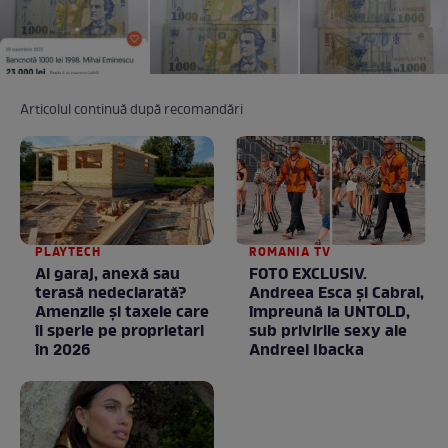
Articolul continuă după recomandări
PLAYTECH
ROMANIA TV
Ai garaj, anexă sau
FOTO EXCLUSIV.
terasă nedeclarată?
Andreea Esca şi Cabral,
Amenzile și taxele care
împreună la UNTOLD,
îi sperie pe proprietari
sub privirile sexy ale
în 2026
Andreei Ibacka