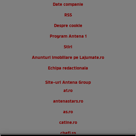
Date companie
RSS
Despre cookie
Program Antena 1
Stiri
Anunturi imobiliare pe Lajumate.ro
Echipa redactionala
Site-uri Antena Group
a1.ro
antenastars.ro
as.ro
catine.ro
chefi.ro