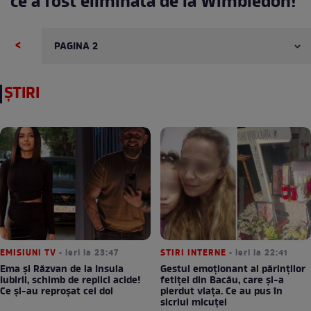
ce a fost eliminată de la Wimbledon!
<
ȘTIRI
EMISIUNI TV
• ieri la 23:47
STIRI INTERNE
• ieri la 22:41
Ema și Răzvan de la Insula
Gestul emoționant al părinților
Iubirii, schimb de replici acide!
fetiței din Bacău, care și-a
Ce și-au reproșat cei doi
pierdut viața. Ce au pus în
sicriul micuței