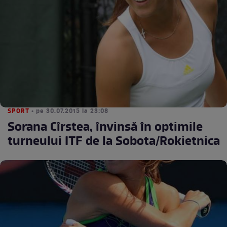
SPORT
• pe 30.07.2015 la 23:08
Sorana Cîrstea, învinsă în optimile
turneului ITF de la Sobota/Rokietnica