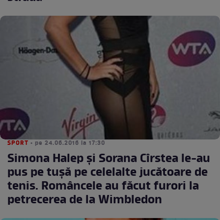
SPORT
• pe 24.06.2016 la 17:30
Simona Halep şi Sorana Cîrstea le-au
pus pe tuşă pe celelalte jucătoare de
tenis. Româncele au făcut furori la
petrecerea de la Wimbledon