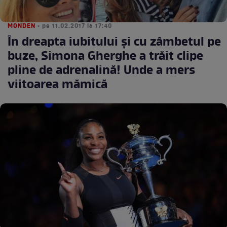
MONDEN
• pe 11.02.2017 la 17:40
În dreapta iubitului şi cu zâmbetul pe
buze, Simona Gherghe a trăit clipe
pline de adrenalină! Unde a mers
viitoarea mămică