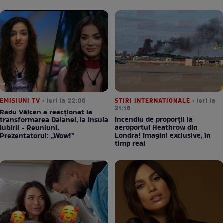
EMISIUNI TV
• ieri la 22:06
STIRI INTERNATIONALE
• ieri la
21:16
Radu Vâlcan a reacționat la
Incendiu de proporții la
transformarea Daianei, la Insula
aeroportul Heathrow din
Iubirii - Reuniuni.
Londra! Imagini exclusive, în
Prezentatorul: „Wow!”
timp real