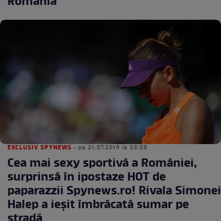
România
EXCLUSIV SPYNEWS
• pe 21.07.2016 la 23:59
Cea mai sexy sportivă a României,
surprinsă în ipostaze HOT de
paparazzii Spynews.ro! Rivala Simonei
Halep a ieșit îmbrăcată sumar pe
stradă