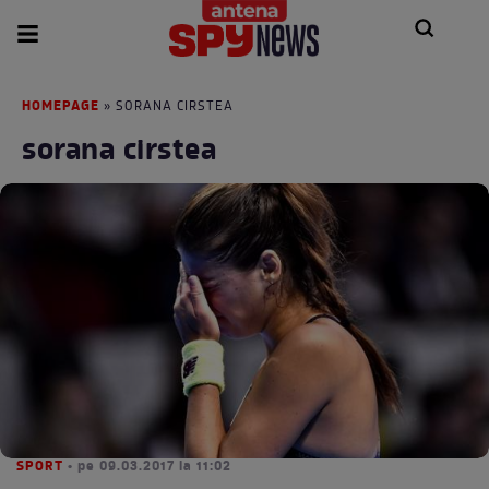
HOMEPAGE
» SORANA CIRSTEA
sorana cirstea
SPORT
• pe 09.03.2017 la 11:02