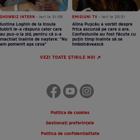
SHOWBIZ INTERN
• ieri la 21:06
EMISIUNI TV
• ieri la 20:31
Iustina Loghin de la Insula
Alina Pușcău a vorbit despre
Iubirii le-a răspuns celor care
frica ascunsă pe care o are.
au pus-o la zid, pentru că s-a
Confesiunile au fost făcute cu
machiat înainte de naștere: "Nu
puțin timp înainte să se
am pomenit așa ceva"
îmbolnăvească
VEZI TOATE ȘTIRILE NOI
Politica de cookies
Gestionați preferințele
Politica de confidentialitate