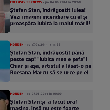
EXCLUSIV SPYNEWS
• pe 04.05.2014 la 23:59
Ştefan Stan, îndrăgostit lulea!
Vezi imagini incendiare cu el şi
proaspăta iubită la malul mării!
MONDEN
• pe 17.04.2014 la 11:55
Ştefan Stan, îndrăgostit până
peste cap! "Iubita mea e şefa"!
Chiar şi aşa, artistul a lăsat-o pe
Rocsana Marcu să se urce pe el
MONDEN
• pe 27.03.2014 la 00:09
Ştefan Stan şi-a făcut praf
maşina, însă nu este foarte