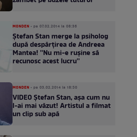
zâmbet pe buzele tuturor
MONDEN
• pe 07.02.2014 la 08:36
Ştefan Stan merge la psiholog
după despărţirea de Andreea
Mantea! ''Nu mi-e ruşine să
recunosc acest lucru''
MONDEN
• pe 03.02.2014 la 18:50
VIDEO Ştefan Stan, aşa cum nu
l-ai mai văzut! Artistul a filmat
un clip sub apă