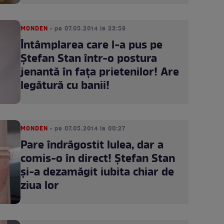
MONDEN
• pe 07.05.2014 la 23:59
Întâmplarea care l-a pus pe
Ştefan Stan într-o postura
jenantă în faţa prietenilor! Are
legătură cu banii!
MONDEN
• pe 07.05.2014 la 00:27
Pare îndrăgostit lulea, dar a
comis-o în direct! Ştefan Stan
şi-a dezamăgit iubita chiar de
ziua lor