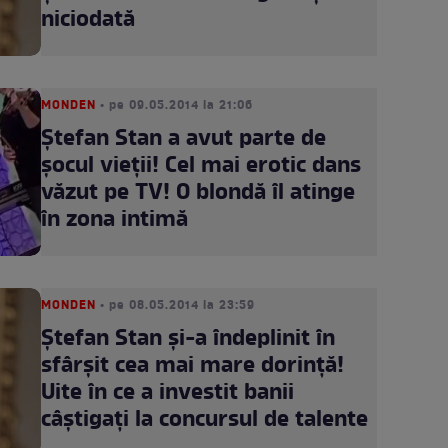
niciodată
MONDEN
• pe 09.05.2014 la 21:06
Ştefan Stan a avut parte de
şocul vieţii! Cel mai erotic dans
văzut pe TV! O blondă îl atinge
în zona intimă
MONDEN
• pe 08.05.2014 la 23:59
Ştefan Stan şi-a îndeplinit în
sfârşit cea mai mare dorinţă!
Uite în ce a investit banii
câştigaţi la concursul de talente