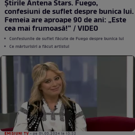
Știrile Antena Stars. Fuego,
confesiuni de suflet despre bunica lui.
Femeia are aproape 90 de ani: „Este
cea mai frumoasă!” / VIDEO
Confesiunile de suflet făcute de Fuego despre bunica lui
Ce mărturisiri a făcut artistul
EMISIUNI TV
• pe 01.05.2024 la 15:52