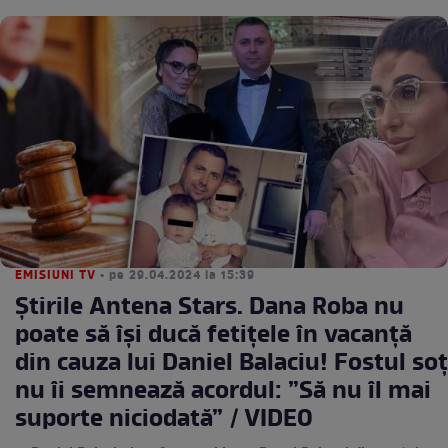
EMISIUNI TV
• pe 29.04.2024 la 15:39
Știrile Antena Stars. Dana Roba nu
poate să își ducă fetițele în vacanță
din cauza lui Daniel Balaciu! Fostul soț
nu îi semnează acordul: ”Să nu îl mai
suporte niciodată” / VIDEO