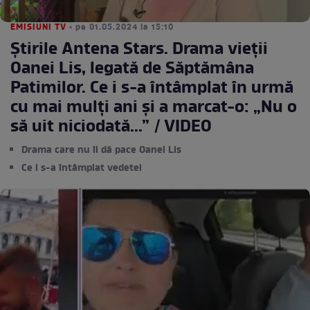
EMISIUNI TV
• pe 01.05.2024 la 15:10
Știrile Antena Stars. Drama vieții
Oanei Lis, legată de Săptămâna
Patimilor. Ce i s-a întâmplat în urmă
cu mai mulți ani și a marcat-o: „Nu o
să uit niciodată...” / VIDEO
Drama care nu îi dă pace Oanei Lis
Ce i s-a întâmplat vedetei