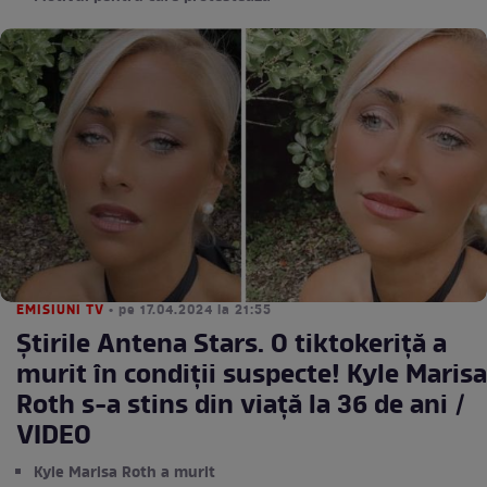
EMISIUNI TV
• pe 17.04.2024 la 21:55
Știrile Antena Stars. O tiktokeriță a
murit în condiții suspecte! Kyle Marisa
Roth s-a stins din viață la 36 de ani /
VIDEO
Kyle Marisa Roth a murit