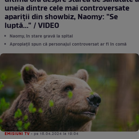
ultima oră despre starea de sănătate a
uneia dintre cele mai controversate
apariții din showbiz, Naomy: "Se
luptă..." / VIDEO
Naomy, în stare gravă la spital
Apropiații spun că personajul controversat ar fi în comă
EMISIUNI TV
• pe 16.04.2024 la 19:04