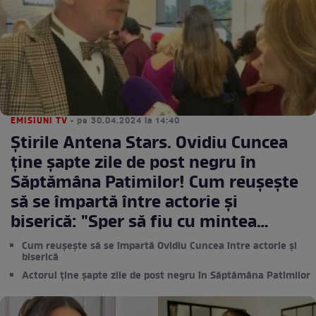
EMISIUNI TV
• pe 30.04.2024 la 14:40
Știrile Antena Stars. Ovidiu Cuncea
ține șapte zile de post negru în
Săptămâna Patimilor! Cum reușește
să se împartă între actorie și
biserică: "Sper să fiu cu mintea
lucidă..." / VIDEO
Cum reușește să se împartă Ovidiu Cuncea între actorie și
biserică
Actorul ține șapte zile de post negru în Săptămâna Patimilor