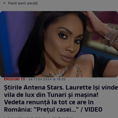
Fanii sunt șocați
EMISIUNI TV
• pe 17.04.2024 la 18:02
Știrile Antena Stars. Laurette își vinde
vila de lux din Tunari și mașina!
Vedeta renunță la tot ce are în
România: ”Prețul casei...” / VIDEO