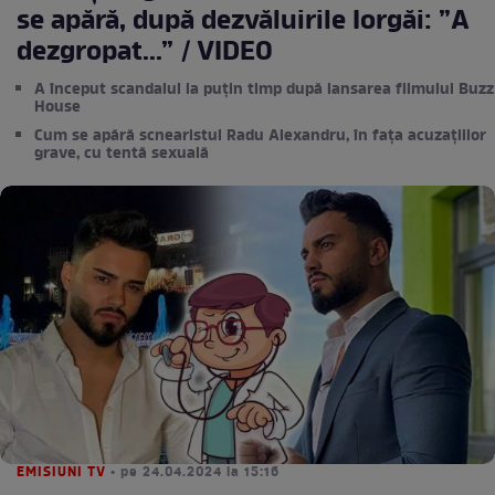
se apără, după dezvăluirile Iorgăi: ”A
dezgropat...” / VIDEO
A început scandalul la puțin timp după lansarea filmului Buzz
House
Cum se apără scnearistul Radu Alexandru, în fața acuzațiilor
grave, cu tentă sexuală
EMISIUNI TV
• pe 24.04.2024 la 15:16