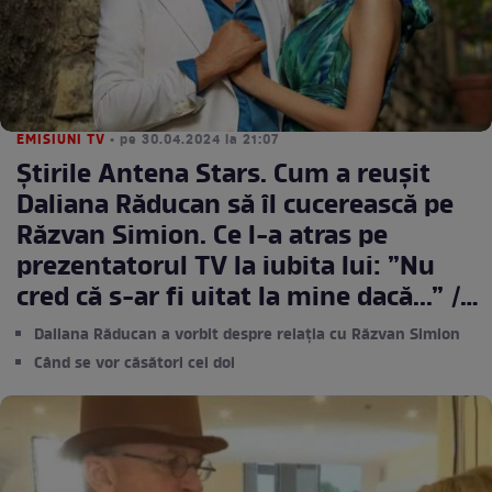
EMISIUNI TV
• pe 30.04.2024 la 21:07
Știrile Antena Stars. Cum a reușit
Daliana Răducan să îl cucerească pe
Răzvan Simion. Ce l-a atras pe
prezentatorul TV la iubita lui: ”Nu
cred că s-ar fi uitat la mine dacă...” /
VIDEO
Daliana Răducan a vorbit despre relația cu Răzvan Simion
Când se vor căsători cei doi