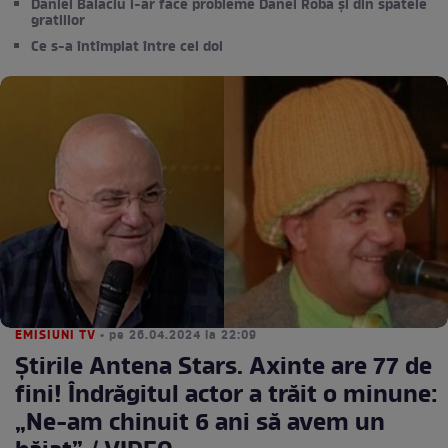
Daniel Balaciu i-ar face probleme Danei Roba și din spatele
gratiilor
Ce s-a întîmplat între cei doi
EMISIUNI TV
• pe 26.04.2024 la 22:09
Știrile Antena Stars. Axinte are 77 de
fini! Îndrăgitul actor a trăit o minune:
„Ne-am chinuit 6 ani să avem un