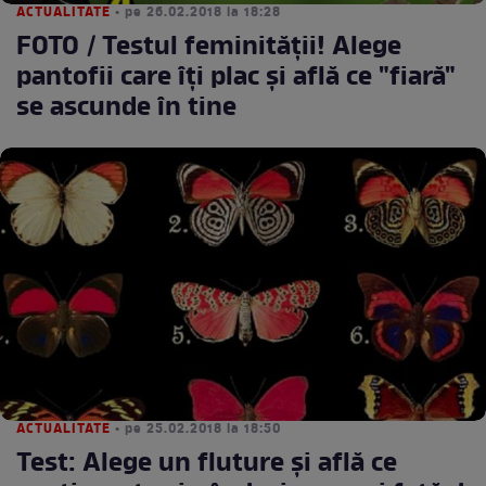
ACTUALITATE
• pe 26.02.2018 la 18:28
FOTO / Testul feminităţii! Alege
pantofii care îţi plac şi află ce "fiară"
se ascunde în tine
ACTUALITATE
• pe 25.02.2018 la 18:50
Test: Alege un fluture şi află ce