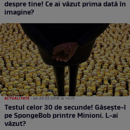
despre tine! Ce ai văzut prima dată în
imagine?
ACTUALITATE
• pe 20.02.2018 la 14:10
Testul celor 30 de secunde! Găseşte-l
pe SpongeBob printre Minioni. L-ai
văzut?