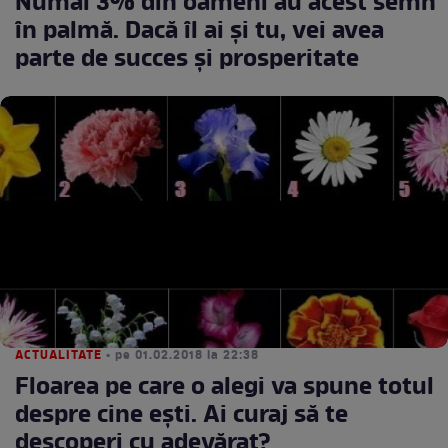
Numai 3% din oameni au acest semn
în palmă. Dacă îl ai și tu, vei avea
parte de succes și prosperitate
ACTUALITATE
• pe 01.02.2018 la 22:38
Floarea pe care o alegi va spune totul
despre cine ești. Ai curaj să te
descoperi cu adevărat?