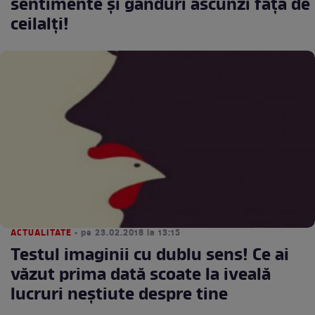
sentimente şi gânduri ascunzi faţă de
ceilalţi!
ACTUALITATE
• pe 23.02.2018 la 13:15
Testul imaginii cu dublu sens! Ce ai
văzut prima dată scoate la iveală
lucruri neștiute despre tine