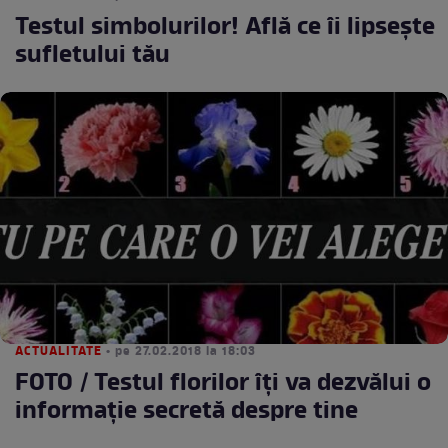
Testul simbolurilor! Află ce îi lipseşte
sufletului tău
ACTUALITATE
• pe 27.02.2018 la 18:03
FOTO / Testul florilor îți va dezvălui o
informație secretă despre tine