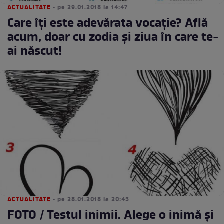
ACTUALITATE
• pe 29.01.2018 la 14:47
Care îți este adevărata vocație? Află
acum, doar cu zodia și ziua în care te-
ai născut!
ACTUALITATE
• pe 28.01.2018 la 20:45
FOTO / Testul inimii. Alege o inimă şi