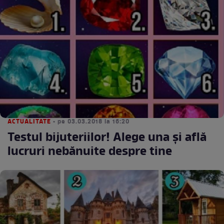
ACTUALITATE
• pe 03.03.2018 la 16:20
Testul bijuteriilor! Alege una şi află
lucruri nebănuite despre tine