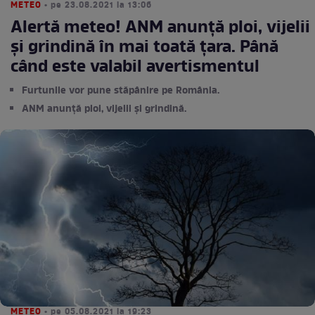
METEO
• pe 23.08.2021 la 13:06
Alertă meteo! ANM anunță ploi, vijelii
și grindină în mai toată țara. Până
când este valabil avertismentul
Furtunile vor pune stăpânire pe România.
ANM anunță ploi, vijelii și grindină.
METEO
• pe 05.08.2021 la 19:23