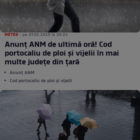
METEO
• pe 07.05.2023 la 20:24
Anunț ANM de ultimă oră! Cod
portocaliu de ploi şi vijelii în mai
multe județe din țară
Anunț ANM
Cod portocaliu de ploi și vijelii