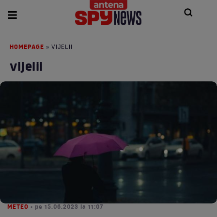
HOMEPAGE
» VIJELII
vijelii
METEO
• pe 15.06.2023 la 11:07