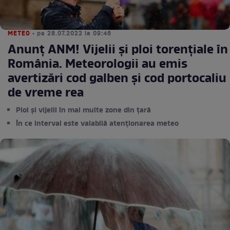
METEO
• pe 28.07.2022 la 09:46
Anunț ANM! Vijelii și ploi torențiale în
România. Meteorologii au emis
avertizări cod galben și cod portocaliu
de vreme rea
Ploi și vijelii în mai multe zone din țară
În ce interval este valabilă atenționarea meteo