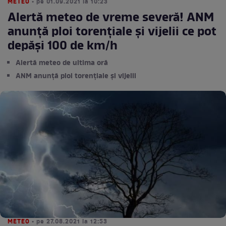
METEO
• pe 01.09.2021 la 10:23
Alertă meteo de vreme severă! ANM
anunță ploi torențiale și vijelii ce pot
depăși 100 de km/h
Alertă meteo de ultima oră
ANM anunță ploi torențiale și vijelii
METEO
• pe 27.08.2021 la 12:53