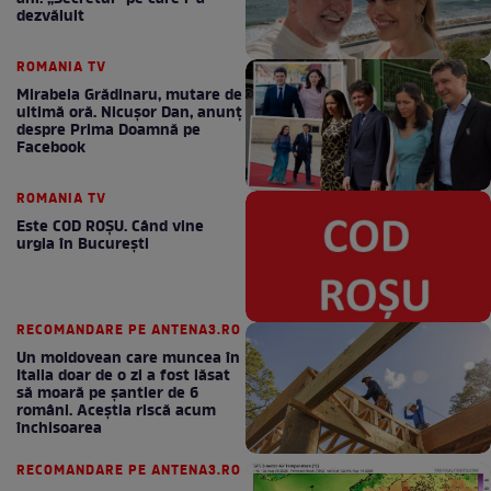
dezvăluit
ROMANIA TV
Mirabela Grădinaru, mutare de
ultimă oră. Nicuşor Dan, anunţ
despre Prima Doamnă pe
Facebook
ROMANIA TV
Este COD ROŞU. Când vine
urgia în Bucureşti
RECOMANDARE PE ANTENA3.RO
Un moldovean care muncea în
Italia doar de o zi a fost lăsat
să moară pe şantier de 6
români. Aceștia riscă acum
închisoarea
RECOMANDARE PE ANTENA3.RO