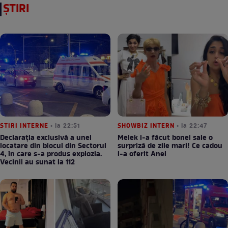
ȘTIRI
STIRI INTERNE
• la 22:51
SHOWBIZ INTERN
• la 22:47
Declarația exclusivă a unei
Melek i-a făcut bonei sale o
locatare din blocul din Sectorul
surpriză de zile mari! Ce cadou
4, în care s-a produs explozia.
i-a oferit Anei
Vecinii au sunat la 112