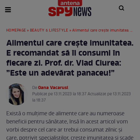
HOMEPAGE
»
BEAUTY & LIFESTYLE
» Alimentul care crește imunitatea. E recomandat să îl consumi în fiecare zi. Prof. dr. Vlad Ciurea: ”Este un adevărat panaceu!”
Alimentul care crește imunitatea.
E recomandat să îl consumi în
fiecare zi. Prof. dr. Vlad Ciurea:
”Este un adevărat panaceu!”
Oana Vacarusi
De
.
Publicat pe 13.11.2023 la 18:37 Actualizat pe 13.11.2023
la 18:37
Există o mulțime de alimente care au numeroase
beneficii pentru sănătate, însă în acest articol vom
vorbi despre cel care ar trebui consumat zilnic și
care, potrivit specialiștilor, crește imunitatea și scade