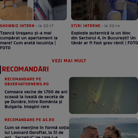
SHOWBIZ INTERN
• la 22:17
STIRI INTERNE
• la 22:14
Tzancă Uraganu și-a mai
Explozie puternică la un bloc
cumpărat un apartament la
din Sectorul 4, în București! Un
mare! Cum arată locuința |
tânăr ar fi fost grav rănit | FOTO
FOTO
VEZI MAI MULT
RECOMANDĂRI
RECOMANDARE PE
OBSERVATORNEWS.RO
Comoara veche de 1.700 de ani
scoasă la iveală de seceta de
pe Dunăre, între România şi
Bulgaria. Imagini rare
RECOMANDARE PE AS.RO
Cum se menţine în formă soţia
lui Leonard Doroftei, la 51 de
ani. „Secretul” pe care l-a