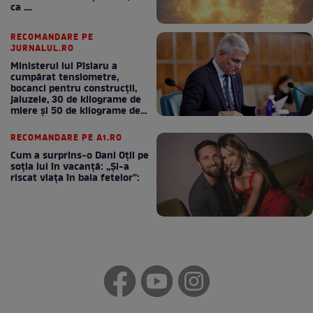
ca ....
RECOMANDARE PE
JURNALUL.RO
Ministerul lui Pîslaru a
cumpărat tensiometre,
bocanci pentru construcții,
jaluzele, 30 de kilograme de
miere și 50 de kilograme de
cafea
RECOMANDARE PE A1.RO
Cum a surprins-o Dani Oțil pe
soția lui în vacanță: „Și-a
riscat viața în baia fetelor”: