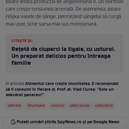
poate limita producția de angiotensină II, un hormon
care crește tensiunea arterială. De asemenea, poate
relaxa vasele de sânge, permițând sângelui să curgă
mai ușor, scrie sursa mai sus menționată.
CITEȘTE ȘI:
Rețetă de ciuperci la tigaie, cu usturoi.
Un preparat delicios pentru întreaga
familie
Alimentul care crește imunitatea. E recomandat
În articolul
să îl consumi în fiecare zi. Prof. dr. Vlad Ciurea: ”Este un
adevărat panaceu!”
:
aliment
imunitate
usturoi
vlad ciurea
colesterol
Puteți urmări știrile SpyNews.ro și pe Google News