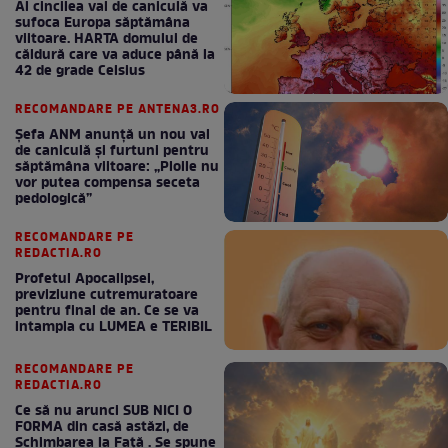
Al cincilea val de caniculă va
sufoca Europa săptămâna
viitoare. HARTA domului de
căldură care va aduce până la
42 de grade Celsius
RECOMANDARE PE ANTENA3.RO
Șefa ANM anunță un nou val
de caniculă și furtuni pentru
săptămâna viitoare: „Ploile nu
vor putea compensa seceta
pedologică”
RECOMANDARE PE
REDACTIA.RO
Profetul Apocalipsei,
previziune cutremuratoare
pentru final de an. Ce se va
intampla cu LUMEA e TERIBIL
RECOMANDARE PE
REDACTIA.RO
Ce să nu arunci SUB NICI O
FORMA din casă astăzi, de
Schimbarea la Față . Se spune