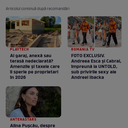
Articolul continuă după recomandări
PLAYTECH
ROMANIA TV
Ai garaj, anexă sau
FOTO EXCLUSIV.
terasă nedeclarată?
Andreea Esca şi Cabral,
Amenzile și taxele care
împreună la UNTOLD,
îi sperie pe proprietari
sub privirile sexy ale
în 2026
Andreei Ibacka
ANTENASTARS
Alina Pușcău, despre