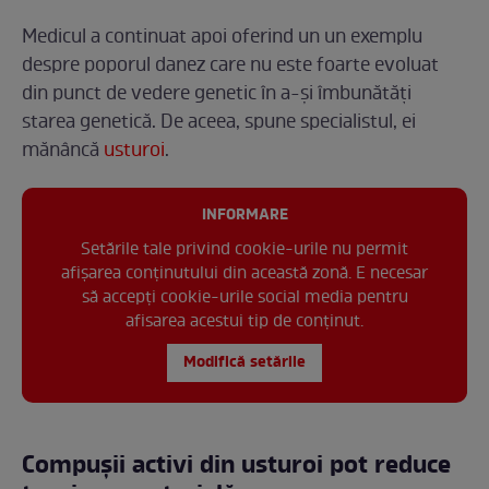
Medicul a continuat apoi oferind un un exemplu
despre poporul danez care nu este foarte evoluat
din punct de vedere genetic în a-și îmbunătăți
starea genetică. De aceea, spune specialistul, ei
mănâncă
usturoi
.
INFORMARE
Setările tale privind cookie-urile nu permit
afișarea conținutului din această zonă. E necesar
să accepți cookie-urile social media pentru
afisarea acestui tip de conținut.
Modifică setările
Compușii activi din usturoi pot reduce