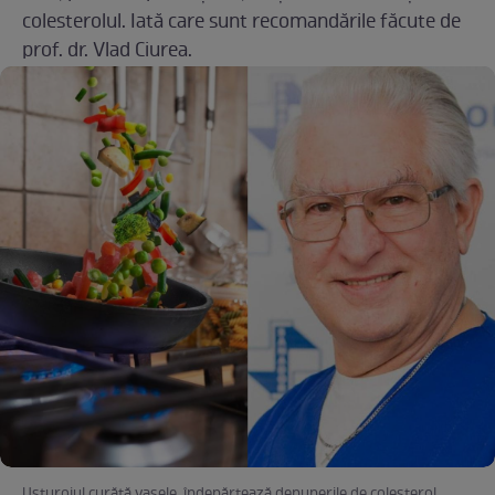
colesterolul. Iată care sunt recomandările făcute de
prof. dr. Vlad Ciurea.
Usturoiul curăță vasele, îndepărtează depunerile de colesterol,