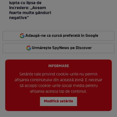
lupta cu lipsa de
încredere: „Aveam
foarte multe gânduri
negative”
Adaugă-ne ca sursă preferată în Google
Urmărește SpyNews pe Discover
INFORMARE
Setările tale privind cookie-urile nu permit
afișarea conținutului din această zonă. E necesar
să accepți cookie-urile social media pentru
afisarea acestui tip de conținut.
Modifică setările