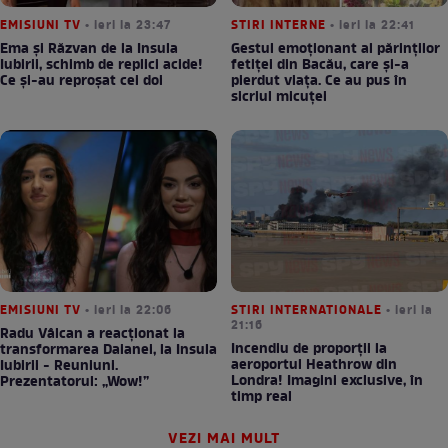
EMISIUNI TV
• ieri la 23:47
STIRI INTERNE
• ieri la 22:41
Ema și Răzvan de la Insula
Gestul emoționant al părinților
Iubirii, schimb de replici acide!
fetiței din Bacău, care și-a
Ce și-au reproșat cei doi
pierdut viața. Ce au pus în
sicriul micuței
EMISIUNI TV
• ieri la 22:06
STIRI INTERNATIONALE
• ieri la
21:16
Radu Vâlcan a reacționat la
Incendiu de proporții la
transformarea Daianei, la Insula
aeroportul Heathrow din
Iubirii - Reuniuni.
Londra! Imagini exclusive, în
Prezentatorul: „Wow!”
timp real
VEZI MAI MULT