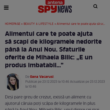
HOMEPAGE
»
BEAUTY & LIFESTYLE
» Alimentul care te poate ajuta să scapi de kilogramele nedorite până la Anul Nou. Sfaturile oferite de Mihaela Bilic: „E un produs imbatabil...”
Alimentul care te poate ajuta
să scapi de kilogramele nedorite
până la Anul Nou. Sfaturile
oferite de Mihaela Bilic: „E un
produs imbatabil...”
Oana Vacarusi
De
.
Publicat pe 23.12.2023 la 10:46 Actualizat pe 23.12.2023
la 10:46
Deși pare greu de crezut, există un aliment cu
ajutorul căruia poți scăpa de kilogramele în plus