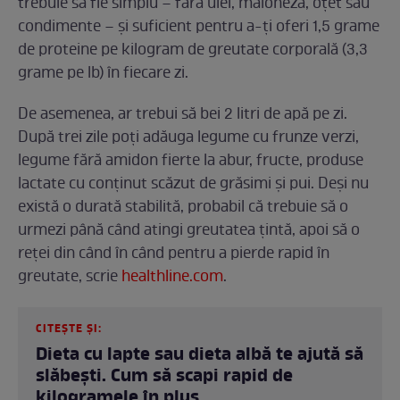
trebuie să fie simplu – fără ulei, maioneză, oțet sau
condimente – și suficient pentru a-ți oferi 1,5 grame
de proteine ​​pe kilogram de greutate corporală (3,3
grame pe lb) în fiecare zi.
De asemenea, ar trebui să bei 2 litri de apă pe zi.
După trei zile poți adăuga legume cu frunze verzi,
legume fără amidon fierte la abur, fructe, produse
lactate cu conținut scăzut de grăsimi și pui. Deși nu
există o durată stabilită, probabil că trebuie să o
urmezi până când atingi greutatea țintă, apoi să o
reței din când în când pentru a pierde rapid în
greutate, scrie
healthline.com
.
CITEȘTE ȘI:
Dieta cu lapte sau dieta albă te ajută să
slăbești. Cum să scapi rapid de
kilogramele în plus