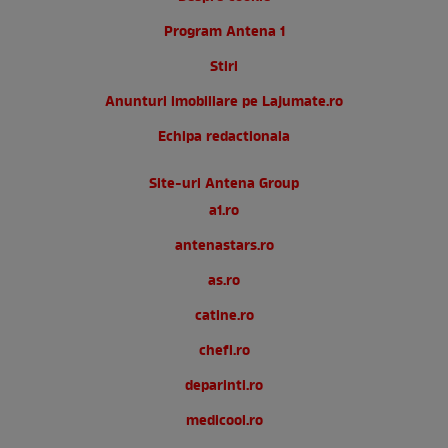
Program Antena 1
Stiri
Anunturi imobiliare pe Lajumate.ro
Echipa redactionala
Site-uri Antena Group
a1.ro
antenastars.ro
as.ro
catine.ro
chefi.ro
deparinti.ro
medicool.ro