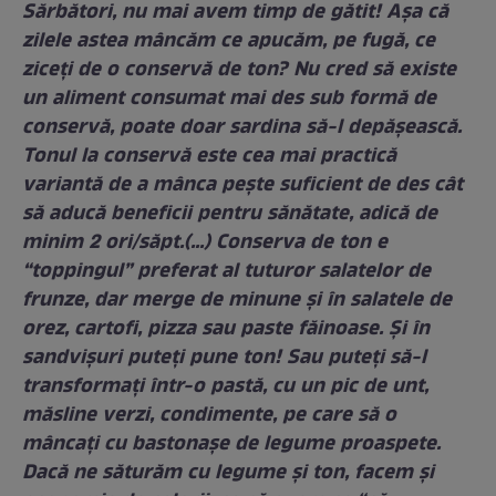
Sărbători, nu mai avem timp de gătit! Așa că
zilele astea mâncăm ce apucăm, pe fugă, ce
ziceți de o conservă de ton? Nu cred să existe
un aliment consumat mai des sub formă de
conservă, poate doar sardina să-l depășească.
Tonul la conservă este cea mai practică
variantă de a mânca pește suficient de des cât
să aducă beneficii pentru sănătate, adică de
minim 2 ori/săpt.(...) Conserva de ton e
“toppingul” preferat al tuturor salatelor de
frunze, dar merge de minune și în salatele de
orez, cartofi, pizza sau paste făinoase. Și în
sandvișuri puteți pune ton! Sau puteți să-l
transformați într-o pastă, cu un pic de unt,
măsline verzi, condimente, pe care să o
mâncați cu bastonașe de legume proaspete.
Dacă ne săturăm cu legume și ton, facem și