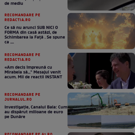
de mediu
RECOMANDARE PE
REDACTIA.RO
Ce să nu arunci SUB NICI O
FORMA din casă astăzi, de
Schimbarea la Față . Se spune
ca ....
RECOMANDARE PE
REDACTIA.RO
«Am decis împreună cu
Mirabela să..." Mesajul venit
acum. Mii de reactii INSTANT
RECOMANDARE PE
JURNALUL.RO
Investigație, Canalul Bala: Cum
au dispărut milioane de euro
pe Dunăre
RECOMANDARE PE A1.RO