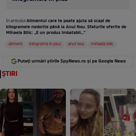
Alimentul care te poate ajuta să scapi de
În articolul
kilogramele nedorite până la Anul Nou. Sfaturile oferite de
Mihaela Bilic: „E un produs imbatabil...”
:
aliment
kilograme in plus
anul nou
mihaela bilic
Puteți urmări știrile SpyNews.ro și pe Google News
ȘTIRI