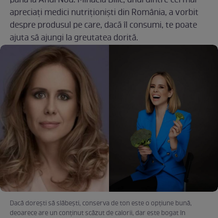
până la Anul Nou. Mihaela Bilic, unul dintre cei mai
apreciați medici nutriționiști din România, a vorbit
despre produsul pe care, dacă îl consumi, te poate
ajuta să ajungi la greutatea dorită.
Dacă dorești să slăbești, conserva de ton este o opțiune bună,
deoarece are un conținut scăzut de calorii, dar este bogat în