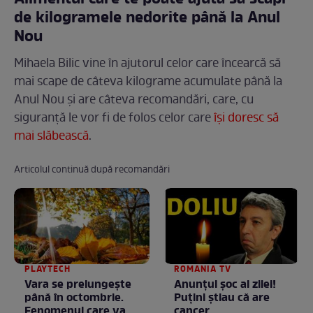
de kilogramele nedorite până la Anul
Nou
Mihaela Bilic vine în ajutorul celor care încearcă să
mai scape de câteva kilograme acumulate până la
Anul Nou și are câteva recomandări, care, cu
siguranță le vor fi de folos celor care
își doresc să
mai slăbească
.
Articolul continuă după recomandări
PLAYTECH
ROMANIA TV
Vara se prelungeşte
Anunţul şoc al zilei!
până în octombrie.
Puţini ştiau că are
Fenomenul care va
cancer