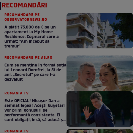
RECOMANDĂRI
RECOMANDARE PE
OBSERVATORNEWS.RO
A plătit 75.000 de € pe un
apartament la My Home
Residence. Coşmarul care a
urmat: "Am început să
tremur"
RECOMANDARE PE AS.RO
Cum se menţine în formă soţia
lui Leonard Doroftei, la 51 de
ani. „Secretul” pe care l-a
dezvăluit
ROMANIA TV
Este OFICIAL! Nicușor Dan a
semnat legea! Acești bugetari
vor primi bonusuri de
performanță consistente. Ei
sunt obligați, însă, să aducă și
bani la bugetul de stat
ROMANIA TV