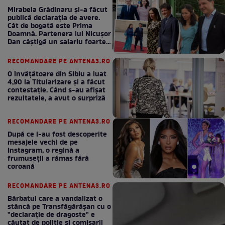
Mirabela Grădinaru și-a făcut
publică declarația de avere.
Cât de bogată este Prima
Doamnă. Partenera lui Nicușor
Dan câștigă un salariu foarte
bun în fiecare lună!
RECOMANDARE PE ANTENA3.RO
O învățătoare din Sibiu a luat
4,90 la Titularizare și a făcut
contestație. Când s-au afișat
rezultatele, a avut o surpriză
RECOMANDARE PE ANTENA3.RO
După ce i-au fost descoperite
mesajele vechi de pe
Instagram, o regină a
frumuseții a rămas fără
coroană
RECOMANDARE PE ANTENA3.RO
Bărbatul care a vandalizat o
stâncă pe Transfăgărășan cu o
"declaraţie de dragoste" e
căutat de poliție și comisarii