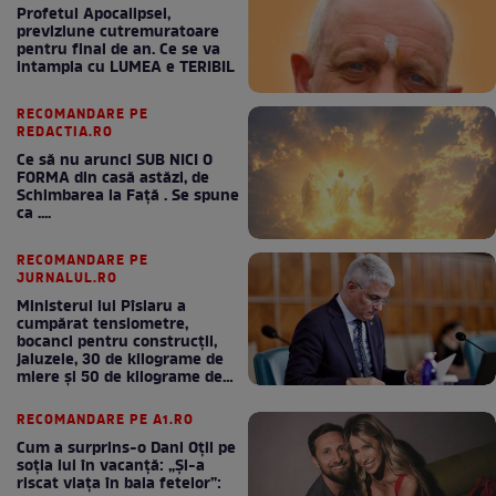
Profetul Apocalipsei,
previziune cutremuratoare
pentru final de an. Ce se va
intampla cu LUMEA e TERIBIL
RECOMANDARE PE
REDACTIA.RO
Ce să nu arunci SUB NICI O
FORMA din casă astăzi, de
Schimbarea la Față . Se spune
ca ....
RECOMANDARE PE
JURNALUL.RO
Ministerul lui Pîslaru a
cumpărat tensiometre,
bocanci pentru construcții,
jaluzele, 30 de kilograme de
miere și 50 de kilograme de
cafea
RECOMANDARE PE A1.RO
Cum a surprins-o Dani Oțil pe
soția lui în vacanță: „Și-a
riscat viața în baia fetelor”: