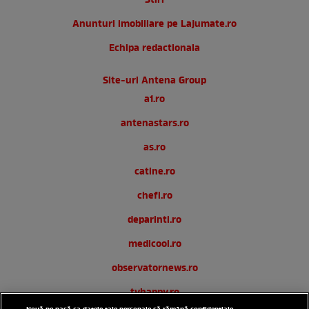
Stiri
Anunturi imobiliare pe Lajumate.ro
Echipa redactionala
Site-uri Antena Group
a1.ro
antenastars.ro
as.ro
catine.ro
chefi.ro
deparinti.ro
medicool.ro
observatornews.ro
tvhappy.ro