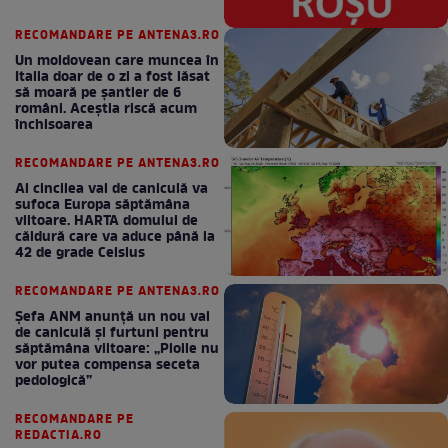
RECOMANDARE PE ANTENA3.RO
Un moldovean care muncea în
Italia doar de o zi a fost lăsat
să moară pe şantier de 6
români. Aceștia riscă acum
închisoarea
RECOMANDARE PE ANTENA3.RO
Al cincilea val de caniculă va
sufoca Europa săptămâna
viitoare. HARTA domului de
căldură care va aduce până la
42 de grade Celsius
RECOMANDARE PE ANTENA3.RO
Șefa ANM anunță un nou val
de caniculă și furtuni pentru
săptămâna viitoare: „Ploile nu
vor putea compensa seceta
pedologică”
RECOMANDARE PE
REDACTIA.RO