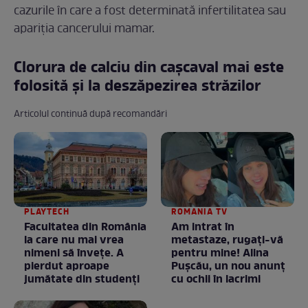
cazurile în care a fost determinată infertilitatea sau
apariția cancerului mamar.
Clorura de calciu din cașcaval mai este
folosită și la deszăpezirea străzilor
Articolul continuă după recomandări
PLAYTECH
ROMANIA TV
Facultatea din România
Am intrat în
la care nu mai vrea
metastaze, rugaţi-vă
nimeni să înveţe. A
pentru mine! Alina
pierdut aproape
Puşcău, un nou anunţ
jumătate din studenţi
cu ochii în lacrimi