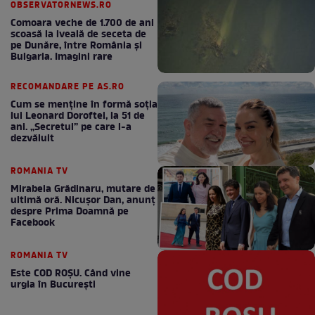
OBSERVATORNEWS.RO
Comoara veche de 1.700 de ani
scoasă la iveală de seceta de
pe Dunăre, între România şi
Bulgaria. Imagini rare
RECOMANDARE PE AS.RO
Cum se menţine în formă soţia
lui Leonard Doroftei, la 51 de
ani. „Secretul” pe care l-a
dezvăluit
ROMANIA TV
Mirabela Grădinaru, mutare de
ultimă oră. Nicuşor Dan, anunţ
despre Prima Doamnă pe
Facebook
ROMANIA TV
Este COD ROŞU. Când vine
urgia în Bucureşti