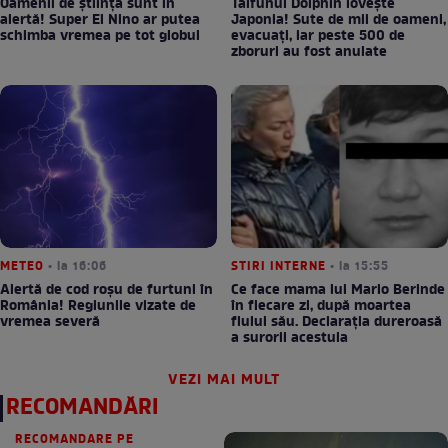
Oamenii de știință sunt în
Taifunul Dolphin lovește
alertă! Super El Nino ar putea
Japonia! Sute de mii de oameni,
schimba vremea pe tot globul
evacuați, iar peste 500 de
zboruri au fost anulate
METEO
• la 16:06
STIRI INTERNE
• la 15:55
Alertă de cod roșu de furtuni în
Ce face mama lui Mario Berinde
România! Regiunile vizate de
în fiecare zi, după moartea
vremea severă
fiului său. Declarația dureroasă
a surorii acestuia
VEZI MAI MULT
RECOMANDĂRI
RECOMANDARE PE