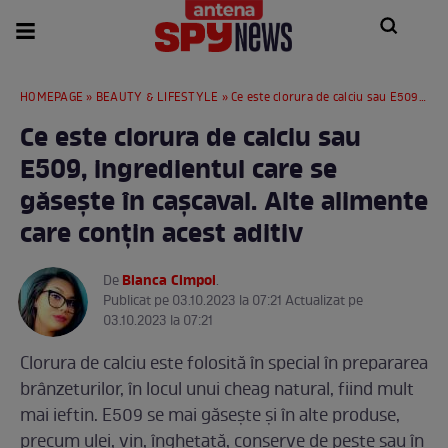
HOMEPAGE
»
BEAUTY & LIFESTYLE
» Ce este clorura de calciu sau E509, ingredientul care se găsește în cașcaval. Alte alimente care conțin acest aditiv
Ce este clorura de calciu sau
E509, ingredientul care se
găsește în cașcaval. Alte alimente
care conțin acest aditiv
Bianca Cimpoi
De
.
Publicat pe 03.10.2023 la 07:21 Actualizat pe
03.10.2023 la 07:21
Clorura de calciu este folosită în special în prepararea
brânzeturilor, în locul unui cheag natural, fiind mult
mai ieftin. E509 se mai găsește și în alte produse,
precum ulei, vin, înghețată, conserve de pește sau în