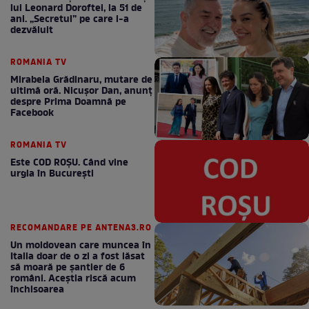
lui Leonard Doroftei, la 51 de
ani. „Secretul” pe care l-a
dezvăluit
ROMANIA TV
Mirabela Grădinaru, mutare de
ultimă oră. Nicuşor Dan, anunţ
despre Prima Doamnă pe
Facebook
ROMANIA TV
Este COD ROŞU. Când vine
urgia în Bucureşti
RECOMANDARE PE ANTENA3.RO
Un moldovean care muncea în
Italia doar de o zi a fost lăsat
să moară pe şantier de 6
români. Aceștia riscă acum
închisoarea