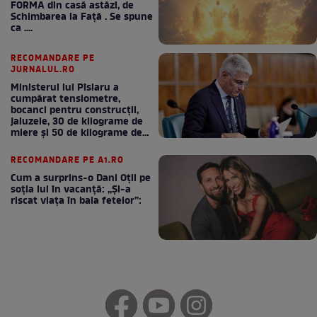
FORMA din casă astăzi, de
Schimbarea la Față . Se spune
ca ....
RECOMANDARE PE
JURNALUL.RO
Ministerul lui Pîslaru a
cumpărat tensiometre,
bocanci pentru construcții,
jaluzele, 30 de kilograme de
miere și 50 de kilograme de
cafea
RECOMANDARE PE A1.RO
Cum a surprins-o Dani Oțil pe
soția lui în vacanță: „Și-a
riscat viața în baia fetelor”: