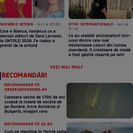
SHOWBIZ INTERN
• ieri la 22:06
STIRI INTERNATIONALE
• ieri la
21:19
Cine e Bianca, românca ce a
Ce au stabilit anchetatorii într-
dansat alături de Zara Larsson,
unul dintre cele mai
la UNTOLD 2026. Ce cadou a
misterioase cazuri din lumea
primit de la artistă
mondenă. O creatoare de modă
a fost găsită moartă pe iaht
VEZI MAI MULT
RECOMANDĂRI
RECOMANDARE PE
OBSERVATORNEWS.RO
Comoara veche de 1.700 de ani
scoasă la iveală de seceta de
pe Dunăre, între România şi
Bulgaria. Imagini rare
RECOMANDARE PE AS.RO
Cum se menţine în formă soţia