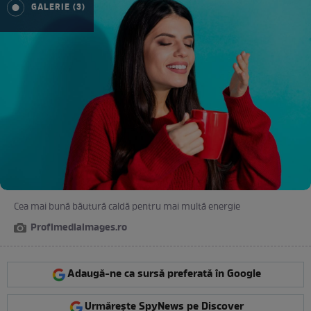
GALERIE (3)
Cea mai bună băutură caldă pentru mai multă energie
Profimediaimages.ro
Adaugă-ne ca sursă preferată în Google
Urmărește SpyNews pe Discover