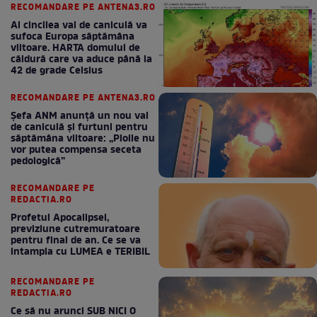
RECOMANDARE PE ANTENA3.RO
Al cincilea val de caniculă va
sufoca Europa săptămâna
viitoare. HARTA domului de
căldură care va aduce până la
42 de grade Celsius
RECOMANDARE PE ANTENA3.RO
Șefa ANM anunță un nou val
de caniculă și furtuni pentru
săptămâna viitoare: „Ploile nu
vor putea compensa seceta
pedologică”
RECOMANDARE PE
REDACTIA.RO
Profetul Apocalipsei,
previziune cutremuratoare
pentru final de an. Ce se va
intampla cu LUMEA e TERIBIL
RECOMANDARE PE
REDACTIA.RO
Ce să nu arunci SUB NICI O