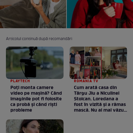
Articolul continuă după recomandări
PLAYTECH
ROMANIA TV
Poți monta camere
Cum arată casa din
video pe mașină? Când
Târgu Jiu a Niculinei
imaginile pot fi folosite
Stoican. Loredana a
ca probă și când riști
fost în vizită și a rămas
probleme
mască. Nu ai mai văzut
la nimeni așa ceva:
Fără cuvinte / VIDEO