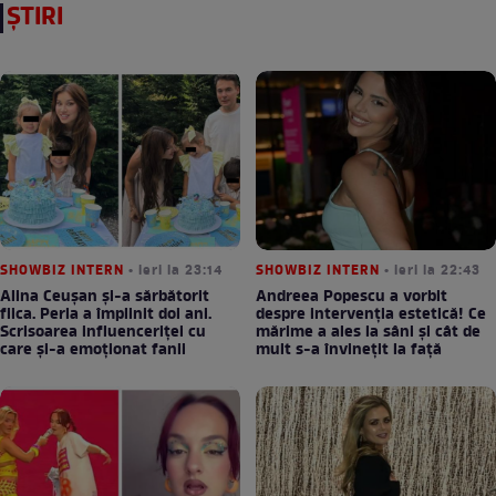
ȘTIRI
SHOWBIZ INTERN
• ieri la 23:14
SHOWBIZ INTERN
• ieri la 22:43
Alina Ceușan și-a sărbătorit
Andreea Popescu a vorbit
fiica. Perla a împlinit doi ani.
despre intervenția estetică! Ce
Scrisoarea influenceriței cu
mărime a ales la sâni și cât de
care și-a emoționat fanii
mult s-a învinețit la față