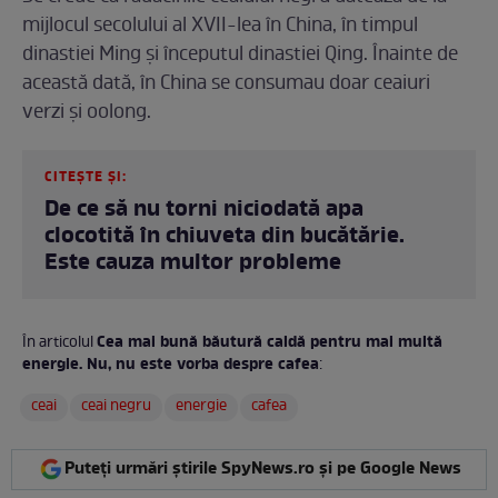
mijlocul secolului al XVII-lea în China, în timpul
dinastiei Ming și începutul dinastiei Qing. Înainte de
această dată, în China se consumau doar ceaiuri
verzi și oolong.
CITEȘTE ȘI:
De ce să nu torni niciodată apa
clocotită în chiuveta din bucătărie.
Este cauza multor probleme
Cea mai bună băutură caldă pentru mai multă
În articolul
energie. Nu, nu este vorba despre cafea
:
ceai
ceai negru
energie
cafea
Puteți urmări știrile SpyNews.ro și pe Google News