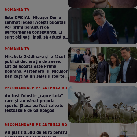
ROMANIA TV
Este OFICIAL! Nicușor Dan a
semnat legea! Acești bugetari
vor primi bonusuri de
performanță consistente. Ei
sunt obligați, însă, să aducă și
bani la bugetul de stat
ROMANIA TV
Mirabela Grădinaru și-a făcut
publică declarația de avere.
Cât de bogată este Prima
Doamnă. Partenera lui Nicușor
Dan câștigă un salariu foarte
bun în fiecare lună!
RECOMANDARE PE ANTENA3.RO
Au fost folosite „capre Iuda”
care și-au vânat propria
specie. Și așa au fost salvate
țestoasele de Galapagos
RECOMANDARE PE ANTENA3.RO
Au plătit 3.500 de euro pentru