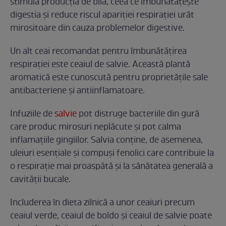
stimula producția de bilă, ceea ce îmbunătățește
digestia și reduce riscul apariției respirației urât
mirositoare din cauza problemelor digestive.
Un alt ceai recomandat pentru îmbunătățirea
respirației este ceaiul de salvie. Această plantă
aromatică este cunoscută pentru proprietățile sale
antibacteriene și antiinflamatoare.
Infuziile de
salvie
pot distruge bacteriile din gură
care produc mirosuri neplăcute și pot calma
inflamațiile gingiilor. Salvia conține, de asemenea,
uleiuri esențiale și compuși fenolici care contribuie la
o respirație mai proaspătă și la sănătatea generală a
cavității bucale.
Includerea în dieta zilnică a unor ceaiuri precum
ceaiul verde, ceaiul de boldo și ceaiul de salvie poate