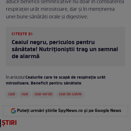
aduce beneficii semnificative nu doar în combaterea
respirației urât mirositoare, dar și în menținerea
unei bune sănătăți orale și digestive.
CITEȘTE ȘI:
Ceaiul negru, periculos pentru
sănătate! Nutriționiștii trag un semnal
de alarmă
Ceaiurile care te scapă de respirația urât
În articolul
mirositoare. Beneficii pentru sănătate
:
ceai
ceai
ceai verde
ceai de salvie
Puteți urmări știrile SpyNews.ro și pe Google News
ȘTIRI