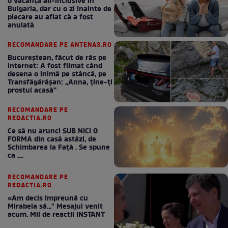
o vacanță all-inclusive în
Bulgaria, dar cu o zi înainte de
plecare au aflat că a fost
anulată
RECOMANDARE PE ANTENA3.RO
Bucureștean, făcut de râs pe
internet: A fost filmat când
desena o inimă pe stâncă, pe
Transfăgărășan: „Anna, ține-ți
prostul acasă”
RECOMANDARE PE
REDACTIA.RO
Ce să nu arunci SUB NICI O
FORMA din casă astăzi, de
Schimbarea la Față . Se spune
ca ....
RECOMANDARE PE
REDACTIA.RO
«Am decis împreună cu
Mirabela să..." Mesajul venit
acum. Mii de reactii INSTANT