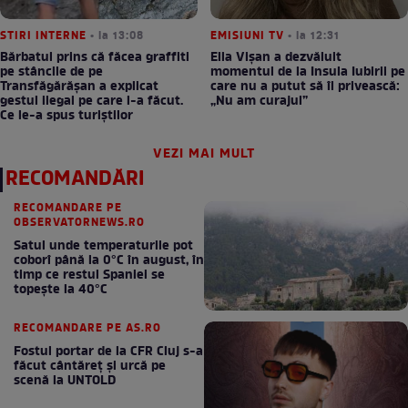
STIRI INTERNE
• la 13:08
EMISIUNI TV
• la 12:31
Bărbatul prins că făcea graffiti
Ella Vișan a dezvăluit
pe stâncile de pe
momentul de la Insula Iubirii pe
Transfăgărășan a explicat
care nu a putut să îl privească:
gestul ilegal pe care l-a făcut.
„Nu am curajul”
Ce le-a spus turiștilor
VEZI MAI MULT
RECOMANDĂRI
RECOMANDARE PE
OBSERVATORNEWS.RO
Satul unde temperaturile pot
coborî până la 0°C în august, în
timp ce restul Spaniei se
topește la 40°C
RECOMANDARE PE AS.RO
Fostul portar de la CFR Cluj s-a
făcut cântăreţ şi urcă pe
scenă la UNTOLD