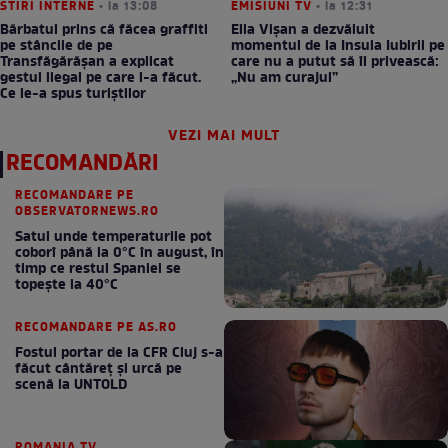
STIRI INTERNE
• la 13:08
EMISIUNI TV
• la 12:31
Bărbatul prins că făcea graffiti
Ella Vișan a dezvăluit
pe stâncile de pe
momentul de la Insula Iubirii pe
Transfăgărășan a explicat
care nu a putut să îl privească:
gestul ilegal pe care l-a făcut.
„Nu am curajul”
Ce le-a spus turiștilor
VEZI MAI MULT
RECOMANDĂRI
RECOMANDARE PE
OBSERVATORNEWS.RO
Satul unde temperaturile pot
coborî până la 0°C în august, în
timp ce restul Spaniei se
topește la 40°C
RECOMANDARE PE AS.RO
Fostul portar de la CFR Cluj s-a
făcut cântăreţ şi urcă pe
scenă la UNTOLD