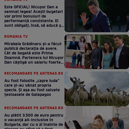
ROMANIA TV
Este OFICIAL! Nicușor Dan a
semnat legea! Acești bugetari
vor primi bonusuri de
performanță consistente. Ei
sunt obligați, însă, să aducă și
bani la bugetul de stat
ROMANIA TV
Mirabela Grădinaru și-a făcut
publică declarația de avere.
Cât de bogată este Prima
Doamnă. Partenera lui Nicușor
Dan câștigă un salariu foarte
bun în fiecare lună!
RECOMANDARE PE ANTENA3.RO
Au fost folosite „capre Iuda”
care și-au vânat propria
specie. Și așa au fost salvate
țestoasele de Galapagos
RECOMANDARE PE ANTENA3.RO
Au plătit 3.500 de euro pentru
o vacanță all-inclusive în
Bulgaria, dar cu o zi înainte de