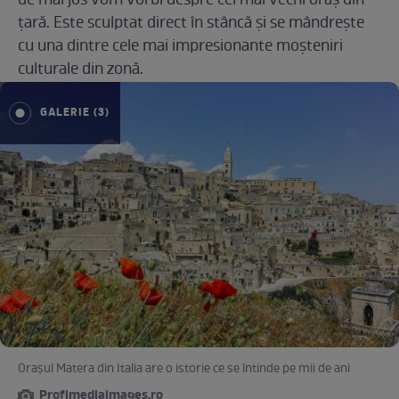
de mai jos vom vorbi despre cel mai vechi oraș din
țară. Este sculptat direct în stâncă și se mândrește
cu una dintre cele mai impresionante moșteniri
culturale din zonă.
GALERIE (3)
Orașul Matera din Italia are o istorie ce se întinde pe mii de ani
Profimediaimages.ro