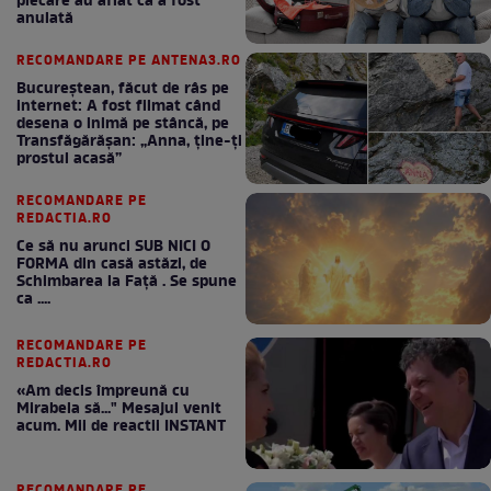
plecare au aflat că a fost
anulată
RECOMANDARE PE ANTENA3.RO
Bucureștean, făcut de râs pe
internet: A fost filmat când
desena o inimă pe stâncă, pe
Transfăgărășan: „Anna, ține-ți
prostul acasă”
RECOMANDARE PE
REDACTIA.RO
Ce să nu arunci SUB NICI O
FORMA din casă astăzi, de
Schimbarea la Față . Se spune
ca ....
RECOMANDARE PE
REDACTIA.RO
«Am decis împreună cu
Mirabela să..." Mesajul venit
acum. Mii de reactii INSTANT