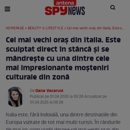
HOMEPAGE
»
BEAUTY & LIFESTYLE
» Cel mai vechi oraș din Italia. Este sculptat direct în stâncă și se mândrește cu una dintre cele mai impresionante moșteniri culturale din zonă
Cel mai vechi oraș din Italia. Este
sculptat direct în stâncă și se
mândrește cu una dintre cele
mai impresionante moșteniri
culturale din zonă
Oana Vacarusi
De
.
Publicat pe 01.04.2025 la 09:28 Actualizat pe
01.04.2025 la 09:28
Italia este, fără îndoială, una dintre destinațiile din
Europa vizitate de tot mai mulți turiști. În rândurile