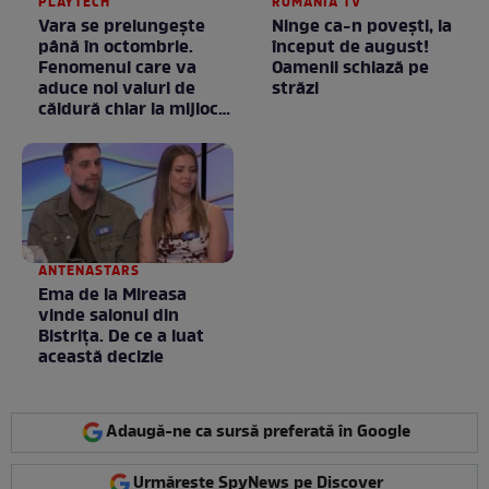
PLAYTECH
ROMANIA TV
Vara se prelungeşte
Ninge ca-n povești, la
până în octombrie.
început de august!
Fenomenul care va
Oamenii schiază pe
aduce noi valuri de
străzi
căldură chiar la mijlocul
toamnei
ANTENASTARS
Ema de la Mireasa
vinde salonul din
Bistrița. De ce a luat
această decizie
Adaugă-ne ca sursă preferată în Google
Urmărește SpyNews pe Discover