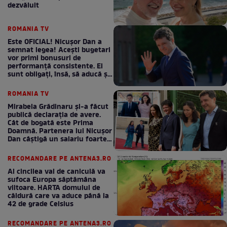
dezvăluit
ROMANIA TV
Este OFICIAL! Nicușor Dan a
semnat legea! Acești bugetari
vor primi bonusuri de
performanță consistente. Ei
sunt obligați, însă, să aducă și
bani la bugetul de stat
ROMANIA TV
Mirabela Grădinaru și-a făcut
publică declarația de avere.
Cât de bogată este Prima
Doamnă. Partenera lui Nicușor
Dan câștigă un salariu foarte
bun în fiecare lună!
RECOMANDARE PE ANTENA3.RO
Al cincilea val de caniculă va
sufoca Europa săptămâna
viitoare. HARTA domului de
căldură care va aduce până la
42 de grade Celsius
RECOMANDARE PE ANTENA3.RO