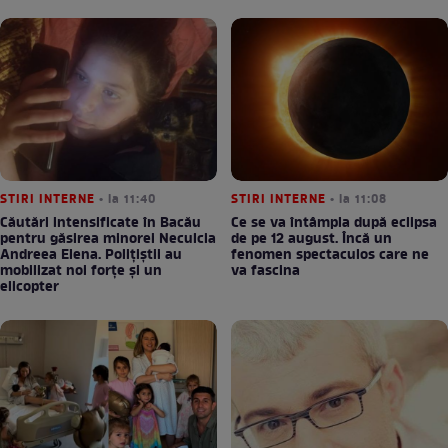
STIRI INTERNE
• la 11:40
STIRI INTERNE
• la 11:08
Căutări intensificate în Bacău
Ce se va întâmpla după eclipsa
pentru găsirea minorei Neculcia
de pe 12 august. Încă un
Andreea Elena. Polițiștii au
fenomen spectaculos care ne
mobilizat noi forțe și un
va fascina
elicopter