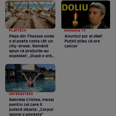
PLAYTECH
ROMANIA TV
Plaja din Thassos unde
Anunţul şoc al zilei!
o zi poate costa cât un
Puţini ştiau că are
city-break. Românii
cancer
spun că prețurile au
explodat: „După o oră
am plecat”
ANTENASTARS
Gabriela Cristea, mesaj
pentru cei care îi
judecă silueta: „Corpul
spune o poveste”