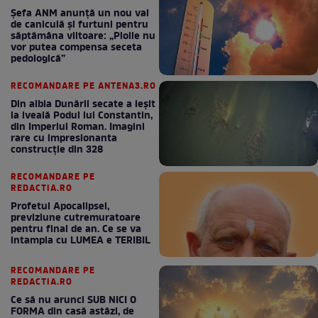
Șefa ANM anunță un nou val
de caniculă și furtuni pentru
săptămâna viitoare: „Ploile nu
vor putea compensa seceta
pedologică”
RECOMANDARE PE ANTENA3.RO
Din albia Dunării secate a ieșit
la iveală Podul lui Constantin,
din Imperiul Roman. Imagini
rare cu impresionanta
construcție din 328
RECOMANDARE PE
REDACTIA.RO
Profetul Apocalipsei,
previziune cutremuratoare
pentru final de an. Ce se va
intampla cu LUMEA e TERIBIL
RECOMANDARE PE
REDACTIA.RO
Ce să nu arunci SUB NICI O
FORMA din casă astăzi, de