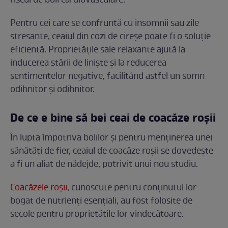
riscul de boli cardiovasculare.
Pentru cei care se confruntă cu insomnii sau zile
stresante, ceaiul din cozi de cireșe poate fi o soluție
eficientă. Proprietățile sale relaxante ajută la
inducerea stării de liniște și la reducerea
sentimentelor negative, facilitând astfel un somn
odihnitor și odihnitor.
De ce e bine să bei ceai de coacăze roșii
În lupta împotriva bolilor și pentru menținerea unei
sănătăți de fier, ceaiul de coacăze roșii se dovedește
a fi un aliat de nădejde, potrivit unui nou studiu.
Coacăzele roșii
, cunoscute pentru conținutul lor
bogat de nutrienți esențiali, au fost folosite de
secole pentru proprietățile lor vindecătoare.