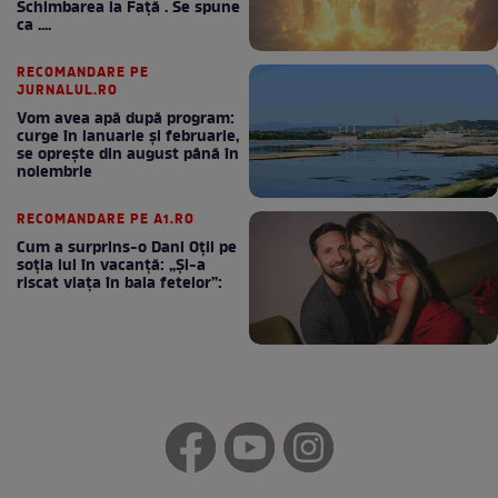
Schimbarea la Față . Se spune
ca ....
RECOMANDARE PE
JURNALUL.RO
Vom avea apă după program:
curge în ianuarie și februarie,
se oprește din august până în
noiembrie
RECOMANDARE PE A1.RO
Cum a surprins-o Dani Oțil pe
soția lui în vacanță: „Și-a
riscat viața în baia fetelor”: