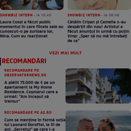
SHOWBIZ INTERN
• la 10:40
SHOWBIZ INTERN
• la 09:48
Laura Cosoi a făcut public
Cătălin Crișan și Camelia s-au
momentul în care fiicele sale au
despărțit din nou! Artistul a
cunoscut-o pe surioara lor,
făcut anunțul în urmă cu puțin
Nina. Cum au reacționat
timp: „Sper să nu mă întrebați
de ce”
VEZI MAI MULT
RECOMANDĂRI
RECOMANDARE PE
OBSERVATORNEWS.RO
A plătit 75.000 de € pe un
apartament la My Home
Residence. Coşmarul care a
urmat: "Am început să
tremur"
RECOMANDARE PE AS.RO
Cum se menţine în formă soţia
lui Leonard Doroftei, la 51 de
ani. „Secretul” pe care l-a