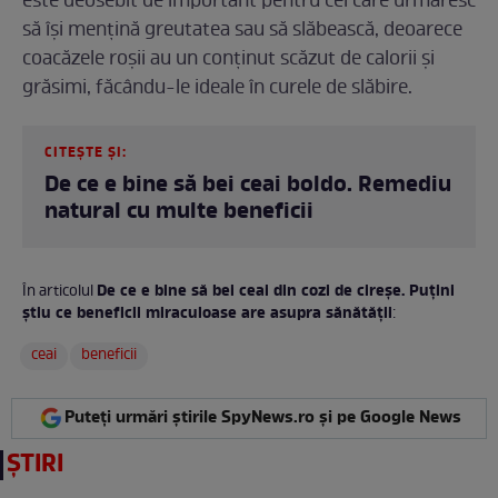
este deosebit de important pentru cei care urmăresc
să își mențină greutatea sau să slăbească, deoarece
coacăzele roșii au un conținut scăzut de calorii și
grăsimi, făcându-le ideale în curele de slăbire.
CITEȘTE ȘI:
De ce e bine să bei ceai boldo. Remediu
natural cu multe beneficii
De ce e bine să bei ceai din cozi de cireșe. Puțini
În articolul
știu ce beneficii miraculoase are asupra sănătății
:
ceai
beneficii
Puteți urmări știrile SpyNews.ro și pe Google News
ȘTIRI