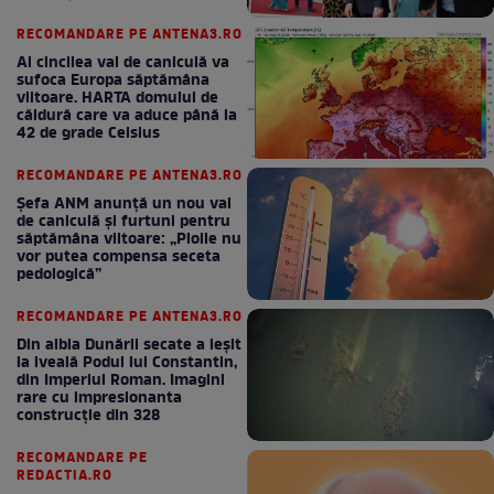
bun în fiecare lună!
RECOMANDARE PE ANTENA3.RO
Al cincilea val de caniculă va
sufoca Europa săptămâna
viitoare. HARTA domului de
căldură care va aduce până la
42 de grade Celsius
RECOMANDARE PE ANTENA3.RO
Șefa ANM anunță un nou val
de caniculă și furtuni pentru
săptămâna viitoare: „Ploile nu
vor putea compensa seceta
pedologică”
RECOMANDARE PE ANTENA3.RO
Din albia Dunării secate a ieșit
la iveală Podul lui Constantin,
din Imperiul Roman. Imagini
rare cu impresionanta
construcție din 328
RECOMANDARE PE
REDACTIA.RO