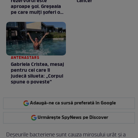
rezervorul este
cancer
aproape gol. Greșeala
pe care mulți șoferi o
fac fără să știe
ANTENASTARS
Gabriela Cristea, mesaj
pentru cei care îi
judecă silueta: „Corpul
spune o poveste”
Adaugă-ne ca sursă preferată în Google
Urmărește SpyNews pe Discover
Deșeurile bacteriene sunt cauza mirosului urât și a