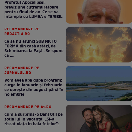
Profetul Apocalipsei,
previziune cutremuratoare
pentru final de an. Ce se va
intampla cu LUMEA e TERIBIL
RECOMANDARE PE
REDACTIA.RO
Ce să nu arunci SUB NICI O
FORMA din casă astăzi, de
Schimbarea la Față . Se spune
ca ....
RECOMANDARE PE
JURNALUL.RO
Vom avea apă după program:
curge în ianuarie și februarie,
se oprește din august până în
noiembrie
RECOMANDARE PE A1.RO
Cum a surprins-o Dani Oțil pe
soția lui în vacanță: „Și-a
riscat viața în baia fetelor”: