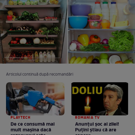
Articolul continuă după recomandări
PLAYTECH
ROMANIA TV
De ce consumă mai
Anunţul şoc al zilei!
mult mașina dacă
Puţini ştiau că are