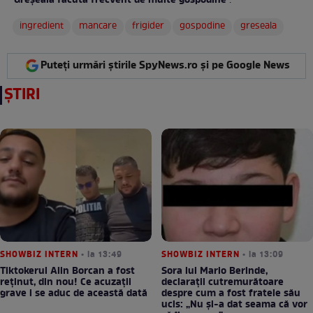
Greșeala făcută frecvent de multe gospodine
:
ingredient
mancare
frigider
gospodine
greseala
Puteți urmări știrile SpyNews.ro și pe Google News
ȘTIRI
SHOWBIZ INTERN
• la 13:49
SHOWBIZ INTERN
• la 13:09
Tiktokerul Alin Borcan a fost
Sora lui Mario Berinde,
reținut, din nou! Ce acuzații
declarații cutremurătoare
grave i se aduc de această dată
despre cum a fost fratele său
ucis: „Nu și-a dat seama că vor