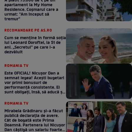
A plătit 75.000 de € pe un
apartament la My Home
Residence. Coşmarul care a
urmat: "Am început să
tremur"
RECOMANDARE PE AS.RO
Cum se menţine în formă soţia
lui Leonard Doroftei, la 51 de
ani. „Secretul” pe care l-a
dezvăluit
ROMANIA TV
Este OFICIAL! Nicușor Dan a
semnat legea! Acești bugetari
vor primi bonusuri de
performanță consistente. Ei
sunt obligați, însă, să aducă și
bani la bugetul de stat
ROMANIA TV
Mirabela Grădinaru și-a făcut
publică declarația de avere.
Cât de bogată este Prima
Doamnă. Partenera lui Nicușor
Dan câștigă un salariu foarte