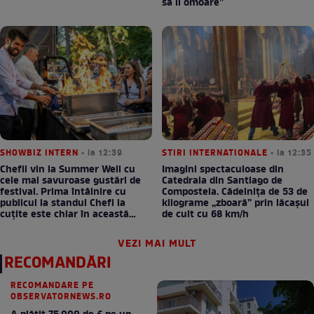
să îl omoare”
SHOWBIZ INTERN
• la 12:39
STIRI INTERNATIONALE
• la 12:35
Chefii vin la Summer Well cu
Imagini spectaculoase din
cele mai savuroase gustări de
Catedrala din Santiago de
festival. Prima întâlnire cu
Compostela. Cădelnița de 53 de
publicul la standul Chefi la
kilograme „zboară” prin lăcașul
cuțite este chiar în această
de cult cu 68 km/h
seară!
VEZI MAI MULT
RECOMANDĂRI
RECOMANDARE PE
OBSERVATORNEWS.RO