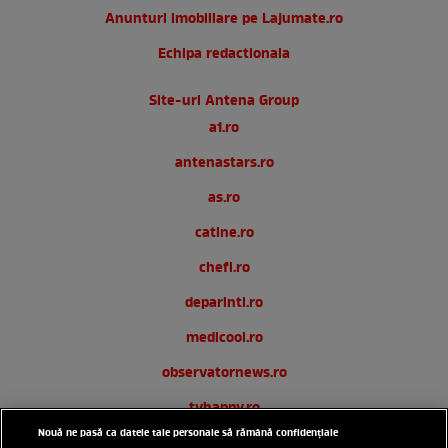
Anunturi imobiliare pe Lajumate.ro
Echipa redactionala
Site-uri Antena Group
a1.ro
antenastars.ro
as.ro
catine.ro
chefi.ro
deparinti.ro
medicool.ro
observatornews.ro
tvhappy.ro
Nouă ne pasă ca datele tale personale să rămână confidențiale
useit.ro