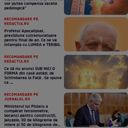
vor putea compensa seceta
pedologică”
RECOMANDARE PE
REDACTIA.RO
Profetul Apocalipsei,
previziune cutremuratoare
pentru final de an. Ce se va
intampla cu LUMEA e TERIBIL
RECOMANDARE PE
REDACTIA.RO
Ce să nu arunci SUB NICI O
FORMA din casă astăzi, de
Schimbarea la Față . Se spune
ca ....
RECOMANDARE PE
JURNALUL.RO
Ministerul lui Pîslaru a
cumpărat tensiometre,
bocanci pentru construcții,
jaluzele, 30 de kilograme de
miere și 50 de kilograme de