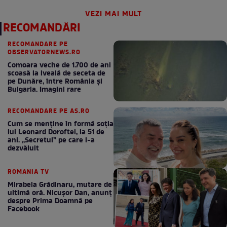
VEZI MAI MULT
RECOMANDĂRI
RECOMANDARE PE
OBSERVATORNEWS.RO
Comoara veche de 1.700 de ani
scoasă la iveală de seceta de
pe Dunăre, între România şi
Bulgaria. Imagini rare
RECOMANDARE PE AS.RO
Cum se menţine în formă soţia
lui Leonard Doroftei, la 51 de
ani. „Secretul” pe care l-a
dezvăluit
ROMANIA TV
Mirabela Grădinaru, mutare de
ultimă oră. Nicuşor Dan, anunţ
despre Prima Doamnă pe
Facebook