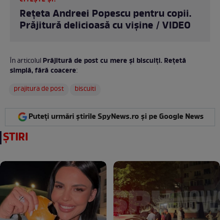
Rețeta Andreei Popescu pentru copii.
Prăjitură delicioasă cu vișine / VIDEO
Prăjitură de post cu mere și biscuiți. Rețetă
În articolul
simplă, fără coacere
:
prajitura de post
biscuiti
Puteți urmări știrile SpyNews.ro și pe Google News
ȘTIRI