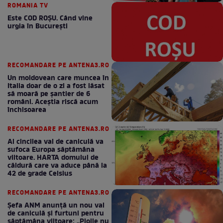
ROMANIA TV
Este COD ROŞU. Când vine
urgia în Bucureşti
RECOMANDARE PE ANTENA3.RO
Un moldovean care muncea în
Italia doar de o zi a fost lăsat
să moară pe şantier de 6
români. Aceștia riscă acum
închisoarea
RECOMANDARE PE ANTENA3.RO
Al cincilea val de caniculă va
sufoca Europa săptămâna
viitoare. HARTA domului de
căldură care va aduce până la
42 de grade Celsius
RECOMANDARE PE ANTENA3.RO
Șefa ANM anunță un nou val
de caniculă și furtuni pentru
săptămâna viitoare: „Ploile nu