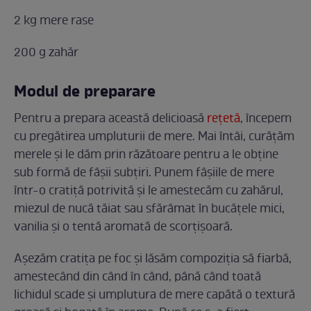
2 kg mere rase
200 g zahăr
Modul de preparare
Pentru a prepara această delicioasă
rețetă
, începem
cu pregătirea umpluturii de mere. Mai întâi, curățăm
merele și le dăm prin răzătoare pentru a le obține
sub formă de fâșii subțiri. Punem fâșiile de mere
într-o cratiță potrivită și le amestecăm cu zahărul,
miezul de nucă tăiat sau sfărâmat în bucățele mici,
vanilia și o tentă aromată de scorțișoară.
Așezăm cratița pe foc și lăsăm compoziția să fiarbă,
amestecând din când în când, până când toată
lichidul scade și umplutura de mere capătă o textură