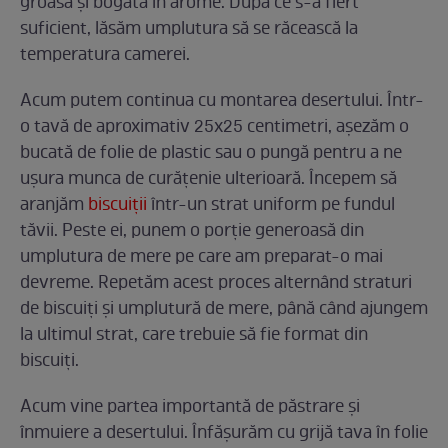
groasă și bogată în arome. După ce s-a fiert
suficient, lăsăm umplutura să se răcească la
temperatura camerei.
Acum putem continua cu montarea desertului. Într-
o tavă de aproximativ 25x25 centimetri, așezăm o
bucată de folie de plastic sau o pungă pentru a ne
ușura munca de curățenie ulterioară. Începem să
aranjăm
biscuiții
într-un strat uniform pe fundul
tăvii. Peste ei, punem o porție generoasă din
umplutura de mere pe care am preparat-o mai
devreme. Repetăm acest proces alternând straturi
de biscuiți și umplutură de mere, până când ajungem
la ultimul strat, care trebuie să fie format din
biscuiți.
Acum vine partea importantă de păstrare și
înmuiere a desertului. Înfășurăm cu grijă tava în folie