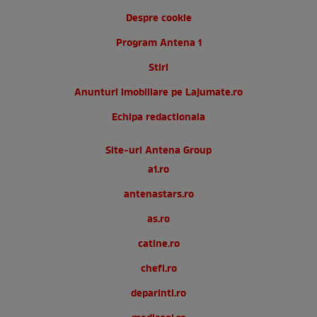
Despre cookie
Program Antena 1
Stiri
Anunturi imobiliare pe Lajumate.ro
Echipa redactionala
Site-uri Antena Group
a1.ro
antenastars.ro
as.ro
catine.ro
chefi.ro
deparinti.ro