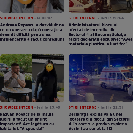
SHOWBIZ INTERN
• la 00:07
STIRI INTERNE
• ieri la 23:54
Andreea Popescu a dezvăluit de
Administratorul blocului
ce recuperarea după operație a
afectat de incendiu, din
devenit dificilă pentru ea.
Sectorul 4 al Bucureștiului, a
Influencerița a făcut confesiuni
făcut declarații exclusive: ”Avea
materiale plastice, a luat foc”
SHOWBIZ INTERN
• ieri la 23:46
STIRI INTERNE
• ieri la 22:51
Răzvan Kovacs de la Insula
Declarația exclusivă a unei
Iubirii a făcut un anunț
locatare din blocul din Sectorul
important! Are legătura cu
4, în care s-a produs explozia.
iubita lui: "A spus da!"
Vecinii au sunat la 112