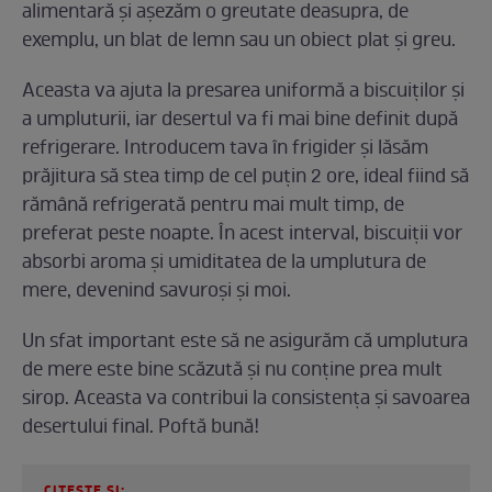
alimentară și așezăm o greutate deasupra, de
exemplu, un blat de lemn sau un obiect plat și greu.
Aceasta va ajuta la presarea uniformă a biscuiților și
a umpluturii, iar desertul va fi mai bine definit după
refrigerare. Introducem tava în frigider și lăsăm
prăjitura să stea timp de cel puțin 2 ore, ideal fiind să
rămână refrigerată pentru mai mult timp, de
preferat peste noapte. În acest interval, biscuiții vor
absorbi aroma și umiditatea de la umplutura de
mere, devenind savuroși și moi.
Un sfat important este să ne asigurăm că umplutura
de mere este bine scăzută și nu conține prea mult
sirop. Aceasta va contribui la consistența și savoarea
desertului final. Poftă bună!
CITEȘTE ȘI: