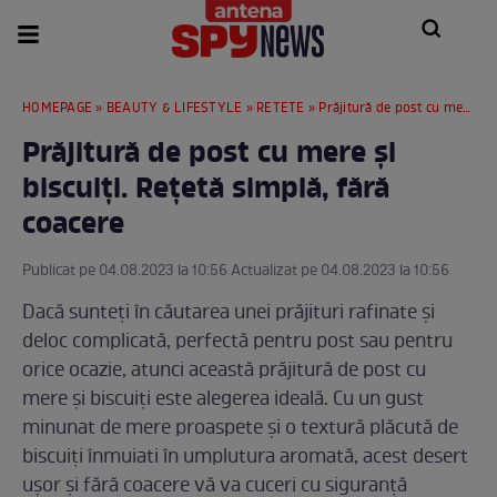
HOMEPAGE
»
BEAUTY & LIFESTYLE
»
RETETE
» Prăjitură de post cu mere și biscuiți. Rețetă simplă, fără coacere
Prăjitură de post cu mere și
biscuiți. Rețetă simplă, fără
coacere
Publicat pe 04.08.2023 la 10:56 Actualizat pe 04.08.2023 la 10:56
Dacă sunteți în căutarea unei prăjituri rafinate și
deloc complicată, perfectă pentru post sau pentru
orice ocazie, atunci această prăjitură de post cu
mere și biscuiți este alegerea ideală. Cu un gust
minunat de mere proaspete și o textură plăcută de
biscuiți înmuiati în umplutura aromată, acest desert
ușor și fără coacere vă va cuceri cu siguranță