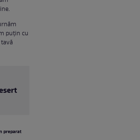
găm
ine.
 turnăm
em puțin cu
 tavă
esert
un preparat