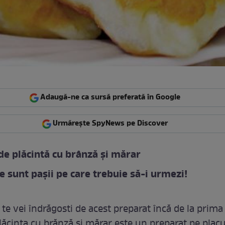
Adaugă-ne ca sursă preferată în Google
Urmărește SpyNews pe Discover
de plăcintă cu brânză și mărar
re sunt pașii pe care trebuie să-i urmezi!
te vei îndrăgosti de acest preparat încă de la prima
lăcinta cu brănză și mărar este un preparat pe placu