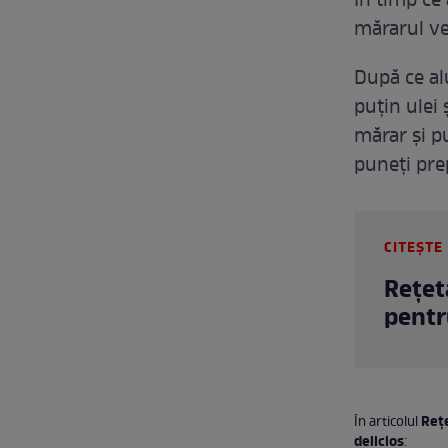
În timp ce
mărarul ve
După ce al
puțin ulei
mărar și p
puneți pre
CITEȘTE 
Rețet
pentr
Rețe
În articolul
delicios
: