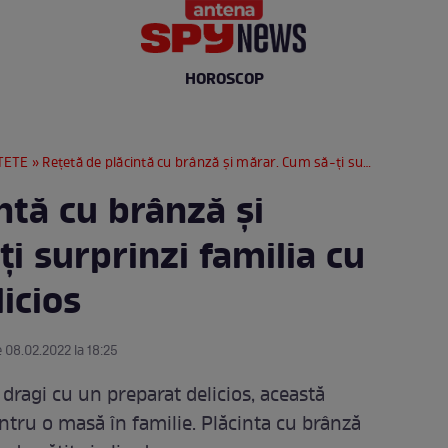
HOROSCOP
TETE
» Rețetă de plăcintă cu brânză și mărar. Cum să-ți surprinzi familia cu un preparat delicios
ntă cu brânză și
i surprinzi familia cu
icios
e 08.02.2022 la 18:25
 dragi cu un preparat delicios, această
entru o masă în familie. Plăcinta cu brânză