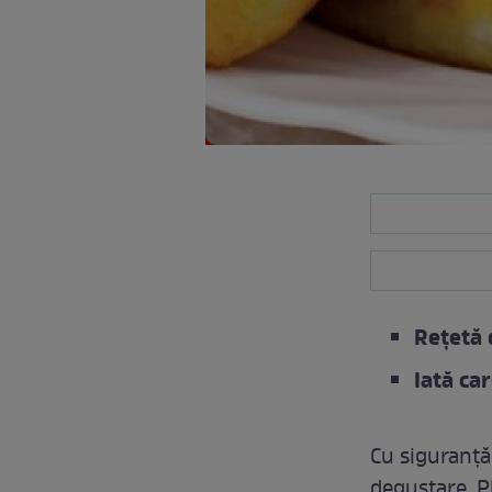
Rețetă 
Iată ca
Cu siguranță 
degustare. P