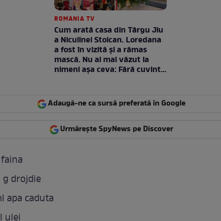
ROMANIA TV
Cum arată casa din Târgu Jiu
a Niculinei Stoican. Loredana
a fost în vizită și a rămas
mască. Nu ai mai văzut la
nimeni așa ceva: Fără cuvinte
/ VIDEO
Adaugă-ne ca sursă preferată în Google
Urmărește SpyNews pe Discover
 faina
 g drojdie
l apa caduta
 ulei