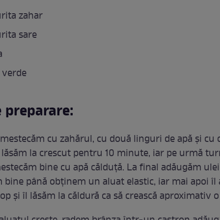
urita zahar
urita sare
a
 verde
 preparare:
amestecăm cu zahărul, cu două linguri de apă și cu 
O lăsăm la crescut pentru 10 minute, iar pe urmă t
mestecăm bine cu apă călduță. La final adăugăm ulei
bine până obținem un aluat elastic, iar mai apoi îl
p și îl lăsăm la căldură ca să crească aproximativ o