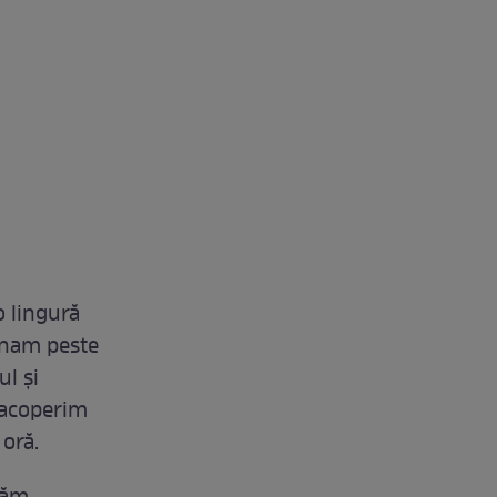
o lingură
urnam peste
ul și
 acoperim
 oră.