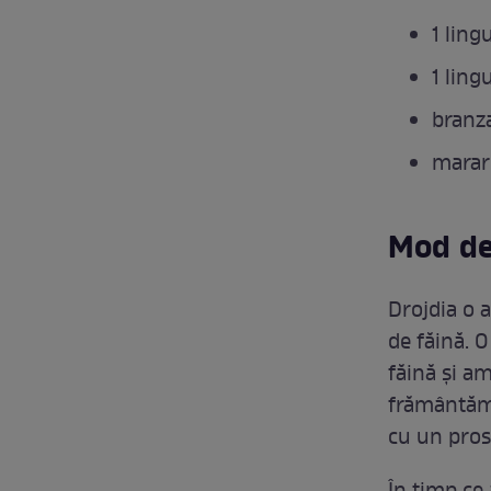
1 ling
1 ling
branz
marar
Mod de
Drojdia o 
de făină. 
făină și a
frământăm 
cu un proso