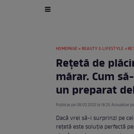
HOMEPAGE
»
BEAUTY & LIFESTYLE
»
RE
Rețetă de plăci
mărar. Cum să-ț
un preparat del
Publicat pe 08.02.2022 la 18:25 Actualizat p
Dacă vrei să-i surprinzi pe cei
rețetă este soluția perfectă p