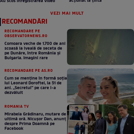
acționat la țintă
Au scos înregistrarea video
VEZI MAI MULT
RECOMANDĂRI
RECOMANDARE PE
OBSERVATORNEWS.RO
Comoara veche de 1.700 de ani
scoasă la iveală de seceta de
pe Dunăre, între România şi
Bulgaria. Imagini rare
RECOMANDARE PE AS.RO
Cum se menţine în formă soţia
lui Leonard Doroftei, la 51 de
ani. „Secretul” pe care l-a
dezvăluit
ROMANIA TV
Mirabela Grădinaru, mutare de
ultimă oră. Nicuşor Dan, anunţ
despre Prima Doamnă pe
Facebook