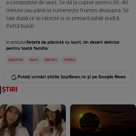
a compoziției de iaurt. Se dă la cuptor pentru 30-40
minute sau până se rumenește frumos deasupra. Se
taie după ce se răcește și se presară zahăr pudră.
Poftă bună!
Rețetă de plăcintă cu iaurt. Un desert delicios
În articolul
pentru toată familia
:
placinta
iaurt
desert
reteta
Puteți urmări știrile SpyNews.ro și pe Google News
ȘTIRI