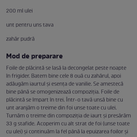
200 ml ulei
unt pentru uns tava
zahăr pudră
Mod de preparare
Foile de plăcintă se lasă la decongelat peste noapte
în frigider. Batem bine cele 8 ouă cu zahărul, apoi
adăugăm iaurtul și esența de vanilie. Se amestecă
bine până se omogenizează compoziția. Foile de
plăcintă se împart în trei. Într-o tavă unsă bine cu
unt aranjăm o treime din foi unse toate cu ulei.
Turnăm o treime din compoziția de iaurt și presărăm
33 g stafide. Acoperim cu alt strat de foi (unse toate
cu ulei) și continuăm la fel până la epuizarea foilor și