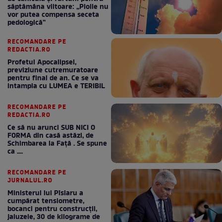
săptămâna viitoare: „Ploile nu
vor putea compensa seceta
pedologică”
RECOMANDARE PE
REDACTIA.RO
Profetul Apocalipsei,
previziune cutremuratoare
pentru final de an. Ce se va
intampla cu LUMEA e TERIBIL
RECOMANDARE PE
REDACTIA.RO
Ce să nu arunci SUB NICI O
FORMA din casă astăzi, de
Schimbarea la Față . Se spune
ca ....
RECOMANDARE PE
JURNALUL.RO
Ministerul lui Pîslaru a
cumpărat tensiometre,
bocanci pentru construcții,
jaluzele, 30 de kilograme de