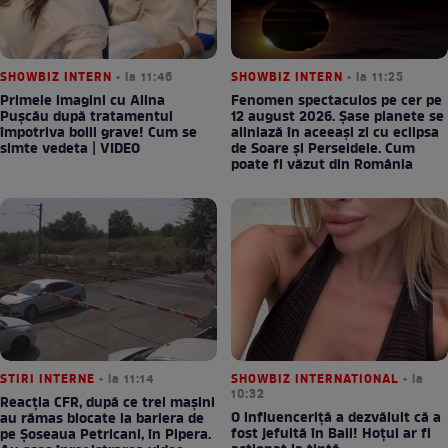
SHOWBIZ INTERN
• la 11:46
SHOWBIZ INTERN
• la 11:25
Primele imagini cu Alina
Fenomen spectaculos pe cer pe
Pușcău după tratamentul
12 august 2026. Șase planete se
împotriva bolii grave! Cum se
aliniază în aceeași zi cu eclipsa
simte vedeta | VIDEO
de Soare și Perseidele. Cum
poate fi văzut din România
STIRI INTERNE
• la 11:14
SHOWBIZ INTERNATIONAL
• la
10:32
Reacția CFR, după ce trei mașini
O influenceriță a dezvăluit că a
au rămas blocate la bariera de
fost jefuită în Bali! Hoțul ar fi
pe Șoseaua Petricani, în Pipera.