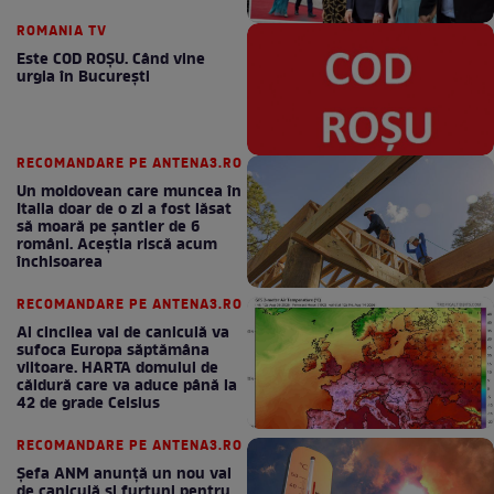
ROMANIA TV
Este COD ROŞU. Când vine
urgia în Bucureşti
RECOMANDARE PE ANTENA3.RO
Un moldovean care muncea în
Italia doar de o zi a fost lăsat
să moară pe şantier de 6
români. Aceștia riscă acum
închisoarea
RECOMANDARE PE ANTENA3.RO
Al cincilea val de caniculă va
sufoca Europa săptămâna
viitoare. HARTA domului de
căldură care va aduce până la
42 de grade Celsius
RECOMANDARE PE ANTENA3.RO
Șefa ANM anunță un nou val
de caniculă și furtuni pentru