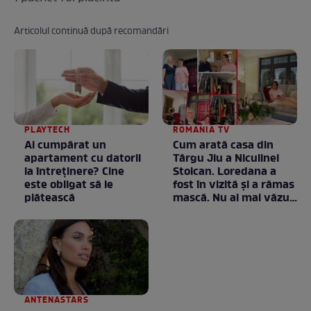
Articolul continuă după recomandări
PLAYTECH
ROMANIA TV
Ai cumpărat un
Cum arată casa din
apartament cu datorii
Târgu Jiu a Niculinei
la întreținere? Cine
Stoican. Loredana a
este obligat să le
fost în vizită și a rămas
plătească
mască. Nu ai mai văzut
la nimeni așa ceva:
Fără cuvinte / VIDEO
ANTENASTARS