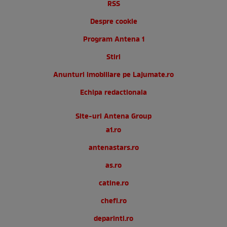
RSS
Despre cookie
Program Antena 1
Stiri
Anunturi imobiliare pe Lajumate.ro
Echipa redactionala
Site-uri Antena Group
a1.ro
antenastars.ro
as.ro
catine.ro
chefi.ro
deparinti.ro