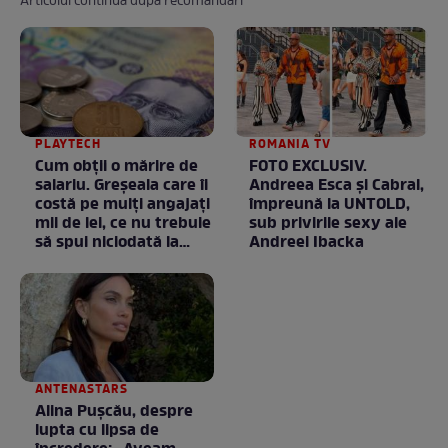
Articolul continuă după recomandări
PLAYTECH
ROMANIA TV
Cum obții o mărire de
FOTO EXCLUSIV.
salariu. Greșeala care îi
Andreea Esca şi Cabral,
costă pe mulți angajați
împreună la UNTOLD,
mii de lei, ce nu trebuie
sub privirile sexy ale
să spui niciodată la
Andreei Ibacka
negociere
ANTENASTARS
Alina Pușcău, despre
lupta cu lipsa de