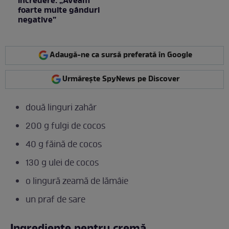
încredere: „Aveam
foarte multe gânduri
negative”
Adaugă-ne ca sursă preferată în Google
Urmărește SpyNews pe Discover
două linguri zahăr
200 g fulgi de cocos
40 g făină de cocos
130 g ulei de cocos
o lingură zeamă de lămâie
un praf de sare