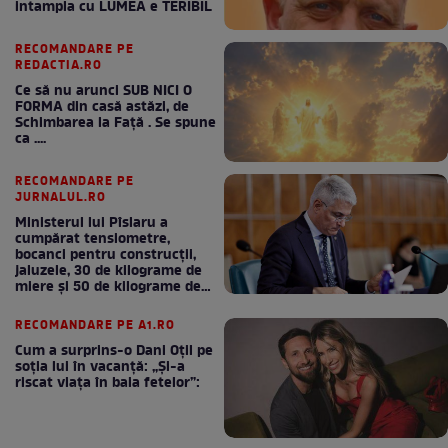
intampla cu LUMEA e TERIBIL
RECOMANDARE PE
REDACTIA.RO
Ce să nu arunci SUB NICI O
FORMA din casă astăzi, de
Schimbarea la Față . Se spune
ca ....
RECOMANDARE PE
JURNALUL.RO
Ministerul lui Pîslaru a
cumpărat tensiometre,
bocanci pentru construcții,
jaluzele, 30 de kilograme de
miere și 50 de kilograme de
cafea
RECOMANDARE PE A1.RO
Cum a surprins-o Dani Oțil pe
soția lui în vacanță: „Și-a
riscat viața în baia fetelor”: