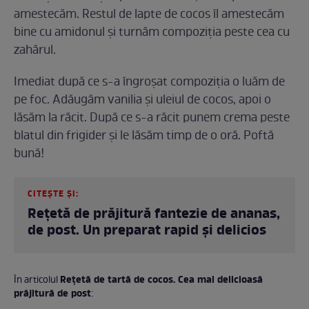
amestecăm. Restul de lapte de cocos îl amestecăm
bine cu amidonul și turnăm compoziția peste cea cu
zahărul.
Imediat după ce s-a îngroșat compoziția o luăm de
pe foc. Adăugăm vanilia și uleiul de cocos, apoi o
lăsăm la răcit. După ce s-a răcit punem crema peste
blatul din frigider și le lăsăm timp de o oră. Poftă
bună!
CITEȘTE ȘI:
Rețetă de prăjitură fantezie de ananas,
de post. Un preparat rapid și delicios
Rețetă de tartă de cocos. Cea mai delicioasă
În articolul
prăjitură de post
: