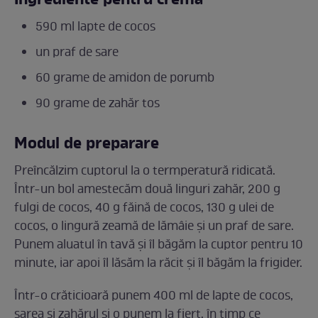
Ingrediente pentru cremă
590 ml lapte de cocos
un praf de sare
60 grame de amidon de porumb
90 grame de zahăr tos
Modul de preparare
Preîncălzim cuptorul la o termperatură ridicată.
Într-un bol amestecăm două linguri zahăr, 200 g
fulgi de cocos, 40 g făină de cocos, 130 g ulei de
cocos, o lingură zeamă de lămâie și un praf de sare.
Punem aluatul în tavă și îl băgăm la cuptor pentru 10
minute, iar apoi îl lăsăm la răcit și îl băgăm la frigider.
Într-o crăticioară punem 400 ml de lapte de cocos,
sarea și zahărul și o punem la fiert, în timp ce