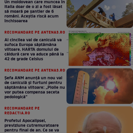
Un moldovean care muncea în
Italia doar de o zi a fost lăsat
să moară pe şantier de 6
români. Aceștia riscă acum
închisoarea
RECOMANDARE PE ANTENA3.RO
Al cincilea val de caniculă va
sufoca Europa săptămâna
viitoare. HARTA domului de
căldură care va aduce până la
42 de grade Celsius
RECOMANDARE PE ANTENA3.RO
Șefa ANM anunță un nou val
de caniculă și furtuni pentru
săptămâna viitoare: „Ploile nu
vor putea compensa seceta
pedologică”
RECOMANDARE PE
REDACTIA.RO
Profetul Apocalipsei,
previziune cutremuratoare
pentru final de an. Ce se va