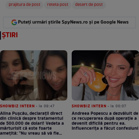
prajitura de post
reteta post
desert de post
Puteți urmări știrile SpyNews.ro și pe Google News
ȘTIRI
SHOWBIZ INTERN
• la 09:47
SHOWBIZ INTERN
• la 00:07
Alina Pușcău, declarații direct
Andreea Popescu a dezvăluit de
din clinică despre tratamentul
ce recuperarea după operație a
de 500.000 de dolari! Vedeta a
devenit dificilă pentru ea.
mărturisit că este foarte
Influencerița a făcut confesiuni
amețită: ”Nu vreau să vă fie
milă”