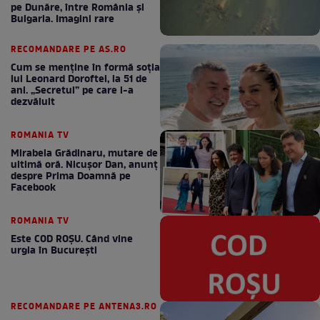
pe Dunăre, între România şi
Bulgaria. Imagini rare
RECOMANDARE PE AS.RO
Cum se menţine în formă soţia
lui Leonard Doroftei, la 51 de
ani. „Secretul” pe care l-a
dezvăluit
ROMANIA TV
Mirabela Grădinaru, mutare de
ultimă oră. Nicuşor Dan, anunţ
despre Prima Doamnă pe
Facebook
ROMANIA TV
Este COD ROŞU. Când vine
urgia în Bucureşti
RECOMANDARE PE ANTENA3.RO