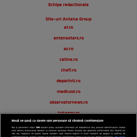
Echipa redactionala
Site-uri Antena Group
a1.ro
antenastars.ro
as.ro
catine.ro
chefi.ro
deparinti.ro
medicool.ro
observatornews.ro
tvhappy.ro
Nouă ne pasă ca datele tale personale să rămână confidențiale
useit.ro
589
Noi și partenerii noștri
stocăm și/sau accesăm informații pe dispozitivul dvs., precum identificatorii cookie
unici pentru prelucrarea datelor cu caracter personal. Puteți accepta sau gestiona preferințele dvs. făcând clic
zutv.ro
mai jos, respectiv vă puteți opune utilizării unui interes legitim în orice moment pe pagina cu politica de
Mai multe