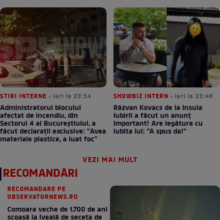
STIRI INTERNE
• ieri la 23:54
SHOWBIZ INTERN
• ieri la 23:46
Administratorul blocului
Răzvan Kovacs de la Insula
afectat de incendiu, din
Iubirii a făcut un anunț
Sectorul 4 al Bucureștiului, a
important! Are legătura cu
făcut declarații exclusive: ”Avea
iubita lui: "A spus da!"
materiale plastice, a luat foc”
VEZI MAI MULT
RECOMANDĂRI
RECOMANDARE PE
OBSERVATORNEWS.RO
Comoara veche de 1.700 de ani
scoasă la iveală de seceta de