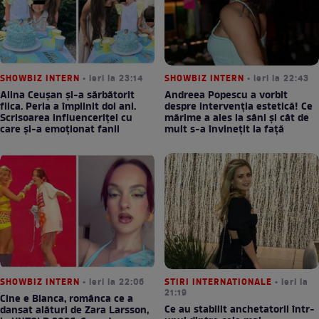
SHOWBIZ INTERN
• ieri la 23:14
SHOWBIZ INTERN
• ieri la 22:43
Alina Ceușan și-a sărbătorit
Andreea Popescu a vorbit
fiica. Perla a împlinit doi ani.
despre intervenția estetică! Ce
Scrisoarea influenceriței cu
mărime a ales la sâni și cât de
care și-a emoționat fanii
mult s-a învinețit la față
SHOWBIZ INTERN
• ieri la 22:06
STIRI INTERNATIONALE
• ieri la
21:19
Cine e Bianca, românca ce a
Ce au stabilit anchetatorii într-
dansat alături de Zara Larsson,