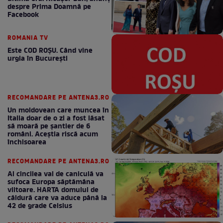
despre Prima Doamnă pe
Facebook
ROMANIA TV
Este COD ROŞU. Când vine
urgia în Bucureşti
RECOMANDARE PE ANTENA3.RO
Un moldovean care muncea în
Italia doar de o zi a fost lăsat
să moară pe şantier de 6
români. Aceștia riscă acum
închisoarea
RECOMANDARE PE ANTENA3.RO
Al cincilea val de caniculă va
sufoca Europa săptămâna
viitoare. HARTA domului de
căldură care va aduce până la
42 de grade Celsius