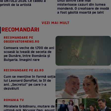
unul dintre cele mai
la UNTOLD 2026. Ce cadou a
misterioase cazuri din lumea
primit de la artistă
mondenă. O creatoare de modă
a fost găsită moartă pe iaht
VEZI MAI MULT
RECOMANDĂRI
RECOMANDARE PE
OBSERVATORNEWS.RO
Comoara veche de 1.700 de ani
scoasă la iveală de seceta de
pe Dunăre, între România şi
Bulgaria. Imagini rare
RECOMANDARE PE AS.RO
Cum se menţine în formă soţia
lui Leonard Doroftei, la 51 de
ani. „Secretul” pe care l-a
dezvăluit
ROMANIA TV
Mirabela Grădinaru, mutare de
ultimă oră. Nicuşor Dan, anunţ