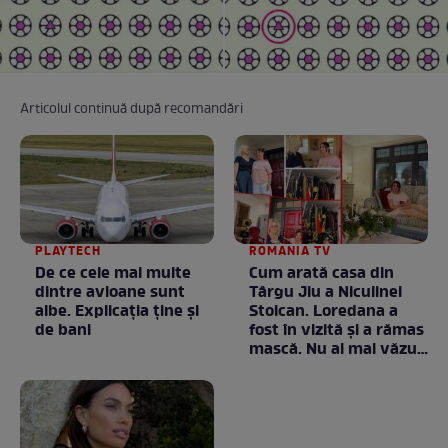
Articolul continuă după recomandări
PLAYTECH
ROMANIA TV
De ce cele mai multe
Cum arată casa din
dintre avioane sunt
Târgu Jiu a Niculinei
albe. Explicația ține și
Stoican. Loredana a
de bani
fost în vizită și a rămas
mască. Nu ai mai văzut
la nimeni așa ceva:
Fără cuvinte / VIDEO