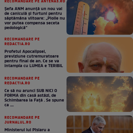
RECOMANDARE PE ANTENA3.RO
Șefa ANM anunță un nou val
de caniculă și furtuni pentru
săptămâna viitoare: „Ploile nu
vor putea compensa seceta
pedologică”
RECOMANDARE PE
REDACTIA.RO
Profetul Apocalipsei,
previziune cutremuratoare
pentru final de an. Ce se va
intampla cu LUMEA e TERIBIL
RECOMANDARE PE
REDACTIA.RO
Ce să nu arunci SUB NICI O
FORMA din casă astăzi, de
Schimbarea la Față . Se spune
ca ....
RECOMANDARE PE
JURNALUL.RO
Ministerul lui Pîslaru a