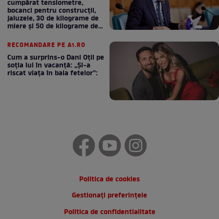
cumpărat tensiometre,
bocanci pentru construcții,
jaluzele, 30 de kilograme de
miere și 50 de kilograme de
cafea
RECOMANDARE PE A1.RO
Cum a surprins-o Dani Oțil pe
soția lui în vacanță: „Și-a
riscat viața în baia fetelor”:
Politica de cookies
Gestionați preferințele
Politica de confidentialitate