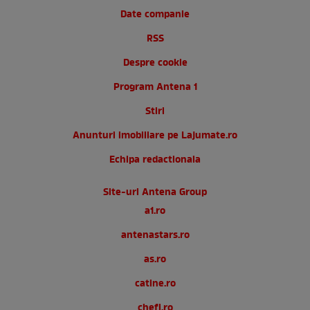
Date companie
RSS
Despre cookie
Program Antena 1
Stiri
Anunturi imobiliare pe Lajumate.ro
Echipa redactionala
Site-uri Antena Group
a1.ro
antenastars.ro
as.ro
catine.ro
chefi.ro