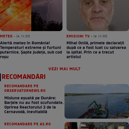
METEO
• la 11:03
EMISIUNI TV
• la 11:00
Alertă meteo în România!
Mihai Onilă, primele declarații
Temperaturi extreme și furtuni
după ce a fost luat cu salvarea
puternice. Șapte județe, sub cod
la spital. Prin ce a trecut
roșu
artistul
VEZI MAI MULT
RECOMANDĂRI
RECOMANDARE PE
OBSERVATORNEWS.RO
Misiune eșuată pe Dunăre:
Barjele nu au fost scufundate.
Oprirea Reactorului 2 de la
Cernavodă, inevitabilă
RECOMANDARE PE AS.RO