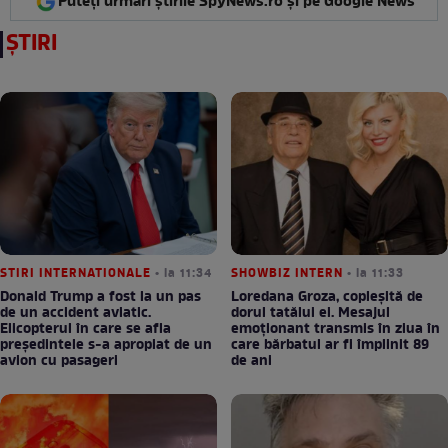
Puteți urmări știrile SpyNews.ro și pe Google News
ȘTIRI
STIRI INTERNATIONALE
• la 11:34
SHOWBIZ INTERN
• la 11:33
Donald Trump a fost la un pas
Loredana Groza, copleșită de
de un accident aviatic.
dorul tatălui ei. Mesajul
Elicopterul în care se afla
emoționant transmis în ziua în
președintele s-a apropiat de un
care bărbatul ar fi împlinit 89
avion cu pasageri
de ani