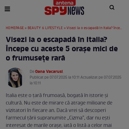
HOMEPAGE
»
BEAUTY & LIFESTYLE
» Visezi la o escapadă în Italia? Începe cu aceste 5 orașe mici de o frumusețe rară
Visezi la o escapadă în Italia?
Începe cu aceste 5 orașe mici de
o frumusețe rară
Oana Vacarusi
De
.
Publicat pe 07.07.2025 la 10:11 Actualizat pe 07.07.2025
la 10:11
Italia este o țară frumoasă, bogată în istorie și
cultură. Nu este de mirare că atrage milioane de
vizitatori în fiecare an. Dacă vrei să descoperi
farmecul țării supranumite „Cizma”, dar nu ești
interesat de marile orașe, iată o listă a celor mai