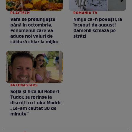
PLAYTECH
ROMANIA TV
Vara se prelungeşte
Ninge ca-n povești, la
până în octombrie.
început de august!
Fenomenul care va
Oamenii schiază pe
aduce noi valuri de
străzi
căldură chiar la mijlocul
toamnei
ANTENASTARS
Soția și fiica lui Robert
Tudor, surprinse la
discuții cu Luka Modric:
„Le-am căutat 30 de
minute”