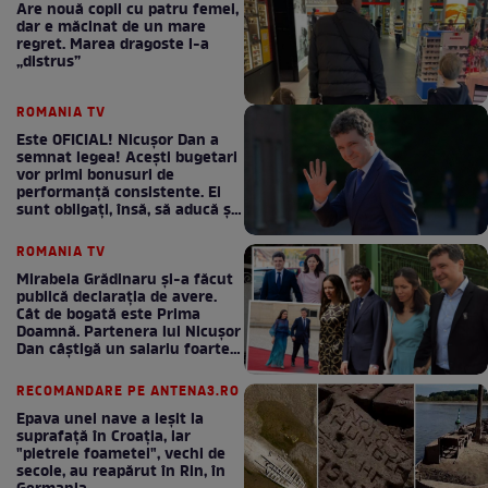
Are nouă copii cu patru femei,
dar e măcinat de un mare
regret. Marea dragoste l-a
„distrus”
ROMANIA TV
Este OFICIAL! Nicușor Dan a
semnat legea! Acești bugetari
vor primi bonusuri de
performanță consistente. Ei
sunt obligați, însă, să aducă și
bani la bugetul de stat
ROMANIA TV
Mirabela Grădinaru și-a făcut
publică declarația de avere.
Cât de bogată este Prima
Doamnă. Partenera lui Nicușor
Dan câștigă un salariu foarte
bun în fiecare lună!
RECOMANDARE PE ANTENA3.RO
Epava unei nave a ieșit la
suprafață în Croația, iar
"pietrele foametei", vechi de
secole, au reapărut în Rin, în