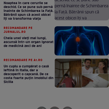
Noaptea în care cerurile se
deschid. Ce se pune sub pernă
înainte de Schimbarea la Față.
Bătrânii spun că acest obicei
îți va transforma viața
RECOMANDARE PE
JURNALUL.RO
Cheia unei vieți mai lungi,
ascunsă într-un organ ignorat
de medicină zeci de ani
RECOMANDARE PE A1.RO
Un cuplu a cumpărat o casă
ieftină în Italia, dar a
descoperit o capcană. De ce
costa foarte puțin imobilul din
Sicilia