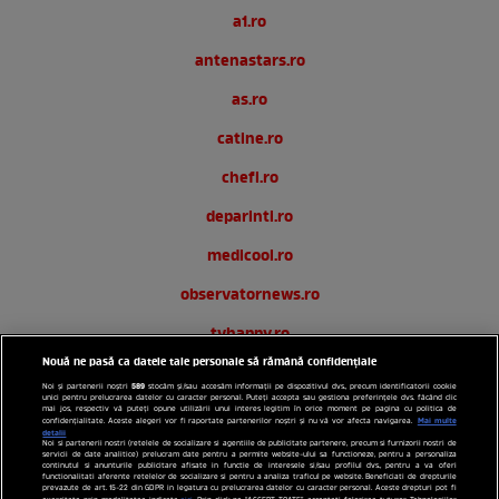
a1.ro
antenastars.ro
as.ro
catine.ro
chefi.ro
deparinti.ro
medicool.ro
observatornews.ro
tvhappy.ro
Nouă ne pasă ca datele tale personale să rămână confidențiale
useit.ro
589
Noi și partenerii noștri
stocăm și/sau accesăm informații pe dispozitivul dvs., precum identificatorii cookie
unici pentru prelucrarea datelor cu caracter personal. Puteți accepta sau gestiona preferințele dvs. făcând clic
zutv.ro
mai jos, respectiv vă puteți opune utilizării unui interes legitim în orice moment pe pagina cu politica de
Mai multe
confidențialitate. Aceste alegeri vor fi raportate partenerilor noștri și nu vă vor afecta navigarea.
detalii
Noi si partenerii nostri (retelele de socializare si agentiile de publicitate partenere, precum si furnizorii nostri de
Trends AntenaPLAY
servicii de date analitice) prelucram date pentru a permite website-ului sa functioneze, pentru a personaliza
continutul si anunturile publicitare afisate in functie de interesele si/sau profilul dvs., pentru a va oferi
functionalitati aferente retelelor de socializare si pentru a analiza traficul pe website. Beneficiati de drepturile
AntenaPLAY
prevazute de art. 15-22 din GDPR in legatura cu prelucrarea datelor cu caracter personal. Aceste drepturi pot fi