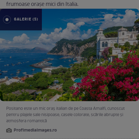
frumoase orașe mici din Italia.
GALERIE (5)
Positano este un mic oraș italian de pe Coasta Amalfi, cunoscut
pentru plajele sale nisipoase, casele colorate, scările abrupte și
atmosfera romantică
Profimediaimages.ro