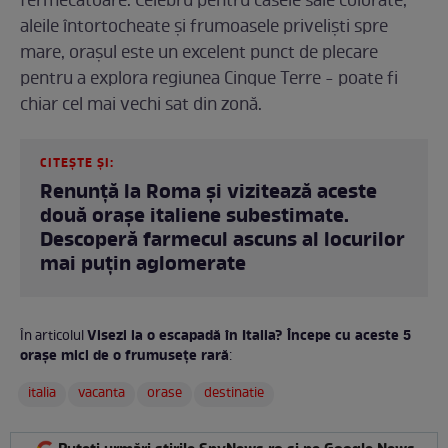
fermecătoare. Celebru pentru casele sale colorate,
aleile întortocheate și frumoasele priveliști spre
mare, orașul este un excelent punct de plecare
pentru a explora regiunea Cinque Terre - poate fi
chiar cel mai vechi sat din zonă.
CITEȘTE ȘI:
Renunță la Roma și vizitează aceste
două orașe italiene subestimate.
Descoperă farmecul ascuns al locurilor
mai puțin aglomerate
Visezi la o escapadă în Italia? Începe cu aceste 5
În articolul
orașe mici de o frumusețe rară
:
italia
vacanta
orase
destinatie