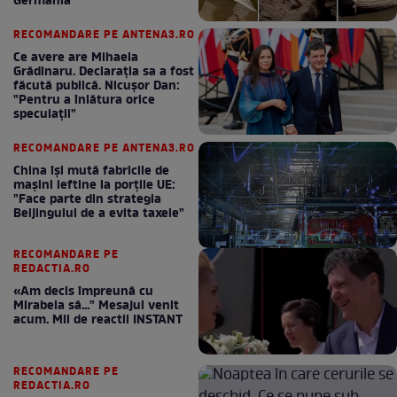
Germania
RECOMANDARE PE ANTENA3.RO
Ce avere are Mihaela
Grădinaru. Declarația sa a fost
făcută publică. Nicușor Dan:
"Pentru a înlătura orice
speculații"
RECOMANDARE PE ANTENA3.RO
China își mută fabricile de
mașini ieftine la porțile UE:
"Face parte din strategia
Beijingului de a evita taxele"
RECOMANDARE PE
REDACTIA.RO
«Am decis împreună cu
Mirabela să..." Mesajul venit
acum. Mii de reactii INSTANT
RECOMANDARE PE
REDACTIA.RO