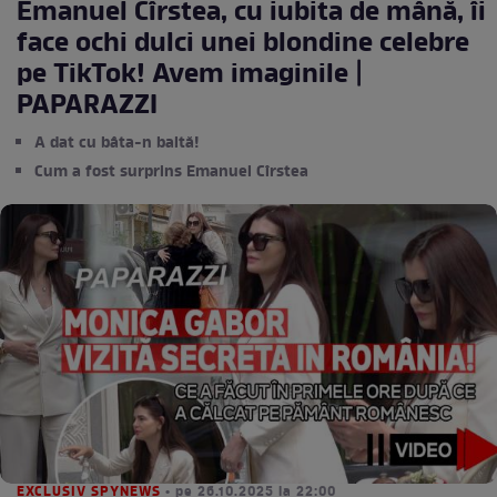
Emanuel Cîrstea, cu iubita de mână, îi
face ochi dulci unei blondine celebre
pe TikTok! Avem imaginile |
PAPARAZZI
A dat cu bâta-n baltă!
Cum a fost surprins Emanuel Cîrstea
EXCLUSIV SPYNEWS
• pe 26.10.2025 la 22:00