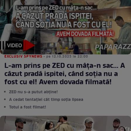
EXCLUSIV SPYNEWS
• pe 12.10.2025 la 22:00
L-am prins pe ZED cu mâţa-n sac... A
căzut pradă ispitei, când soţia nu a
fost cu el! Avem dovada filmată!
ZED nu s-a putut abține!
A cedat tentației cât timp soția lipsea
Totul a fost filmat!