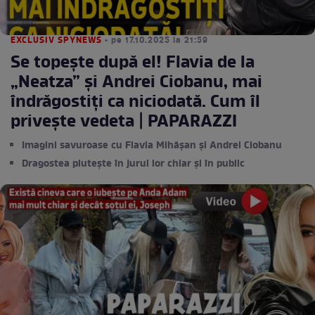
EXCLUSIV SPYNEWS
• pe 17.10.2025 la 21:59
Se topește după el! Flavia de la
„Neatza” și Andrei Ciobanu, mai
îndrăgostiți ca niciodată. Cum îl
privește vedeta | PAPARAZZI
Imagini savuroase cu Flavia Mihășan și Andrei Ciobanu
Dragostea plutește în jurul lor chiar și în public