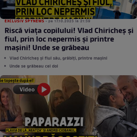
EXCLUSIV SPYNEWS
• pe 17.10.2025 la 21:59
Riscă viaţa copilului! Vlad Chiricheş şi
fiul, prin loc nepermis şi printre
maşini! Unde se grăbeau
Vlad Chiricheș și fiul său, grăbiți, printre mașini
Unde se grăbeau cei doi