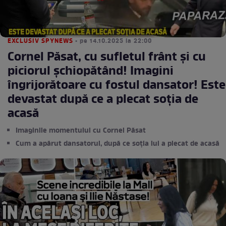
EXCLUSIV SPYNEWS
• pe 14.10.2025 la 22:00
Cornel Păsat, cu sufletul frânt şi cu
piciorul şchiopătând! Imagini
îngrijorătoare cu fostul dansator! Este
devastat după ce a plecat soţia de
acasă
Imaginile momentului cu Cornel Păsat
Cum a apărut dansatorul, după ce soția lui a plecat de acasă