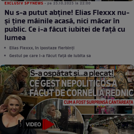
EXCLUSIV SPYNEWS
• pe 25.10.2025 la 22:00
Nu s-a putut abține! Elias Flexxx nu-
și ține mâinile acasă, nici măcar în
public. Ce i-a făcut iubitei de față cu
lumea
Elias Flexxx, în ipostaze fierbinți
Gestul pe care l-a făcut față de iubita sa