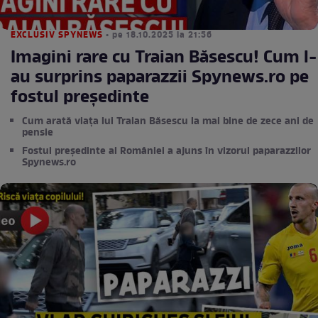
EXCLUSIV SPYNEWS
• pe 18.10.2025 la 21:56
Imagini rare cu Traian Băsescu! Cum l-
au surprins paparazzii Spynews.ro pe
fostul preşedinte
Cum arată viața lui Traian Băsescu la mai bine de zece ani de
pensie
Fostul președinte al României a ajuns în vizorul paparazzilor
Spynews.ro