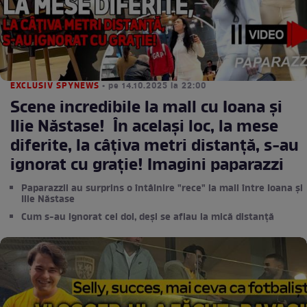
EXCLUSIV SPYNEWS
• pe 14.10.2025 la 22:00
Scene incredibile la mall cu Ioana şi
Ilie Năstase! În acelaşi loc, la mese
diferite, la câţiva metri distanţă, s-au
ignorat cu graţie! Imagini paparazzi
Paparazzii au surprins o întâlnire "rece" la mall între Ioana și
Ilie Năstase
Cum s-au ignorat cei doi, deși se aflau la mică distanță