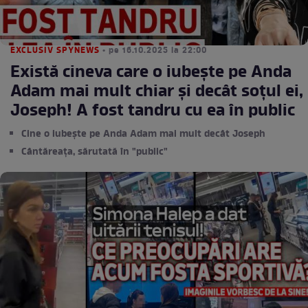
EXCLUSIV SPYNEWS
• pe 16.10.2025 la 22:00
Există cineva care o iubește pe Anda
Adam mai mult chiar și decât soțul ei,
Joseph! A fost tandru cu ea în public
Cine o iubește pe Anda Adam mai mult decât Joseph
Cântăreața, sărutată în "public"