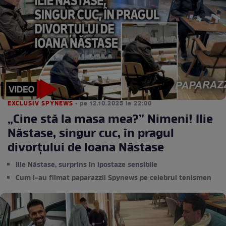
EXCLUSIV SPYNEWS
• pe 12.10.2025 la 22:00
„Cine stă la masa mea?” Nimeni! Ilie
Năstase, singur cuc, în pragul
divorțului de Ioana Năstase
Ilie Năstase, surprins în ipostaze sensibile
Cum l-au filmat paparazzii Spynews pe celebrul tenismen