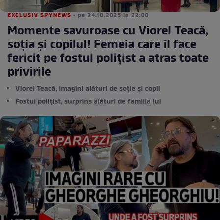
EXCLUSIV SPYNEWS
• pe 24.10.2025 la 22:00
Momente savuroase cu Viorel Teacă,
soţia şi copilul! Femeia care îl face
fericit pe fostul poliţist a atras toate
privirile
Viorel Teacă, imagini alături de soție și copil
Fostul polițist, surprins alături de familia lui