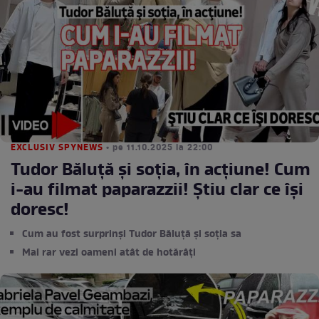
EXCLUSIV SPYNEWS
• pe 11.10.2025 la 22:00
Tudor Băluţă şi soţia, în acţiune! Cum
i-au filmat paparazzii! Ştiu clar ce îşi
doresc!
Cum au fost surprinși Tudor Băluţă și soția sa
Mai rar vezi oameni atât de hotărâți