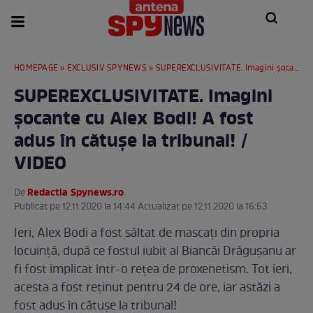
HOMEPAGE
»
EXCLUSIV SPYNEWS
» SUPEREXCLUSIVITATE. Imagini șocante cu Alex Bodi! A fost adus în cătușe la tribunal! / VIDEO
SUPEREXCLUSIVITATE. Imagini
șocante cu Alex Bodi! A fost
adus în cătușe la tribunal! /
VIDEO
Redactia Spynews.ro
De
.
Publicat pe 12.11.2020 la 14:44 Actualizat pe 12.11.2020 la 16:53
Ieri, Alex Bodi a fost săltat de mascați din propria
locuință, după ce fostul iubit al Biancăi Drăgușanu ar
fi fost implicat într-o rețea de proxenetism. Tot ieri,
acesta a fost reținut pentru 24 de ore, iar astăzi a
fost adus în cătușe la tribunal!