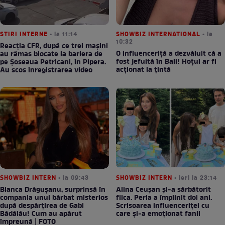
STIRI INTERNE
• la 11:14
SHOWBIZ INTERNATIONAL
• la
10:32
Reacția CFR, după ce trei mașini
O influenceriță a dezvăluit că a
au rămas blocate la bariera de
fost jefuită în Bali! Hoțul ar fi
pe Șoseaua Petricani, în Pipera.
acționat la țintă
Au scos înregistrarea video
SHOWBIZ INTERN
• la 09:43
SHOWBIZ INTERN
• ieri la 23:14
Bianca Drăgușanu, surprinsă în
Alina Ceușan și-a sărbătorit
compania unui bărbat misterios
fiica. Perla a împlinit doi ani.
după despărțirea de Gabi
Scrisoarea influenceriței cu
Bădălău! Cum au apărut
care și-a emoționat fanii
împreună | FOTO