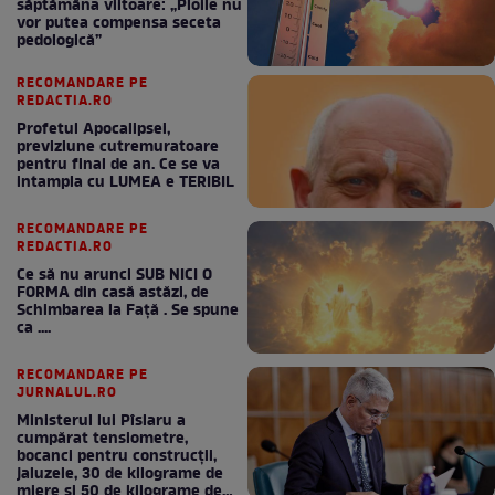
săptămâna viitoare: „Ploile nu
vor putea compensa seceta
pedologică”
RECOMANDARE PE
REDACTIA.RO
Profetul Apocalipsei,
previziune cutremuratoare
pentru final de an. Ce se va
intampla cu LUMEA e TERIBIL
RECOMANDARE PE
REDACTIA.RO
Ce să nu arunci SUB NICI O
FORMA din casă astăzi, de
Schimbarea la Față . Se spune
ca ....
RECOMANDARE PE
JURNALUL.RO
Ministerul lui Pîslaru a
cumpărat tensiometre,
bocanci pentru construcții,
jaluzele, 30 de kilograme de
miere și 50 de kilograme de