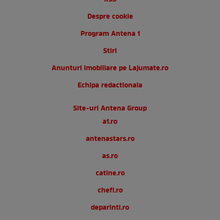
Despre cookie
Program Antena 1
Stiri
Anunturi imobiliare pe Lajumate.ro
Echipa redactionala
Site-uri Antena Group
a1.ro
antenastars.ro
as.ro
catine.ro
chefi.ro
deparinti.ro