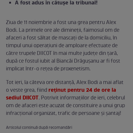
A fost adus în cătușe la tribunal!
Ziua de 11 noiembrie a fost una grea pentru Alex
Bodi. La primele ore ale dimineții, faimosul om de
afaceri a fost săltat de mascați de la domiciliu, în
timpul unui operațiuni de amploare efectuate de
către trupele DIICOT în mai multe județe din țară,
după ce fostul iubit al Biancăi Drăgușanu ar fi fost
implicat într-o rețea de proxenetism.
Tot ieri, la câteva ore distanță, Alex Bodi a mai aflat
reținut pentru 24 de ore la
o veste grea, fiind
sediul DIICOT
. Potrivit informațiilor de ieri, celebrul
om de afaceri este acuzat de constituire a unui grup
infracțional organizat, trafic de persoane și șantaj!
Articolul continuă după recomandări