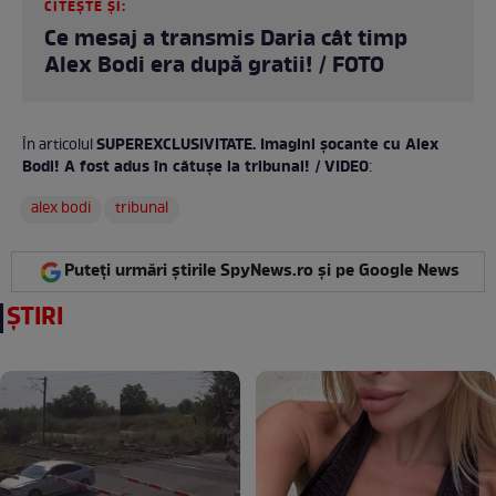
CITEȘTE ȘI:
Ce mesaj a transmis Daria cât timp
Alex Bodi era după gratii! / FOTO
SUPEREXCLUSIVITATE. Imagini șocante cu Alex
În articolul
Bodi! A fost adus în cătușe la tribunal! / VIDEO
:
alex bodi
tribunal
Puteți urmări știrile SpyNews.ro și pe Google News
ȘTIRI