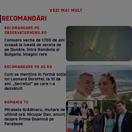
VEZI MAI MULT
RECOMANDĂRI
RECOMANDARE PE
OBSERVATORNEWS.RO
Comoara veche de 1.700 de ani
scoasă la iveală de seceta de
pe Dunăre, între România şi
Bulgaria. Imagini rare
RECOMANDARE PE AS.RO
Cum se menţine în formă soţia
lui Leonard Doroftei, la 51 de
ani. „Secretul” pe care l-a
dezvăluit
ROMANIA TV
Mirabela Grădinaru, mutare de
ultimă oră. Nicuşor Dan, anunţ
despre Prima Doamnă pe
Facebook