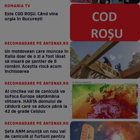
ROMANIA TV
Este COD ROŞU. Când vine
urgia în Bucureşti
RECOMANDARE PE ANTENA3.RO
Un moldovean care muncea în
Italia doar de o zi a fost lăsat
să moară pe şantier de 6
români. Aceștia riscă acum
închisoarea
RECOMANDARE PE ANTENA3.RO
Al cincilea val de caniculă va
sufoca Europa săptămâna
viitoare. HARTA domului de
căldură care va aduce până la
42 de grade Celsius
RECOMANDARE PE ANTENA3.RO
Șefa ANM anunță un nou val
de caniculă și furtuni pentru