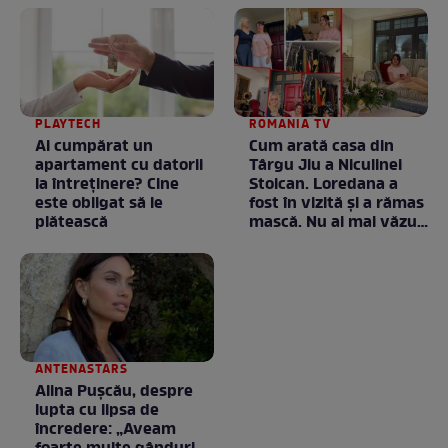
PLAYTECH
ROMANIA TV
Ai cumpărat un
Cum arată casa din
apartament cu datorii
Târgu Jiu a Niculinei
la întreținere? Cine
Stoican. Loredana a
este obligat să le
fost în vizită și a rămas
plătească
mască. Nu ai mai văzut
la nimeni așa ceva:
Fără cuvinte / VIDEO
ANTENASTARS
Alina Pușcău, despre
lupta cu lipsa de
încredere: „Aveam