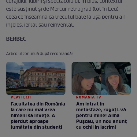
curajului, iubirii și spectacolului. În plus, contextul
este susținut și de Mercur retrograd (tot în Leu),
ceea ce înseamnă că trecutul bate la ușă pentru a fi
înțeles, iertat sau reinventat.
BERBEC
Articolul continuă după recomandări
PLAYTECH
ROMANIA TV
Facultatea din România
Am intrat în
la care nu mai vrea
metastaze, rugaţi-vă
nimeni să înveţe. A
pentru mine! Alina
pierdut aproape
Puşcău, un nou anunţ
jumătate din studenţi
cu ochii în lacrimi