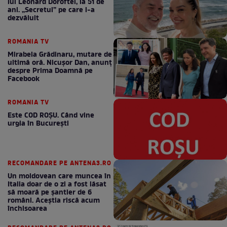
lui Leonard Doroftei, la 51 de
ani. „Secretul” pe care l-a
dezvăluit
ROMANIA TV
Mirabela Grădinaru, mutare de
ultimă oră. Nicuşor Dan, anunţ
despre Prima Doamnă pe
Facebook
ROMANIA TV
Este COD ROŞU. Când vine
urgia în Bucureşti
RECOMANDARE PE ANTENA3.RO
Un moldovean care muncea în
Italia doar de o zi a fost lăsat
să moară pe şantier de 6
români. Aceștia riscă acum
închisoarea