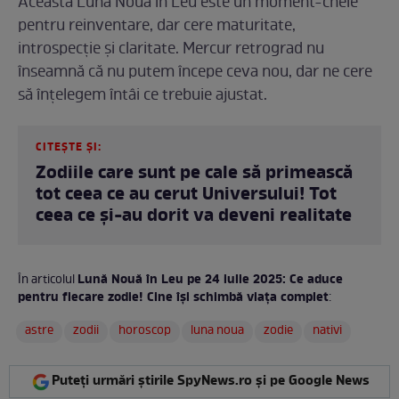
Această Lună Nouă în Leu este un moment-cheie
pentru reinventare, dar cere maturitate,
introspecție și claritate. Mercur retrograd nu
înseamnă că nu putem începe ceva nou, dar ne cere
să înțelegem întâi ce trebuie ajustat.
CITEȘTE ȘI:
Zodiile care sunt pe cale să primească
tot ceea ce au cerut Universului! Tot
ceea ce și-au dorit va deveni realitate
Lună Nouă în Leu pe 24 iulie 2025: Ce aduce
În articolul
pentru fiecare zodie! Cine își schimbă viața complet
:
astre
zodii
horoscop
luna noua
zodie
nativi
Puteți urmări știrile SpyNews.ro și pe Google News