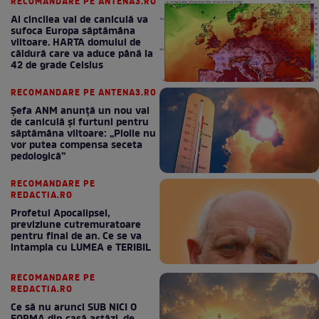
RECOMANDARE PE ANTENA3.RO
Al cincilea val de caniculă va
sufoca Europa săptămâna
viitoare. HARTA domului de
căldură care va aduce până la
42 de grade Celsius
RECOMANDARE PE ANTENA3.RO
Șefa ANM anunță un nou val
de caniculă și furtuni pentru
săptămâna viitoare: „Ploile nu
vor putea compensa seceta
pedologică”
RECOMANDARE PE
REDACTIA.RO
Profetul Apocalipsei,
previziune cutremuratoare
pentru final de an. Ce se va
intampla cu LUMEA e TERIBIL
RECOMANDARE PE
REDACTIA.RO
Ce să nu arunci SUB NICI O