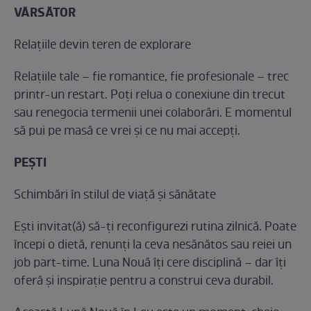
VĂRSĂTOR
Relațiile devin teren de explorare
Relațiile tale – fie romantice, fie profesionale – trec
printr-un restart. Poți relua o conexiune din trecut
sau renegocia termenii unei colaborări. E momentul
să pui pe masă ce vrei și ce nu mai accepți.
PEȘTI
Schimbări în stilul de viață și sănătate
Ești invitat(ă) să-ți reconfigurezi rutina zilnică. Poate
începi o dietă, renunți la ceva nesănătos sau reiei un
job part-time. Luna Nouă îți cere disciplină – dar îți
oferă și inspirație pentru a construi ceva durabil.