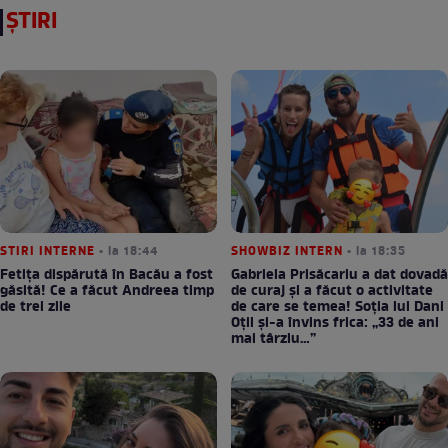
ȘTIRI
STIRI INTERNE
• la 18:44
SHOWBIZ INTERN
• la 18:35
Fetița dispărută în Bacău a fost
Gabriela Prisăcariu a dat dovadă
găsită! Ce a făcut Andreea timp
de curaj și a făcut o activitate
de trei zile
de care se temea! Soția lui Dani
Oțil și-a învins frica: „33 de ani
mai târziu…”