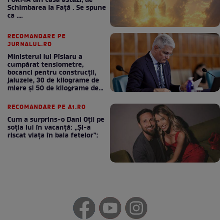
FORMA din casă astăzi, de
Schimbarea la Față . Se spune
ca ....
RECOMANDARE PE
JURNALUL.RO
Ministerul lui Pîslaru a
cumpărat tensiometre,
bocanci pentru construcții,
jaluzele, 30 de kilograme de
miere și 50 de kilograme de
cafea
RECOMANDARE PE A1.RO
Cum a surprins-o Dani Oțil pe
soția lui în vacanță: „Și-a
riscat viața în baia fetelor”: