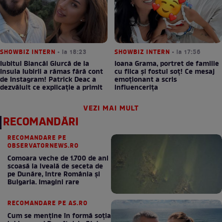
SHOWBIZ INTERN
• la 18:23
SHOWBIZ INTERN
• la 17:56
Iubitul Biancăi Giurcă de la
Ioana Grama, portret de familie
Insula Iubirii a rămas fără cont
cu fiica și fostul soț! Ce mesaj
de Instagram! Patrick Deac a
emoționant a scris
dezvăluit ce explicație a primit
influencerița
VEZI MAI MULT
RECOMANDĂRI
RECOMANDARE PE
OBSERVATORNEWS.RO
Comoara veche de 1.700 de ani
scoasă la iveală de seceta de
pe Dunăre, între România şi
Bulgaria. Imagini rare
RECOMANDARE PE AS.RO
Cum se menţine în formă soţia