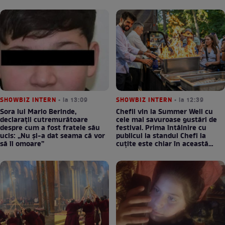
SHOWBIZ INTERN
• la 13:09
SHOWBIZ INTERN
• la 12:39
Sora lui Mario Berinde,
Chefii vin la Summer Well cu
declarații cutremurătoare
cele mai savuroase gustări de
despre cum a fost fratele său
festival. Prima întâlnire cu
ucis: „Nu și-a dat seama că vor
publicul la standul Chefi la
să îl omoare”
cuțite este chiar în această
seară!