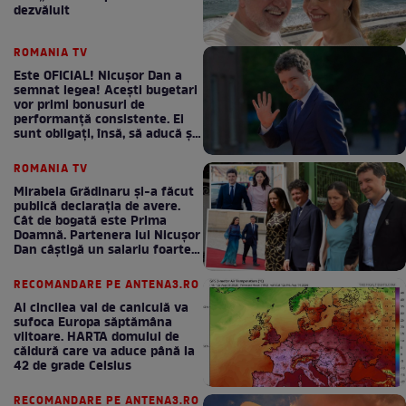
dezvăluit
ROMANIA TV
Este OFICIAL! Nicușor Dan a
semnat legea! Acești bugetari
vor primi bonusuri de
performanță consistente. Ei
sunt obligați, însă, să aducă și
bani la bugetul de stat
ROMANIA TV
Mirabela Grădinaru și-a făcut
publică declarația de avere.
Cât de bogată este Prima
Doamnă. Partenera lui Nicușor
Dan câștigă un salariu foarte
bun în fiecare lună!
RECOMANDARE PE ANTENA3.RO
Al cincilea val de caniculă va
sufoca Europa săptămâna
viitoare. HARTA domului de
căldură care va aduce până la
42 de grade Celsius
RECOMANDARE PE ANTENA3.RO