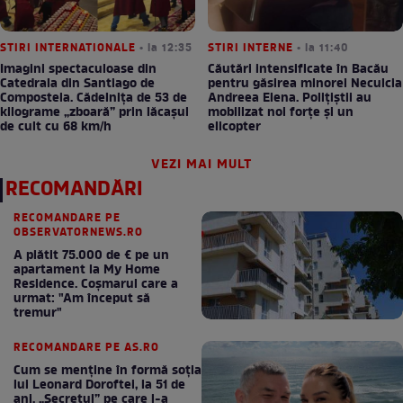
STIRI INTERNATIONALE
• la 12:35
STIRI INTERNE
• la 11:40
Imagini spectaculoase din
Căutări intensificate în Bacău
Catedrala din Santiago de
pentru găsirea minorei Neculcia
Compostela. Cădelnița de 53 de
Andreea Elena. Polițiștii au
kilograme „zboară” prin lăcașul
mobilizat noi forțe și un
de cult cu 68 km/h
elicopter
VEZI MAI MULT
RECOMANDĂRI
RECOMANDARE PE
OBSERVATORNEWS.RO
A plătit 75.000 de € pe un
apartament la My Home
Residence. Coşmarul care a
urmat: "Am început să
tremur"
RECOMANDARE PE AS.RO
Cum se menţine în formă soţia
lui Leonard Doroftei, la 51 de
ani. „Secretul” pe care l-a