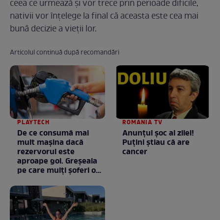
ceea ce urmează și vor trece prin perioade dificile,
nativii vor înțelege la final că aceasta este cea mai
bună decizie a vieții lor.
Articolul continuă după recomandări
PLAYTECH
ROMANIA TV
De ce consumă mai
Anunţul şoc al zilei!
mult mașina dacă
Puţini ştiau că are
rezervorul este
cancer
aproape gol. Greșeala
pe care mulți șoferi o
fac fără să știe