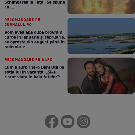
Schimbarea la Față . Se spune
ca ....
RECOMANDARE PE
JURNALUL.RO
Vom avea apă după program:
curge în ianuarie și februarie,
se oprește din august până în
noiembrie
RECOMANDARE PE A1.RO
Cum a surprins-o Dani Oțil pe
soția lui în vacanță: „Și-a
riscat viața în baia fetelor”: