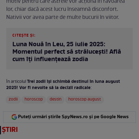
motiv pentru care astrele vor acționa în favoarea
lor, chiar dacă acest lucru înseamnă disconfort.
Nativii vor avea parte de multe bucurii în viitor.
CITEȘTE ȘI:
Luna Nouă în Leu, 25 iulie 2025:
Momentul perfect să strălucești! Află
cum îți influențează zodia
Trei zodii își schimbă destinul în luna august
În articolul
2025! Vor fi nevoite să ia decizii radicale
:
zodii
horoscop
destin
horoscop august
Puteți urmări știrile SpyNews.ro și pe Google News
ȘTIRI