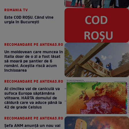
ROMANIA TV
Este COD ROŞU. Când vine
urgia în Bucureşti
RECOMANDARE PE ANTENA3.RO
Un moldovean care muncea în
Italia doar de o zi a fost lăsat
să moară pe şantier de 6
români. Aceștia riscă acum
închisoarea
RECOMANDARE PE ANTENA3.RO
Al cincilea val de caniculă va
sufoca Europa săptămâna
viitoare. HARTA domului de
căldură care va aduce până la
42 de grade Celsius
RECOMANDARE PE ANTENA3.RO
Șefa ANM anunță un nou val