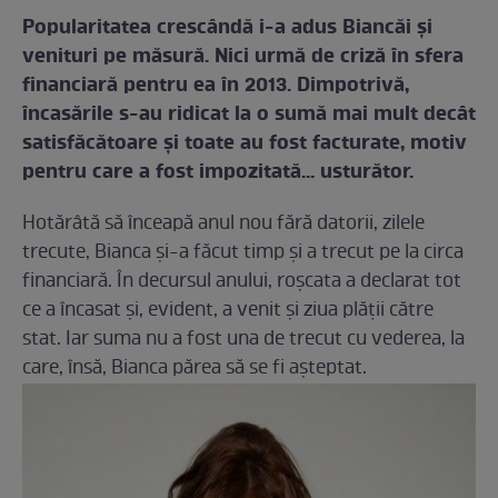
Popularitatea crescândă i-a adus Biancăi şi
venituri pe măsură. Nici urmă de criză în sfera
financiară pentru ea în 2013. Dimpotrivă,
încasările s-au ridicat la o sumă mai mult decât
satisfăcătoare şi toate au fost facturate, motiv
pentru care a fost impozitată... usturător.
Hotărâtă să înceapă anul nou fără datorii, zilele
trecute, Bianca şi-a făcut timp şi a trecut pe la circa
financiară. În decursul anului, roşcata a declarat tot
ce a încasat şi, evident, a venit şi ziua plăţii către
stat. Iar suma nu a fost una de trecut cu vederea, la
care, însă, Bianca părea să se fi aşteptat.