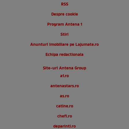
RSS
Despre cookie
Program Antena 1
Stiri
Anunturi imobiliare pe Lajumate.ro
Echipa redactionala
Site-uri Antena Group
a1.ro
antenastars.ro
as.ro
catine.ro
chefi.ro
deparinti.ro