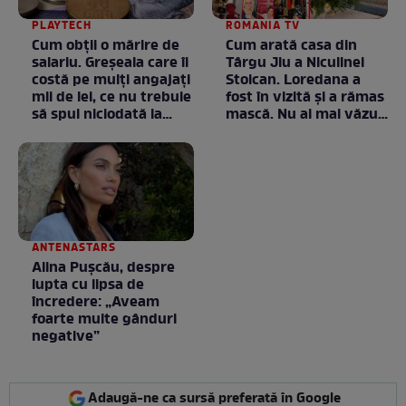
PLAYTECH
ROMANIA TV
Cum obții o mărire de
Cum arată casa din
salariu. Greșeala care îi
Târgu Jiu a Niculinei
costă pe mulți angajați
Stoican. Loredana a
mii de lei, ce nu trebuie
fost în vizită și a rămas
să spui niciodată la
mască. Nu ai mai văzut
negociere
la nimeni așa ceva:
Fără cuvinte / VIDEO
ANTENASTARS
Alina Pușcău, despre
lupta cu lipsa de
încredere: „Aveam
foarte multe gânduri
negative”
Adaugă-ne ca sursă preferată în Google