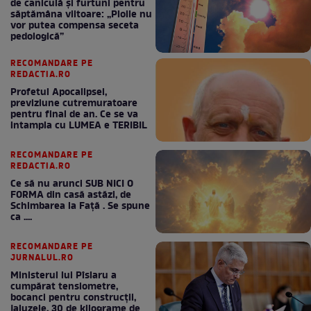
de caniculă și furtuni pentru
săptămâna viitoare: „Ploile nu
vor putea compensa seceta
pedologică”
RECOMANDARE PE
REDACTIA.RO
Profetul Apocalipsei,
previziune cutremuratoare
pentru final de an. Ce se va
intampla cu LUMEA e TERIBIL
RECOMANDARE PE
REDACTIA.RO
Ce să nu arunci SUB NICI O
FORMA din casă astăzi, de
Schimbarea la Față . Se spune
ca ....
RECOMANDARE PE
JURNALUL.RO
Ministerul lui Pîslaru a
cumpărat tensiometre,
bocanci pentru construcții,
jaluzele, 30 de kilograme de