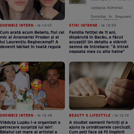
SHOWBIZ INTERN
• la 14:10
STIRI INTERNE
• la 13:30
Cum arată acum Bebeto, fiul cel
Familia fetiței de 11 ani,
mic al Anamariei Prodan și al
dispărută în Bacău, a făcut
lui Laurențiu Reghecampf! A
acuzații! Un detaliu a stârnit
devenit bărbat în toată regula
semne de întrebare: ”A intrat
nepoata mea cu alte haine”
SHOWBIZ INTERN
• la 12:49
BEAUTY & LIFESTYLE
• la 12:10
Vlăduța Lupău i-a organizat o
A studiat oamenii fericiți și a
petrecere surpriză lui Iair!
ajuns la următoarele concluzii.
Băiatul cel mare al artistei a
Cum poți face să fii împlinit