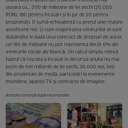
după plata impozitelor, a părăsit instituţia mai
uşoara cu... 200 de milioane de lei vechi (20.000
RON), 180 pentru încasări şi în jur de 20 pentru
proprietăţi. O sumă echivalentă cu preţul unei maşini
autohtone noi. Şi cum majoritatea veniturilor ei sunt
dobândite în baza unui contract de drepturi de autor,
cei 180 de milioane nu pot reprezenta decât 6% din
veniturile totale ale Biancăi. Un calcul simplu relevă
faptul că roşcata a încasat în decursul anului nu mai
puţin de trei miliarde de lei vechi, 30.000 noi, toţi
din prezentări de modă, participări la evenimente
mondene, apariţii TV şi contracte de imagine.
Articolul continuă după recomandări