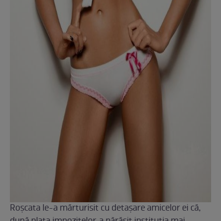
Roşcata le-a mărturisit cu detaşare amicelor ei că,