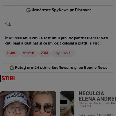
Urmărește SpyNews pe Discover
S.I.
Anul 2013 a fost unul prolific pentru Bianca! Vezi
În articolul
câţi bani a câştigat şi ce impozit colosal a plătit la Fisc!
:
bianca
venituri
2013
spynews.ro
Puteți urmări știrile SpyNews.ro și pe Google News
ȘTIRI