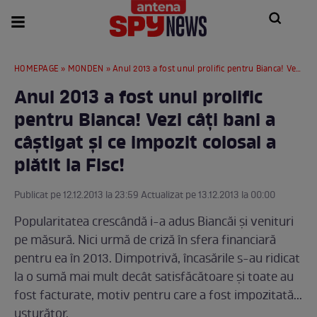
HOMEPAGE
»
MONDEN
» Anul 2013 a fost unul prolific pentru Bianca! Vezi câţi bani a câştigat şi ce impozit colosal a plătit la Fisc!
Anul 2013 a fost unul prolific
pentru Bianca! Vezi câţi bani a
câştigat şi ce impozit colosal a
plătit la Fisc!
Publicat pe 12.12.2013 la 23:59 Actualizat pe 13.12.2013 la 00:00
Popularitatea crescândă i-a adus Biancăi şi venituri
pe măsură. Nici urmă de criză în sfera financiară
pentru ea în 2013. Dimpotrivă, încasările s-au ridicat
la o sumă mai mult decât satisfăcătoare şi toate au
fost facturate, motiv pentru care a fost impozitată...
usturător.