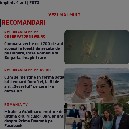
împlinit 4 ani | FOTO
VEZI MAI MULT
RECOMANDĂRI
RECOMANDARE PE
OBSERVATORNEWS.RO
Comoara veche de 1.700 de ani
scoasă la iveală de seceta de
pe Dunăre, între România şi
Bulgaria. Imagini rare
RECOMANDARE PE AS.RO
Cum se menţine în formă soţia
lui Leonard Doroftei, la 51 de
ani. „Secretul” pe care l-a
dezvăluit
ROMANIA TV
Mirabela Grădinaru, mutare de
ultimă oră. Nicuşor Dan, anunţ
despre Prima Doamnă pe
Facebook