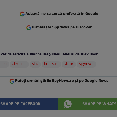
Adaugă-ne ca sursă preferată în Google
Urmărește SpyNews pe Discover
 cât de fericită e Bianca Draguşanu alături de Alex Bodi
:
sanu
alex bodi
slav
botezatu
victor
spynews
Puteți urmări știrile SpyNews.ro și pe Google News
SHARE PE FACEBOOK
SHARE PE WHATS