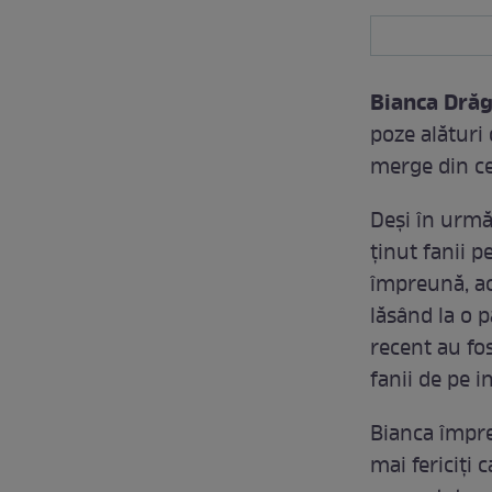
Bianca Dră
poze alături 
merge din ce
Deşi în urm
ţinut fanii p
împreună, acu
lăsând la o p
recent au fos
fanii de pe 
Bianca împre
mai fericiţi 