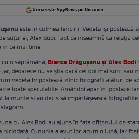
Urmărește SpyNews pe Discover
guşanu
este în culmea fericirii. Vedeta îşi postează z
de soţul ei, Alex Bodi, fapt ce înseamnă că relaţia ce
 în ce mai bine.
Bianca Drăguşanu şi Alex Bodi
ă cu o săptămână,
e jar, deoarece nu se ştia dacă cei doi mai sunt sau 
m vedeta tv postează zilnic fotografii alături de soţ
arte toate speculaţiile. Amândoi apar în ipostaze tan
t la munte şi au decis să împărtăşească fotografiile 
instagram.
una cu Alex Bodi au ajuns în faţa ofiţerului de stare
ca niciodată. Cununia a avut loc acum o lună, iar fos