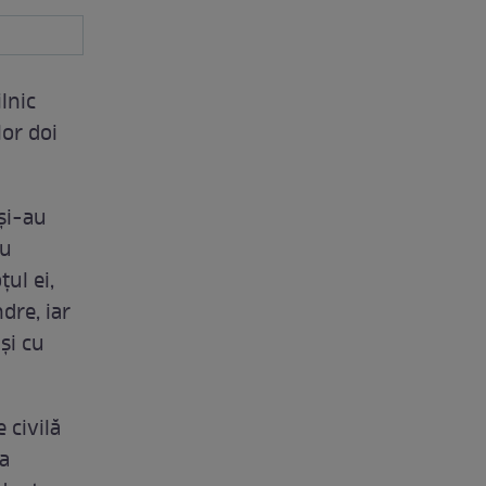
ilnic
lor doi
şi-au
nu
ul ei,
dre, iar
şi cu
 civilă
ta