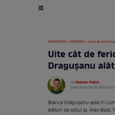
HOMEPAGE
»
MONDEN
» Uite cât de feri
Uite cât de feri
Draguşanu alăt
Razvan Paltin
De
.
Publicat pe 09.09.2019 la 20:
Bianca Drăguşanu este în culme
alături de soţul ei, Alex Bodi,