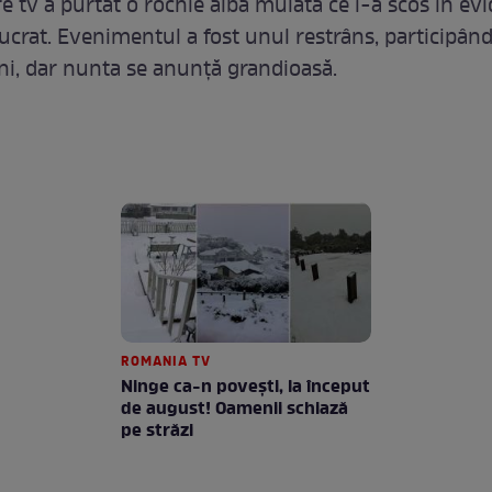
e tv a purtat o rochie albă mulata ce i-a scos în ev
lucrat. Evenimentul a fost unul restrâns, participân
eni, dar nunta se anunţă grandioasă.
ROMANIA TV
Ninge ca-n povești, la început
de august! Oamenii schiază
pe străzi