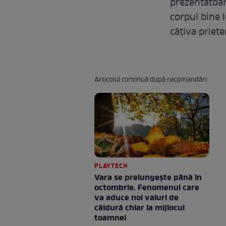
prezentatoar
corpul bine 
câţiva priet
Articolul continuă după recomandări
PLAYTECH
Vara se prelungeşte până în
octombrie. Fenomenul care
va aduce noi valuri de
căldură chiar la mijlocul
toamnei