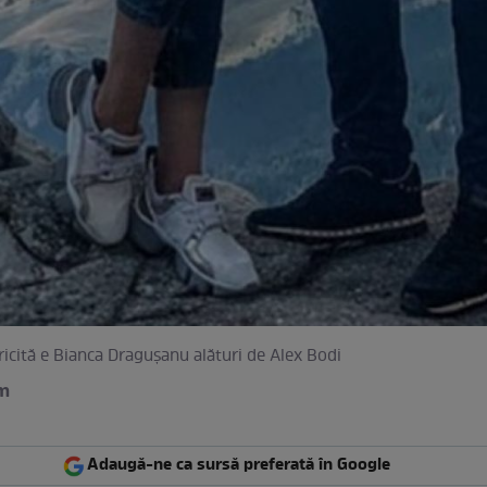
ericită e Bianca Draguşanu alături de Alex Bodi
am
Adaugă-ne ca sursă preferată în Google