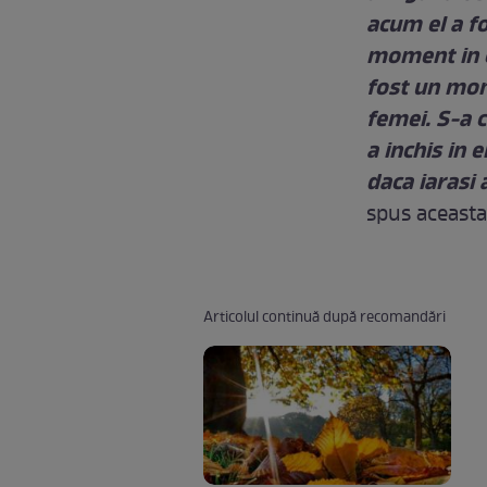
acum el a fo
moment in c
fost un mome
femei. S-a c
a inchis in 
daca iarasi
spus aceasta
Articolul continuă după recomandări