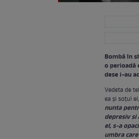
Bombă în sh
o perioadă e
dese i-au a
Vedeta de te
ea şi soţul ei
nunta pentru
depresiv si 
el, s-a opac
umbra care 