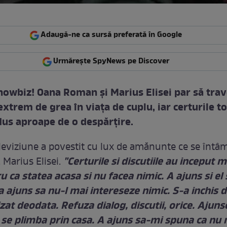
Adaugă-ne ca sursă preferată în Google
Urmărește SpyNews pe Discover
owbiz! Oana Roman şi Marius Elisei par să tra
xtrem de grea în viaţa de cuplu, iar certurile t
dus aproape de o despărţire.
leviziune a povestit cu lux de amănunte ce se întâm
"Certurile si discutiile au inceput 
, Marius Elisei.
 ca statea acasa si nu facea nimic. A ajuns si el 
a ajuns sa nu-l mai intereseze nimic. S-a inchis d
izat deodata. Refuza dialog, discutii, orice. Ajuns
se plimba prin casa. A ajuns sa-mi spuna ca nu 