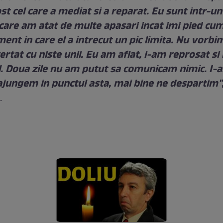
st cel care a mediat si a reparat. Eu sunt intr-un
are am atat de multe apasari incat imi pied cum
nt in care el a intrecut un pic limita. Nu vorbi
ertat cu niste unii. Eu am aflat, i-am reprosat si 
el. Doua zile nu am putut sa comunicam nimic. I-a
 ajungem in punctul asta, mai bine ne despartim"
.