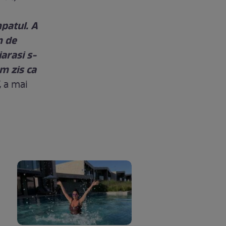
patul. A
m de
iarasi s-
m zis ca
,
a mai