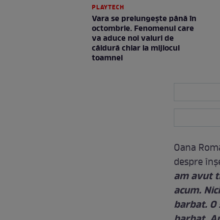
PLAYTECH
Vara se prelungeşte până în
octombrie. Fenomenul care
va aduce noi valuri de
căldură chiar la mijlocul
toamnei
Oana Roman
despre înşe
am avut tr
acum. Nic
barbat. O 
barbat. Am