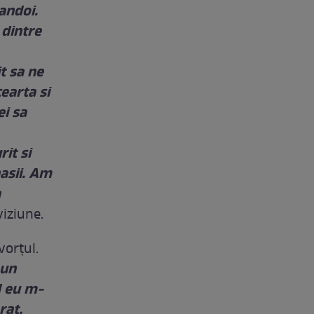
andoi.
 dintre
t sa ne
earta si
ei sa
it si
nasii. Am
a
iziune.
vorţul.
 un
d eu m-
rat,