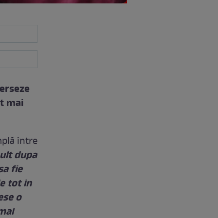
verseze
ot mai
plă între
mult dupa
sa fie
e tot in
ese o
mai