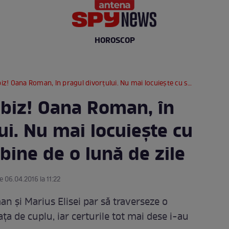
HOROSCOP
oman, în pragul divorţului. Nu mai locuieşte cu soţul ei de mai bine de o lună de zile
biz! Oana Roman, în
ui. Nu mai locuieşte cu
 bine de o lună de zile
e 06.04.2016 la 11:22
 şi Marius Elisei par să traverseze o
ţa de cuplu, iar certurile tot mai dese i-au