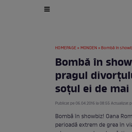
HOMEPAGE
»
MONDEN
» Bombă în showbiz! Oana R
Bombă în show
pragul divorţul
soţul ei de mai
Publicat pe 06.04.2016 la 08:55 Actualizat p
Bombă în showbiz! Oana Roman
perioadă extrem de grea în via