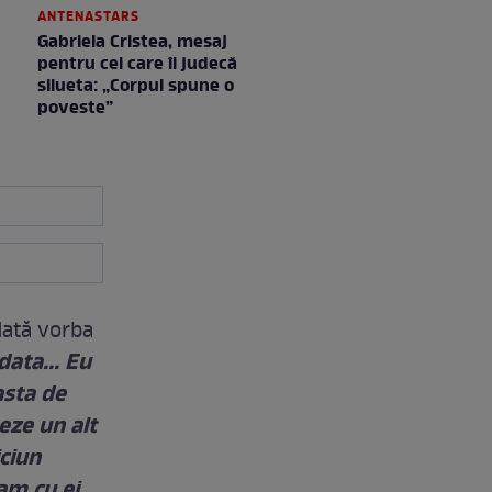
ANTENASTARS
Gabriela Cristea, mesaj
pentru cei care îi judecă
silueta: „Corpul spune o
poveste”
dată vorba
ata... Eu
asta de
eze un alt
ciun
am cu ei.