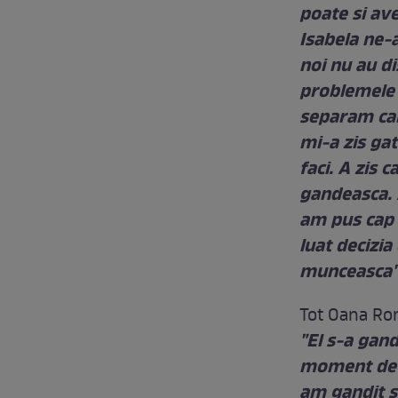
poate si av
Isabela ne-
noi nu au di
problemele 
separam can
mi-a zis gat
faci. A zis 
gandeasca. 
am pus cap l
luat decizia
munceasca
Tot Oana Roma
"El s-a gand
moment de 
am gandit s