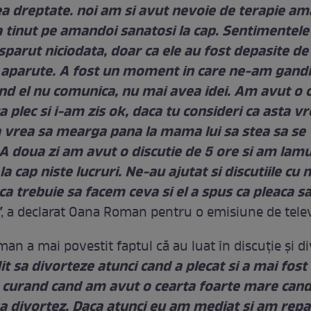
ea dreptate. noi am si avut nevoie de terapie am
a tinut pe amandoi sanatosi la cap. Sentimentele
sparut niciodata, doar ca ele au fost depasite de
aparute. A fost un moment in care ne-am gandi
d el nu comunica, nu mai avea idei. Am avut o c
a plec si i-am zis ok, daca tu consideri ca asta vr
ca vrea sa mearga pana la mama lui sa stea sa se
A doua zi am avut o discutie de 5 ore si am lamur
a cap niste lucruri. Ne-au ajutat si discutiile cu 
 ca trebuie sa facem ceva si el a spus ca pleaca s
"
, a declarat Oana Roman pentru o emisiune de telev
n a mai povestit faptul că au luat în discuţie şi di
it sa divorteze atunci cand a plecat si a mai fost
curand cand am avut o cearta foarte mare can
a divortez. Daca atunci eu am mediat si am repa