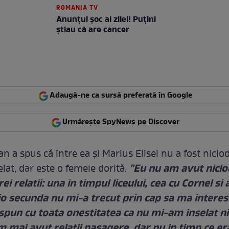
ROMANIA TV
Anunţul şoc al zilei! Puţini
ştiau că are cancer
Adaugă-ne ca sursă preferată în Google
Urmărește SpyNews pe Discover
 a spus că între ea şi Marius Elisei nu a fost nicio
"Eu nu am avut niciod
lat, dar este o femeie dorită.
ei relatii: una in timpul liceului, cea cu Cornel si 
io secunda nu mi-a trecut prin cap sa ma interes
spun cu toata onestitatea ca nu mi-am inselat ni
 mai avut relatii pasagere, dar nu in timp ce er