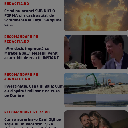
REDACTIA.RO
Ce să nu arunci SUB NICI O
FORMA din casă astăzi, de
Schimbarea la Față . Se spune
ca ....
RECOMANDARE PE
REDACTIA.RO
«Am decis împreună cu
Mirabela să..." Mesajul venit
acum. Mii de reactii INSTANT
RECOMANDARE PE
JURNALUL.RO
Investigație, Canalul Bala: Cum
au dispărut milioane de euro
pe Dunăre
RECOMANDARE PE A1.RO
Cum a surprins-o Dani Oțil pe
soția lui în vacanță: „Și-a