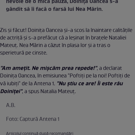
nevoie de o mică pauză, Doiniţa Oancea s-a
gândit să îi facă o farsă lui Nea Mărin.
Zis şi făcut! Doiniţa Oancea şi-a scos la înaintare calităţile
de actriţă şi s-a prefăcut că a leşinat în braţele Nataliei
Mateuţ. Nea Mărin a căzut în plasa lor şi a tras o
sperietură pe cinste.
"Am ameţit. Ne mişcăm prea repede!"
, a declarat
Doiniţa Oancea, în emisiunea "Poftiţi pe la noi! Poftiţi de
"Nu ştiu ce are! Îi este rău
vă iubiţi" de la Antena 1.
Doiniţei"
, a spus Natalia Mateuţ.
A.B.
Foto: Captură Antena 1
Articolul continuă după recomandări