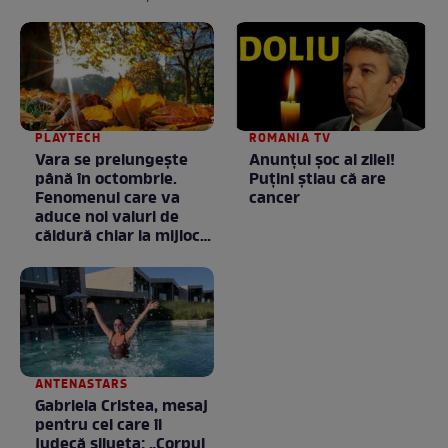
PLAYTECH
ROMANIA TV
Vara se prelungeşte
Anunţul şoc al zilei!
până în octombrie.
Puţini ştiau că are
Fenomenul care va
cancer
aduce noi valuri de
căldură chiar la mijlocul
toamnei
ANTENASTARS
Gabriela Cristea, mesaj
pentru cei care îi
judecă silueta: „Corpul