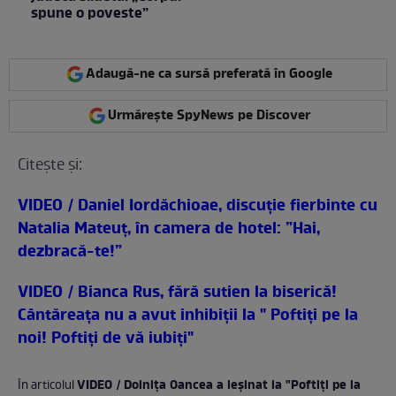
spune o poveste”
Adaugă-ne ca sursă preferată în Google
Urmărește SpyNews pe Discover
Citeşte şi:
VIDEO / Daniel Iordăchioae, discuţie fierbinte cu
Natalia Mateuț, în camera de hotel: ”Hai,
dezbracă-te!”
VIDEO / Bianca Rus, fără sutien la biserică!
Cântăreaţa nu a avut inhibiţii la " Poftiți pe la
noi! Poftiți de vă iubiți"
VIDEO / Doinița Oancea a leşinat la "Poftiţi pe la
În articolul