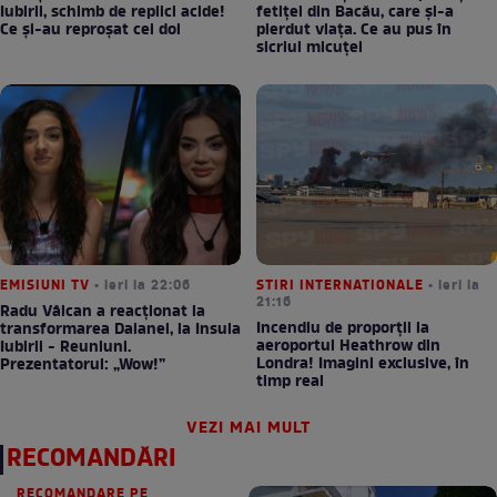
Iubirii, schimb de replici acide!
fetiței din Bacău, care și-a
Ce și-au reproșat cei doi
pierdut viața. Ce au pus în
sicriul micuței
EMISIUNI TV
• ieri la 22:06
STIRI INTERNATIONALE
• ieri la
21:16
Radu Vâlcan a reacționat la
Incendiu de proporții la
transformarea Daianei, la Insula
aeroportul Heathrow din
Iubirii - Reuniuni.
Londra! Imagini exclusive, în
Prezentatorul: „Wow!”
timp real
VEZI MAI MULT
RECOMANDĂRI
RECOMANDARE PE