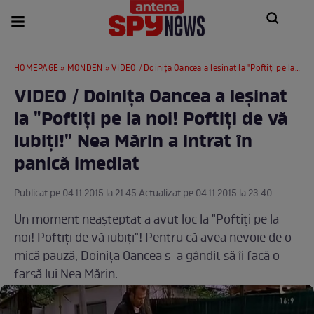
HOMEPAGE
»
MONDEN
» VIDEO / Doinița Oancea a leşinat la "Poftiţi pe la noi! Poftiţi de vă iubiţi!" Nea Mărin a intrat în panică imediat
VIDEO / Doinița Oancea a leşinat
la "Poftiţi pe la noi! Poftiţi de vă
iubiţi!" Nea Mărin a intrat în
panică imediat
Publicat pe 04.11.2015 la 21:45 Actualizat pe 04.11.2015 la 23:40
Un moment neaşteptat a avut loc la "Poftiţi pe la
noi! Poftiţi de vă iubiţi"! Pentru că avea nevoie de o
mică pauză, Doiniţa Oancea s-a gândit să îi facă o
farsă lui Nea Mărin.