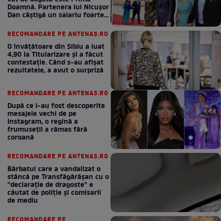
Doamnă. Partenera lui Nicușor
Dan câștigă un salariu foarte
bun în fiecare lună!
RECOMANDARE PE ANTENA3.RO
O învățătoare din Sibiu a luat
4,90 la Titularizare și a făcut
contestație. Când s-au afișat
rezultatele, a avut o surpriză
RECOMANDARE PE ANTENA3.RO
După ce i-au fost descoperite
mesajele vechi de pe
Instagram, o regină a
frumuseții a rămas fără
coroană
RECOMANDARE PE ANTENA3.RO
Bărbatul care a vandalizat o
stâncă pe Transfăgărășan cu o
"declaraţie de dragoste" e
căutat de poliție și comisarii
de mediu
RECOMANDARE PE