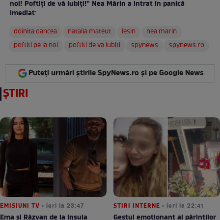
noi! Poftiţi de vă iubiţi!" Nea Mărin a intrat în panică
imediat
:
doinita oancea
natalia mateut
lesin
nea marin
poftiti pe la noi
poftiti de va iubiti
spynews
spynews.ro
Puteți urmări știrile SpyNews.ro și pe Google News
ȘTIRI
EMISIUNI TV
• ieri la 23:47
STIRI INTERNE
• ieri la 22:41
Ema și Răzvan de la Insula
Gestul emoționant al părinților