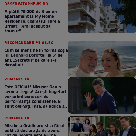
OBSERVATORNEWS.RO
A plătit 75.000 de € pe un
apartament la My Home
Residence. Coşmarul care a
urmat: "Am început să
tremur"
RECOMANDARE PE AS.RO
Cum se menţine în formă soţia
lui Leonard Doroftei, la 51 de
ani. „Secretul” pe care l-a
dezvăluit
ROMANIA TV
Este OFICIAL! Nicușor Dan a
semnat legea! Acești bugetari
vor primi bonusuri de
performanță consistente. Ei
sunt obligați, însă, să aducă și
bani la bugetul de stat
ROMANIA TV
Mirabela Grădinaru și-a făcut
publică declarația de avere.
Cât de bogată este Prima