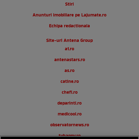
Stiri
Anunturi imobiliare pe Lajumate.ro
Echipa redactionala
Site-uri Antena Group
a1.ro
antenastars.ro
as.ro
catine.ro
chefi.ro
deparinti.ro
medicool.ro
observatornews.ro
tvhappy.ro