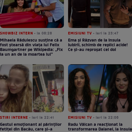
SHOWBIZ INTERN
• la 08:28
EMISIUNI TV
• ieri la 23:47
Mihaela Rădulescu susține că a
Ema și Răzvan de la Insula
fost ștearsă din viața lui Felix
Iubirii, schimb de replici acide!
Baumgartner pe Wikipedia: „Fix
Ce și-au reproșat cei doi
la un an de la moartea lui”
STIRI INTERNE
• ieri la 22:41
EMISIUNI TV
• ieri la 22:06
Gestul emoționant al părinților
Radu Vâlcan a reacționat la
fetiței din Bacău, care și-a
transformarea Daianei, la Insula