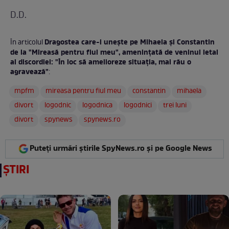
D.D.
Dragostea care-i uneşte pe Mihaela şi Constantin
În articolul
de la "Mireasă pentru fiul meu", amenințată de veninul letal
al discordiei: "În loc să amelioreze situaţia, mai rău o
agravează"
:
mpfm
mireasa pentru fiul meu
constantin
mihaela
divort
logodnic
logodnica
logodnici
trei luni
divort
spynews
spynews.ro
Puteți urmări știrile SpyNews.ro și pe Google News
ȘTIRI