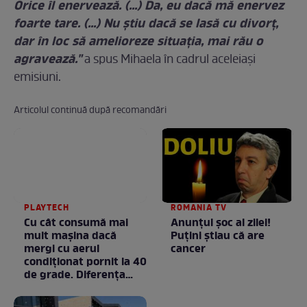
Orice îl enervează. (...) Da, eu dacă mă enervez
foarte tare. (...) Nu ştiu dacă se lasă cu divorţ,
dar în loc să amelioreze situaţia, mai rău o
agravează."
a spus Mihaela în cadrul aceleiaşi
emisiuni.
Articolul continuă după recomandări
PLAYTECH
ROMANIA TV
Cu cât consumă mai
Anunţul şoc al zilei!
mult mașina dacă
Puţini ştiau că are
mergi cu aerul
cancer
condiționat pornit la 40
de grade. Diferența
poate fi mai mare
decât crezi