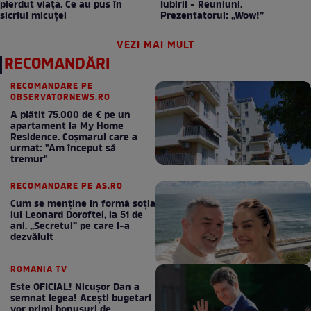
pierdut viața. Ce au pus în
Iubirii - Reuniuni.
sicriul micuței
Prezentatorul: „Wow!”
VEZI MAI MULT
RECOMANDĂRI
RECOMANDARE PE
OBSERVATORNEWS.RO
A plătit 75.000 de € pe un
apartament la My Home
Residence. Coşmarul care a
urmat: "Am început să
tremur"
RECOMANDARE PE AS.RO
Cum se menţine în formă soţia
lui Leonard Doroftei, la 51 de
ani. „Secretul” pe care l-a
dezvăluit
ROMANIA TV
Este OFICIAL! Nicușor Dan a
semnat legea! Acești bugetari
vor primi bonusuri de