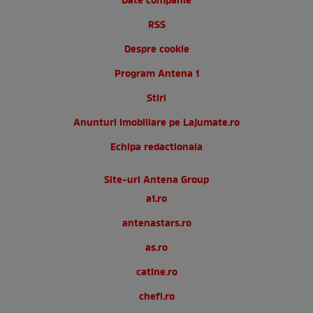
Date companie
RSS
Despre cookie
Program Antena 1
Stiri
Anunturi imobiliare pe Lajumate.ro
Echipa redactionala
Site-uri Antena Group
a1.ro
antenastars.ro
as.ro
catine.ro
chefi.ro