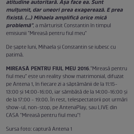
atitudine autoritară. Aşa face ea. Sunt
mulţumit, dar uneori prea exagerează. E prea
fixistă. (...) Mihaela amplifică orice mică
problemă"
, a mărturisit Constantin în timpul
emisiunii "Mireasă pentru fiul meu"
De şapte luni, Mihaela şi Constantin se iubesc cu
patimă.
MIREASĂ PENTRU FIUL MEU 2016
."Mireasă pentru
fiul meu" este un reality show matrimonial, difuzat
pe Antena 1, în fiecare zi a săptămânii de la 11:15-
13:00 şi 14:00-16:00, iar sâmbătă de la 14:00-16:00 şi
de la 17:00 - 19:00. În rest, telespectatorii pot urmări
show-ul, non-stop, pe AntenaPlay, sau LIVE din
CASA "Mireasă pentru fiul meu"!
Sursa foto: captură Antena 1