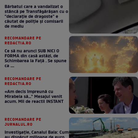
Bărbatul care a vandalizat o
stâncă pe Transfăgărășan cu o
"declaraţie de dragoste" e
căutat de poliție și comisarii
de mediu
RECOMANDARE PE
REDACTIA.RO
Ce să nu arunci SUB NICI O
FORMA din casă astăzi, de
Schimbarea la Față . Se spune
ca ....
RECOMANDARE PE
REDACTIA.RO
«Am decis împreună cu
Mirabela să..." Mesajul venit
acum. Mii de reactii INSTANT
RECOMANDARE PE
JURNALUL.RO
Investigație, Canalul Bala: Cum
au dispărut milioane de euro