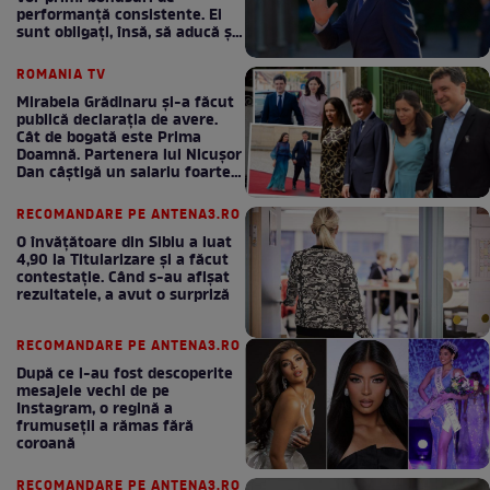
performanță consistente. Ei
sunt obligați, însă, să aducă și
bani la bugetul de stat
ROMANIA TV
Mirabela Grădinaru și-a făcut
publică declarația de avere.
Cât de bogată este Prima
Doamnă. Partenera lui Nicușor
Dan câștigă un salariu foarte
bun în fiecare lună!
RECOMANDARE PE ANTENA3.RO
O învățătoare din Sibiu a luat
4,90 la Titularizare și a făcut
contestație. Când s-au afișat
rezultatele, a avut o surpriză
RECOMANDARE PE ANTENA3.RO
După ce i-au fost descoperite
mesajele vechi de pe
Instagram, o regină a
frumuseții a rămas fără
coroană
RECOMANDARE PE ANTENA3.RO