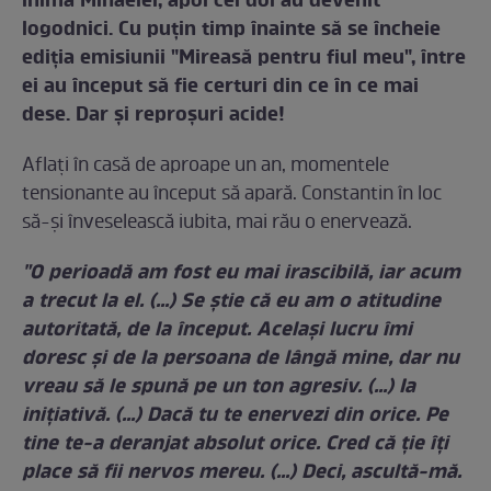
inima Mihaelei, apoi cei doi au devenit
logodnici. Cu puţin timp înainte să se încheie
ediţia emisiunii "Mireasă pentru fiul meu", între
ei au început să fie certuri din ce în ce mai
dese. Dar şi reproşuri acide!
Aflaţi în casă de aproape un an, momentele
tensionante au început să apară. Constantin în loc
să-şi înveselească iubita, mai rău o enervează.
"O perioadă am fost eu mai irascibilă, iar acum
a trecut la el. (...) Se ştie că eu am o atitudine
autoritată, de la început. Acelaşi lucru îmi
doresc şi de la persoana de lângă mine, dar nu
vreau să le spună pe un ton agresiv. (...) Ia
iniţiativă. (...) Dacă tu te enervezi din orice. Pe
tine te-a deranjat absolut orice. Cred că ţie îţi
place să fii nervos mereu. (...) Deci, ascultă-mă.