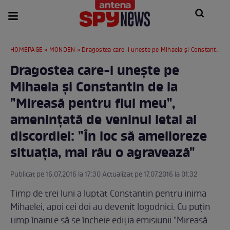
HOMEPAGE
»
MONDEN
» Dragostea care-i uneşte pe Mihaela şi Constantin de la "Mireasă pentru fiul meu", amenințată de veninul letal al discordiei: "În loc să amelioreze situaţia, mai rău o agravează"
Dragostea care-i uneşte pe
Mihaela şi Constantin de la
"Mireasă pentru fiul meu",
amenințată de veninul letal al
discordiei: "În loc să amelioreze
situaţia, mai rău o agravează"
Publicat pe 16.07.2016 la 17:30 Actualizat pe 17.07.2016 la 01:32
Timp de trei luni a luptat Constantin pentru inima
Mihaelei, apoi cei doi au devenit logodnici. Cu puţin
timp înainte să se încheie ediţia emisiunii "Mireasă