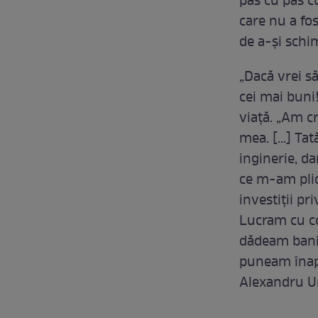
pas cu pas c
care nu a fos
de a-și schi
„Dacă vrei să
cei mai buni
viață. „Am cr
mea. [...] Ta
inginerie, da
ce m-am plic
investiții pr
Lucram cu co
dădeam bani c
puneam înapoi
Alexandru U