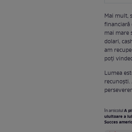
Mai mult, s
financiară
mai mare s
dolari, cas
am recupera
poți vinde
Lumea este
recunoşti.
perseveren
A pi
În articolul
uluitoare a lu
Succes ameri