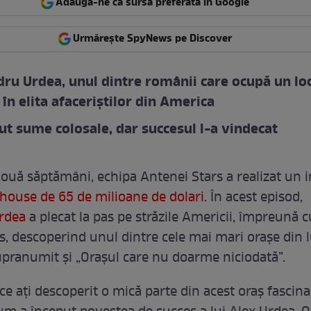
Adaugă-ne ca sursă preferată în Google
Urmărește SpyNews pe Discover
ru Urdea, unul dintre românii care ocupă un lo
 în elita afaceriștilor din America
ut sume colosale, dar succesul l-a vindecat
ouă săptămâni, echipa Antenei Stars a realizat un i
house de 65 de milioane de dolari.
În acest episod,
rdea
a plecat la pas pe străzile Americii, împreună 
s, descoperind unul dintre cele mai mari orașe din 
pranumit și „Orașul care nu doarme niciodată”.
 ați descoperit o mică parte din acest oraș fascinan