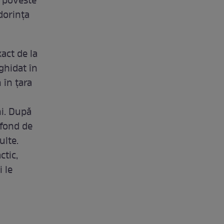
O poveste
 dorința
xact de la
ghidat în
 în țara
ni. După
 fond de
ulte.
ctic,
 le