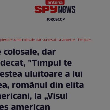
HOROSCOP
 sume colosale, dar succesul l-a vindecat, "Timpul te vindecă." – Povestea uluitoare a lui Alexandru Urdea, românul din elita afaceriștilor americani, la „Visul românesc-Succes american
 colosale, dar
ndecat, "Timpul te
estea uluitoare a lui
a, românul din elita
ericani, la „Visul
es american