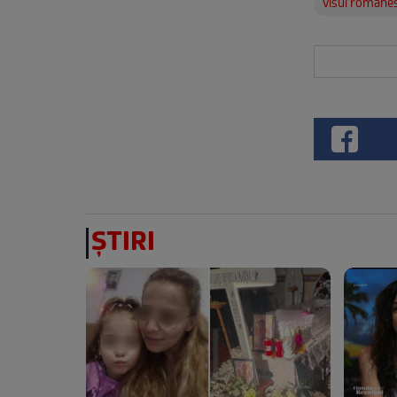
visul romane
ȘTIRI