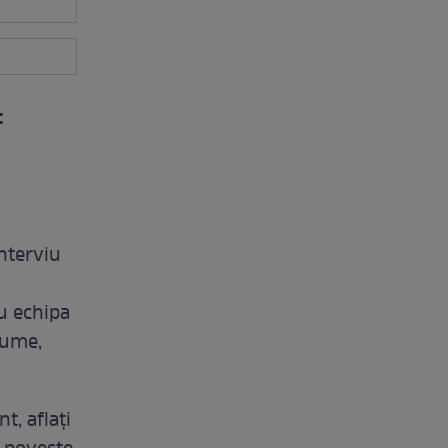
c
nterviu
cu echipa
lume,
t, aflați