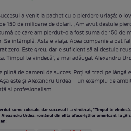
uccesul a venit la pachet cu o pierdere uriașă: o lov
 de 150 de milioane de dolari. „Am avut destule pierd
umă pe care am pierdut-o a fost suma de 150 de m
h. Se întâmplă. Asta e viața. Acea companie a dat fa
t zero. Este greu, dar e suficient să ai destule reuș
ca. Timpul te vindecă”, a mai adăugat Alexandru Ur
 plină de oameni de succes. Poţi să treci pe lângă ei
 Așa este și Alexandru Urdea – un exemplu de ambiț
ță și profesionalism.
erdut sume colosale, dar succesul l-a vindecat, "Timpul te vindecă
i Alexandru Urdea, românul din elita afaceriștilor americani, la „V
can
: