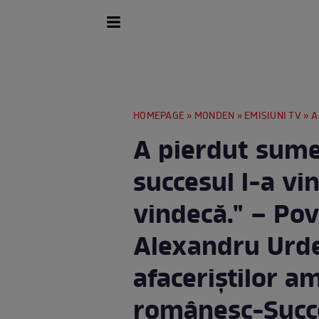
HOMEPAGE
»
MONDEN
»
EMISIUNI TV
» A pierdut
A pierdut sume
succesul l-a vi
vindecă." – Pov
Alexandru Urde
afaceriștilor am
românesc-Succ