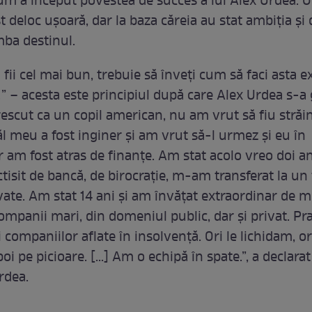
um a început povestea de succes a lui Alex Urdea. 
t deloc ușoară, dar la baza căreia au stat ambiția și
mba destinul.
 fii cel mai bun, trebuie să înveți cum să faci asta e
!” – acesta este principiul după care Alex Urdea s-a 
escut ca un copil american, nu am vrut să fiu străin
tăl meu a fost inginer și am vrut să-l urmez și eu în
r am fost atras de finanțe. Am stat acolo vreo doi a
tisit de bancă, de birocrație, m-am transferat la un
ivate. Am stat 14 ani și am învățat extraordinar de m
mpanii mari, din domeniul public, dar și privat. Pra
ompaniilor aflate în insolvență. Ori le lichidam, ori
 pe picioare. [...] Am o echipă în spate.”, a declarat
rdea.