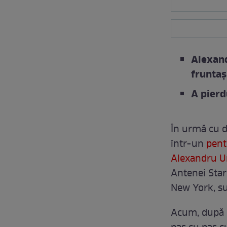
Alexand
fruntaș
A pierd
În urmă cu d
într-un
pent
Alexandru U
Antenei Star
New York, su
Acum, după ce