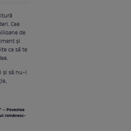
itură
eri. Cea
ilioane de
liment și
ite ca să te
dea.
 și să nu-i
ie,
." – Povestea
isul românesc-