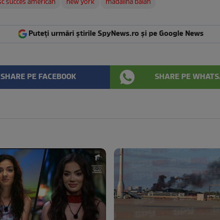
sc succes american
new york
madalina balan
Puteți urmări știrile SpyNews.ro și pe Google News
SHARE PE FACEBOOK
SHARE PE WHATS