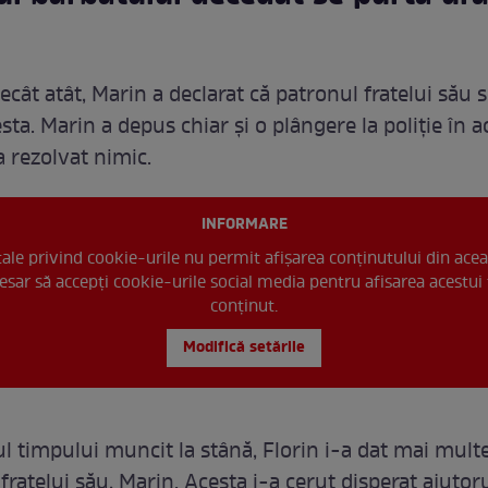
cât atât, Marin a declarat că patronul fratelui său 
sta. Marin a depus chiar și o plângere la poliție în a
a rezolvat nimic.
INFORMARE
 tale privind cookie-urile nu permit afișarea conținutului din acea
esar să accepți cookie-urile social media pentru afisarea acestui 
conținut.
Modifică setările
l timpului muncit la stână, Florin i-a dat mai mult
ratelui său, Marin. Acesta i-a cerut disperat ajutor