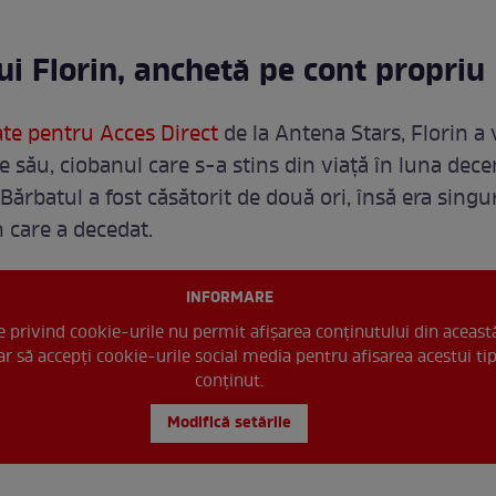
lui Florin, anchetă pe cont propriu
ate pentru Acces Direct
de la Antena Stars, Florin a 
e său, ciobanul care s-a stins din viață în luna dec
Bărbatul a fost căsătorit de două ori, însă era singu
care a decedat.
INFORMARE
le privind cookie-urile nu permit afișarea conținutului din aceast
r să accepți cookie-urile social media pentru afisarea acestui ti
conținut.
Modifică setările