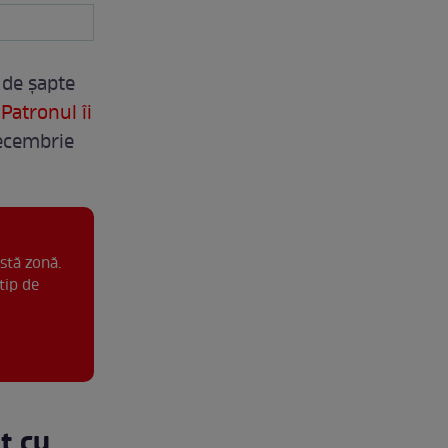
p de șapte
.
Patronul îi
 decembrie
stă zonă.
tip de
t cu