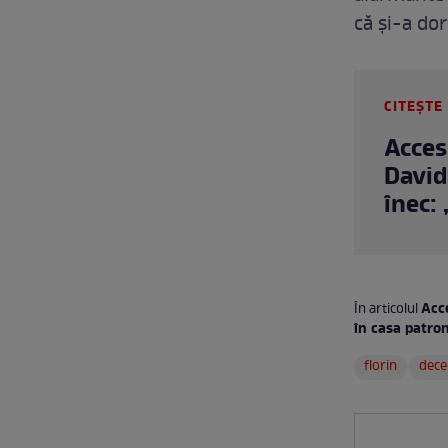
că și-a dor
CITEȘTE 
Acces
David
înec:
Acce
În articolul
în casa patronu
florin
dece