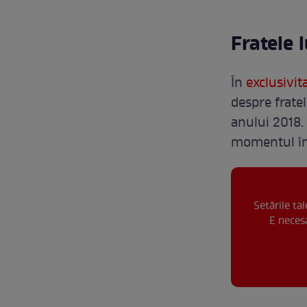
Fratele 
În
exclusivit
despre fratel
anului 2018. 
momentul în 
Setările ta
E necesa