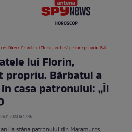
HOROSCOP
 Direct. Fratele lui Florin, anchetă pe cont propriu. Bărbatul a fost găsit mort în casa patronului: „Îl bătea...” / VIDEO
atele lui Florin,
 propriu. Bărbatul a
în casa patronului: „Îl
O
 06.11.2023 la 19:46
 ani la stâna patronului din Maramureș.