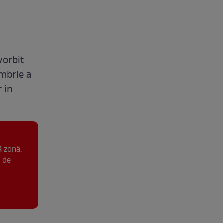
vorbit
embrie a
r în
ă zonă.
p de