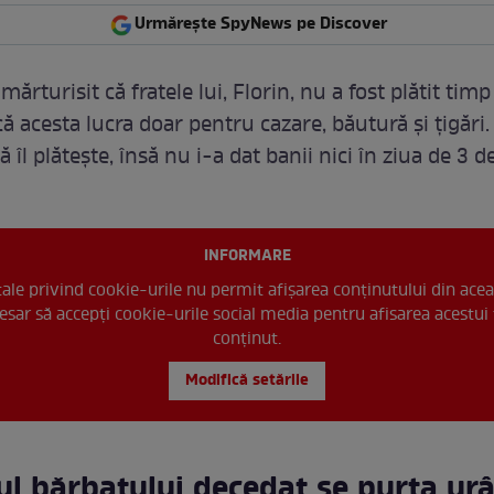
Urmărește SpyNews pe Discover
mărturisit că fratele lui, Florin, nu a fost plătit tim
 că acesta lucra doar pentru cazare, băutură și țigări
ă îl plătește, însă nu i-a dat banii nici în ziua de 3
INFORMARE
 tale privind cookie-urile nu permit afișarea conținutului din acea
esar să accepți cookie-urile social media pentru afisarea acestui 
conținut.
Modifică setările
ul bărbatului decedat se purta urâ