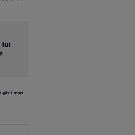
 lui
e
t găsit mort