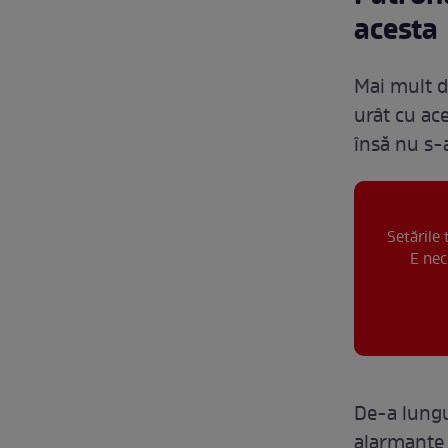
acesta
Mai mult de
urât cu ace
însă nu s-
Setările
E nec
De-a lungu
alarmante f