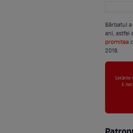
Bărbatul a 
ani, astfel
promitea
c
2018.
Setările
E nec
Patron