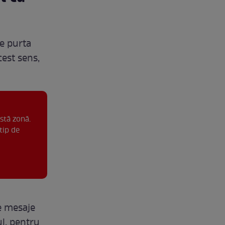
se purta
cest sens,
stă zonă.
tip de
e mesaje
ul, pentru