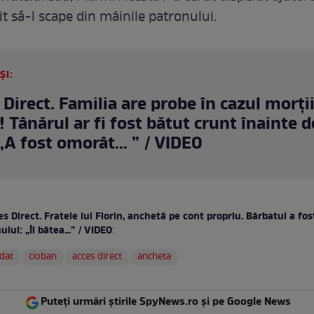
it să-l scape din mâinile patronului.
ȘI:
 Direct. Familia are probe în cazul morții
! Tânărul ar fi fost bătut crunt înainte d
 „A fost omorât... ” / VIDEO
s Direct. Fratele lui Florin, anchetă pe cont propriu. Bărbatul a fos
lui: „Îl bătea...” / VIDEO
:
dat
cioban
acces direct
ancheta
Puteți urmări știrile SpyNews.ro și pe Google News