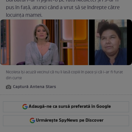
Bărbatul i-ar fi jignit-o pe fata Nicoletei și i s-ar fi
pus în față, atunci când a vrut să se îndrepte către
locuința mamei.
Nicoleta își acuză vecinul că nu îi lasă copiii în pace și că i-ar fi furat
din curte
Captură Antena Stars
Adaugă-ne ca sursă preferată în Google
Urmărește SpyNews pe Discover