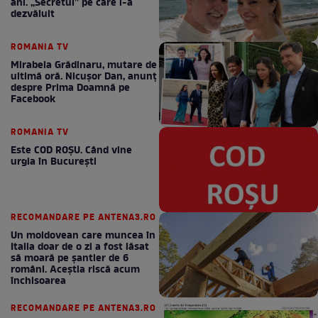
ani. „Secretul” pe care l-a
dezvăluit
ROMANIA TV
Mirabela Grădinaru, mutare de
ultimă oră. Nicuşor Dan, anunţ
despre Prima Doamnă pe
Facebook
ROMANIA TV
Este COD ROŞU. Când vine
urgia în Bucureşti
RECOMANDARE PE ANTENA3.RO
Un moldovean care muncea în
Italia doar de o zi a fost lăsat
să moară pe şantier de 6
români. Aceștia riscă acum
închisoarea
RECOMANDARE PE ANTENA3.RO