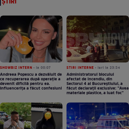
ȘTIRI
SHOWBIZ INTERN
• la 00:07
STIRI INTERNE
• ieri la 23:54
Andreea Popescu a dezvăluit de
Administratorul blocului
ce recuperarea după operație a
afectat de incendiu, din
devenit dificilă pentru ea.
Sectorul 4 al Bucureștiului, a
Influencerița a făcut confesiuni
făcut declarații exclusive: ”Avea
materiale plastice, a luat foc”