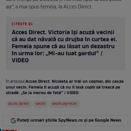
ea”,
a mai spus femeia, la Acces Direct.
CITEȘTE ȘI:
Acces Direct. Victoria își acuză vecinii
că au dat năvală cu drujba în curtea ei.
Femeia spune că au lăsat un dezastru
în urma lor: „Mi-au luat gardul” /
VIDEO
Acces Direct. Nicoleta ar trăi un coșmar, din cauza
În articolul
unui vecin. Femeia îl acuză că nu îi lasă copiii să treacă pe
stradă: „Se ia mereu de fată” / VIDEO
:
acces direct
vecini
vecini agresivi
Puteți urmări știrile SpyNews.ro și pe Google News