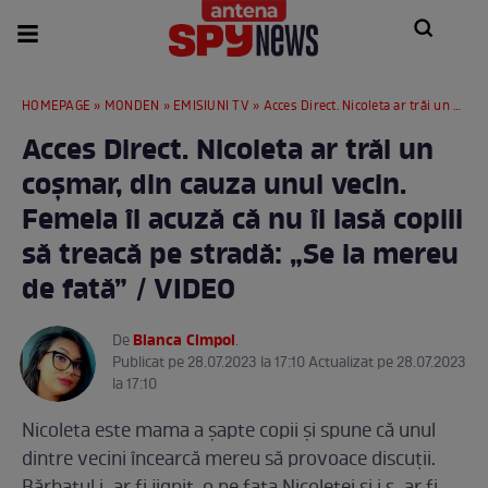
HOMEPAGE
»
MONDEN
»
EMISIUNI TV
» Acces Direct. Nicoleta ar trăi un coșmar, din cauza unui vecin. Femeia îl acuză că nu îi lasă copiii să treacă pe stradă: „Se ia mereu de fată” / VIDEO
Acces Direct. Nicoleta ar trăi un
coșmar, din cauza unui vecin.
Femeia îl acuză că nu îi lasă copiii
să treacă pe stradă: „Se ia mereu
de fată” / VIDEO
Bianca Cimpoi
De
.
Publicat pe 28.07.2023 la 17:10 Actualizat pe 28.07.2023
la 17:10
Nicoleta este mama a șapte copii și spune că unul
dintre vecini încearcă mereu să provoace discuții.