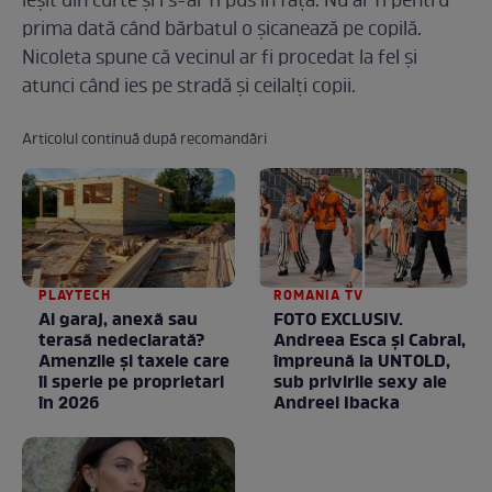
ieșit din curte și i s-ar fi pus în față. Nu ar fi pentru
prima dată când bărbatul o șicanează pe copilă.
Nicoleta spune că vecinul ar fi procedat la fel și
atunci când ies pe stradă și ceilalți copii.
Articolul continuă după recomandări
PLAYTECH
ROMANIA TV
Ai garaj, anexă sau
FOTO EXCLUSIV.
terasă nedeclarată?
Andreea Esca şi Cabral,
Amenzile și taxele care
împreună la UNTOLD,
îi sperie pe proprietari
sub privirile sexy ale
în 2026
Andreei Ibacka