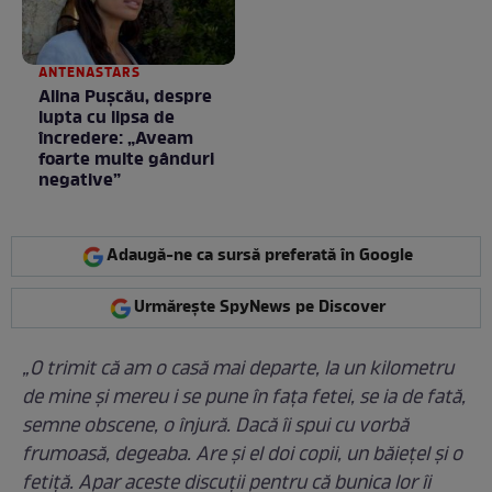
ANTENASTARS
Alina Pușcău, despre
lupta cu lipsa de
încredere: „Aveam
foarte multe gânduri
negative”
Adaugă-ne ca sursă preferată în Google
Urmărește SpyNews pe Discover
„O trimit că am o casă mai departe, la un kilometru
de mine și mereu i se pune în fața fetei, se ia de fată,
semne obscene, o înjură. Dacă îi spui cu vorbă
frumoasă, degeaba. Are și el doi copii, un băiețel și o
fetiță. Apar aceste discuții pentru că bunica lor îi