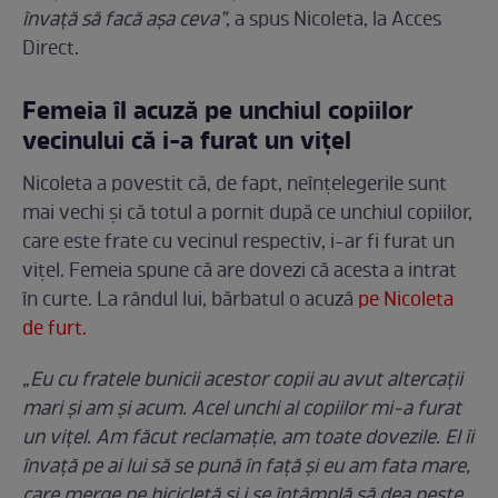
învață să facă așa ceva”,
a spus Nicoleta, la Acces
Direct.
Femeia îl acuză pe unchiul copiilor
vecinului că i-a furat un vițel
Nicoleta a povestit că, de fapt, neînțelegerile sunt
mai vechi și că totul a pornit după ce unchiul copiilor,
care este frate cu vecinul respectiv, i-ar fi furat un
vițel. Femeia spune că are dovezi că acesta a intrat
în curte. La rândul lui, bărbatul o acuză
pe Nicoleta
de furt.
„Eu cu fratele bunicii acestor copii au avut altercații
mari și am și acum. Acel unchi al copiilor mi-a furat
un vițel. Am făcut reclamație, am toate dovezile. El îi
învață pe ai lui să se pună în față și eu am fata mare,
care merge pe bicicletă și i se întâmplă să dea peste