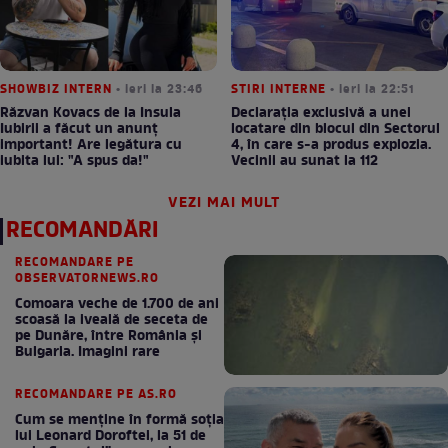
SHOWBIZ INTERN
• ieri la 23:46
STIRI INTERNE
• ieri la 22:51
Răzvan Kovacs de la Insula
Declarația exclusivă a unei
Iubirii a făcut un anunț
locatare din blocul din Sectorul
important! Are legătura cu
4, în care s-a produs explozia.
iubita lui: "A spus da!"
Vecinii au sunat la 112
VEZI MAI MULT
RECOMANDĂRI
RECOMANDARE PE
OBSERVATORNEWS.RO
Comoara veche de 1.700 de ani
scoasă la iveală de seceta de
pe Dunăre, între România şi
Bulgaria. Imagini rare
RECOMANDARE PE AS.RO
Cum se menţine în formă soţia
lui Leonard Doroftei, la 51 de