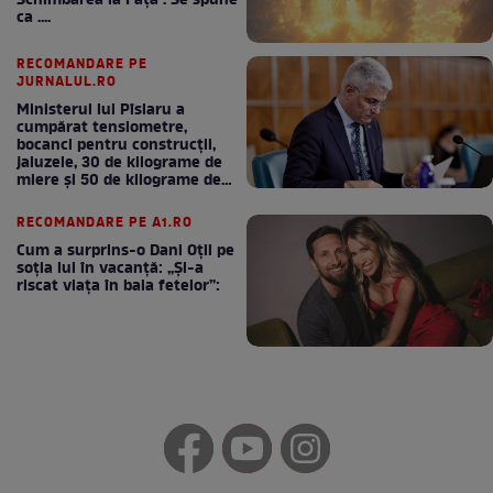
Schimbarea la Față . Se spune
ca ....
RECOMANDARE PE
JURNALUL.RO
Ministerul lui Pîslaru a
cumpărat tensiometre,
bocanci pentru construcții,
jaluzele, 30 de kilograme de
miere și 50 de kilograme de
cafea
RECOMANDARE PE A1.RO
Cum a surprins-o Dani Oțil pe
soția lui în vacanță: „Și-a
riscat viața în baia fetelor”: