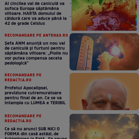
Al cincilea val de caniculă va
sufoca Europa săptămâna
viitoare. HARTA domului de
căldură care va aduce până la
42 de grade Celsius
RECOMANDARE PE ANTENA3.RO
Șefa ANM anunță un nou val
de caniculă și furtuni pentru
săptămâna viitoare: „Ploile nu
vor putea compensa seceta
pedologică”
RECOMANDARE PE
REDACTIA.RO
Profetul Apocalipsei,
previziune cutremuratoare
pentru final de an. Ce se va
intampla cu LUMEA e TERIBIL
RECOMANDARE PE
REDACTIA.RO
Ce să nu arunci SUB NICI O
FORMA din casă astăzi, de