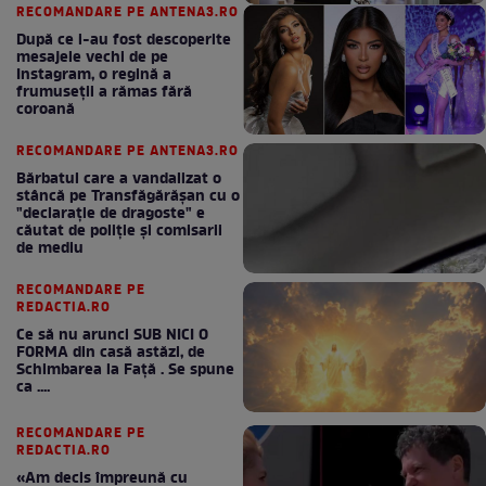
RECOMANDARE PE ANTENA3.RO
După ce i-au fost descoperite
mesajele vechi de pe
Instagram, o regină a
frumuseții a rămas fără
coroană
RECOMANDARE PE ANTENA3.RO
Bărbatul care a vandalizat o
stâncă pe Transfăgărășan cu o
"declaraţie de dragoste" e
căutat de poliție și comisarii
de mediu
RECOMANDARE PE
REDACTIA.RO
Ce să nu arunci SUB NICI O
FORMA din casă astăzi, de
Schimbarea la Față . Se spune
ca ....
RECOMANDARE PE
REDACTIA.RO
«Am decis împreună cu