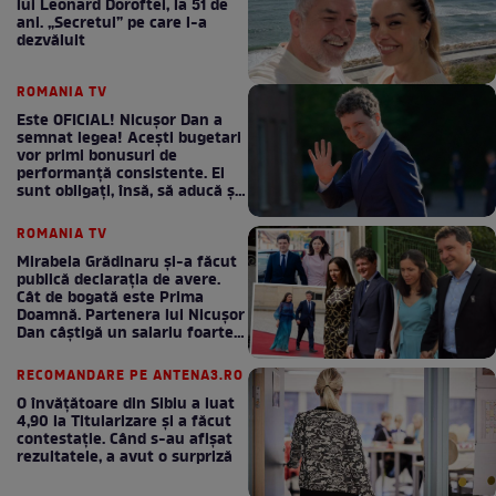
lui Leonard Doroftei, la 51 de
ani. „Secretul” pe care l-a
dezvăluit
ROMANIA TV
Este OFICIAL! Nicușor Dan a
semnat legea! Acești bugetari
vor primi bonusuri de
performanță consistente. Ei
sunt obligați, însă, să aducă și
bani la bugetul de stat
ROMANIA TV
Mirabela Grădinaru și-a făcut
publică declarația de avere.
Cât de bogată este Prima
Doamnă. Partenera lui Nicușor
Dan câștigă un salariu foarte
bun în fiecare lună!
RECOMANDARE PE ANTENA3.RO
O învățătoare din Sibiu a luat
4,90 la Titularizare și a făcut
contestație. Când s-au afișat
rezultatele, a avut o surpriză