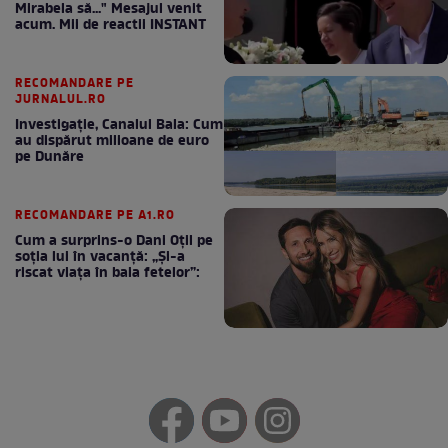
Mirabela să..." Mesajul venit
acum. Mii de reactii INSTANT
RECOMANDARE PE
JURNALUL.RO
Investigație, Canalul Bala: Cum
au dispărut milioane de euro
pe Dunăre
RECOMANDARE PE A1.RO
Cum a surprins-o Dani Oțil pe
soția lui în vacanță: „Și-a
riscat viața în baia fetelor”: