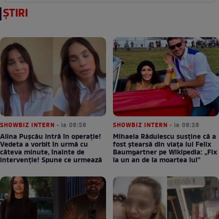
ȘTIRI
SHOWBIZ INTERN
• la 08:58
SHOWBIZ INTERN
• la 08:28
Alina Pușcău intră în operație!
Mihaela Rădulescu susține că a
Vedeta a vorbit în urmă cu
fost ștearsă din viața lui Felix
câteva minute, înainte de
Baumgartner pe Wikipedia: „Fix
intervenție! Spune ce urmează
la un an de la moartea lui”