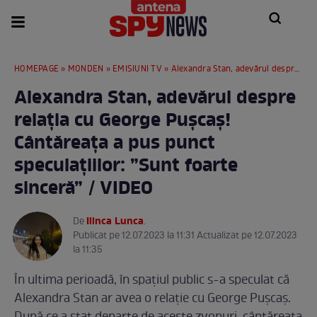
HOMEPAGE
»
MONDEN
»
EMISIUNI TV
» Alexandra Stan, adevărul despre relația cu George Pușcaș! Cântăreața a pus punct speculațiilor: ”Sunt foarte sinceră” / VIDEO
Alexandra Stan, adevărul despre
relația cu George Pușcaș!
Cântăreața a pus punct
speculațiilor: ”Sunt foarte
sinceră” / VIDEO
Ilinca Lunca
De
.
Publicat pe 12.07.2023 la 11:31 Actualizat pe 12.07.2023
la 11:35
În ultima perioadă, în spațiul public s-a speculat că
Alexandra Stan ar avea o relație cu George Pușcaș.