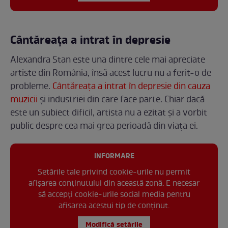
Cântăreața a intrat în depresie
Alexandra Stan este una dintre cele mai apreciate
artiste din România, însă acest lucru nu a ferit-o de
probleme.
Cântăreața a intrat în depresie din cauza
muzicii
și industriei din care face parte. Chiar dacă
este un subiect dificil, artista nu a ezitat și a vorbit
public despre cea mai grea perioadă din viața ei.
INFORMARE
Setările tale privind cookie-urile nu permit
afișarea conținutului din această zonă. E necesar
să accepți cookie-urile social media pentru
afisarea acestui tip de conținut.
Modifică setările