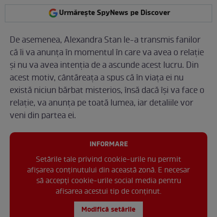
Urmărește SpyNews pe Discover
De asemenea, Alexandra Stan le-a transmis fanilor
că îi va anunța în momentul în care va avea o relație
și nu va avea intenția de a ascunde acest lucru. Din
acest motiv, cântăreața a spus că în viața ei nu
există niciun bărbat misterios, însă dacă își va face o
relație, va anunța pe toată lumea, iar detaliile vor
veni din partea ei.
INFORMARE
Setările tale privind cookie-urile nu permit
afișarea conținutului din această zonă. E necesar
să accepți cookie-urile social media pentru
afisarea acestui tip de conținut.
Modifică setările