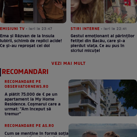
EMISIUNI TV
• ieri la 23:47
STIRI INTERNE
• ieri la 22:41
Ema și Răzvan de la Insula
Gestul emoționant al părinților
Iubirii, schimb de replici acide!
fetiței din Bacău, care și-a
Ce și-au reproșat cei doi
pierdut viața. Ce au pus în
sicriul micuței
VEZI MAI MULT
RECOMANDĂRI
RECOMANDARE PE
OBSERVATORNEWS.RO
A plătit 75.000 de € pe un
apartament la My Home
Residence. Coşmarul care a
urmat: "Am început să
tremur"
RECOMANDARE PE AS.RO
Cum se menţine în formă soţia