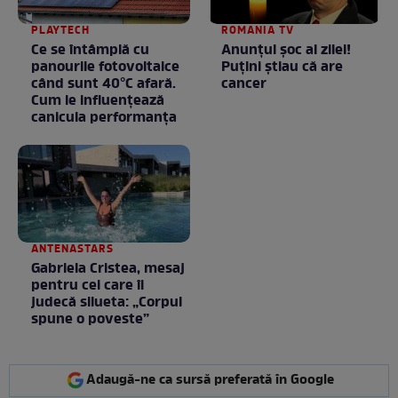
PLAYTECH
ROMANIA TV
Ce se întâmplă cu
Anunţul şoc al zilei!
panourile fotovoltaice
Puţini ştiau că are
când sunt 40°C afară.
cancer
Cum le influențează
canicula performanța
ANTENASTARS
Gabriela Cristea, mesaj
pentru cei care îi
judecă silueta: „Corpul
spune o poveste”
Adaugă-ne ca sursă preferată în Google