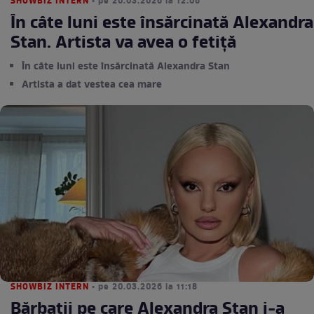
SHOWBIZ INTERN
• pe 20.03.2026 la 12:06
În câte luni este însărcinată Alexandra
Stan. Artista va avea o fetiță
În câte luni este însărcinată Alexandra Stan
Artista a dat vestea cea mare
SHOWBIZ INTERN
• pe 20.03.2026 la 11:18
Bărbații pe care Alexandra Stan i-a