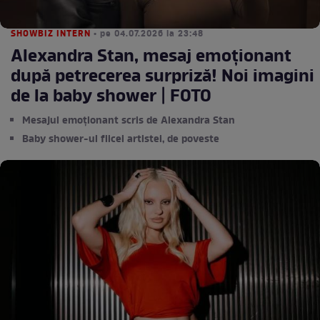
SHOWBIZ INTERN
• pe 04.07.2026 la 23:48
Alexandra Stan, mesaj emoționant
după petrecerea surpriză! Noi imagini
de la baby shower | FOTO
Mesajul emoționant scris de Alexandra Stan
Baby shower-ul fiicei artistei, de poveste