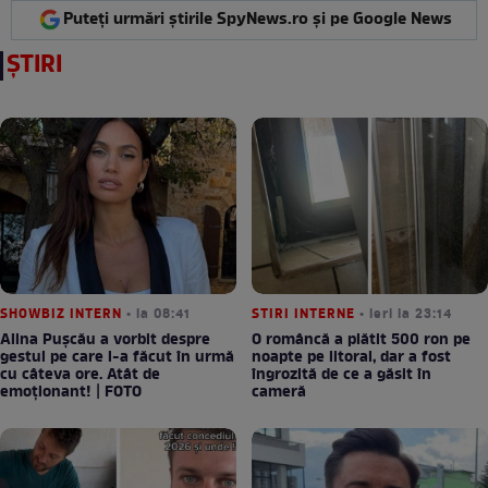
Puteți urmări știrile SpyNews.ro și pe Google News
ȘTIRI
SHOWBIZ INTERN
• la 08:41
STIRI INTERNE
• ieri la 23:14
Alina Pușcău a vorbit despre
O româncă a plătit 500 ron pe
gestul pe care l-a făcut în urmă
noapte pe litoral, dar a fost
cu câteva ore. Atât de
îngrozită de ce a găsit în
emoționant! | FOTO
cameră