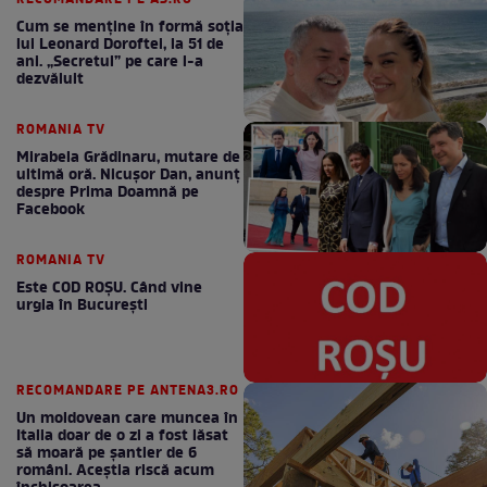
RECOMANDARE PE AS.RO
Cum se menţine în formă soţia
lui Leonard Doroftei, la 51 de
ani. „Secretul” pe care l-a
dezvăluit
ROMANIA TV
Mirabela Grădinaru, mutare de
ultimă oră. Nicuşor Dan, anunţ
despre Prima Doamnă pe
Facebook
ROMANIA TV
Este COD ROŞU. Când vine
urgia în Bucureşti
RECOMANDARE PE ANTENA3.RO
Un moldovean care muncea în
Italia doar de o zi a fost lăsat
să moară pe şantier de 6
români. Aceștia riscă acum