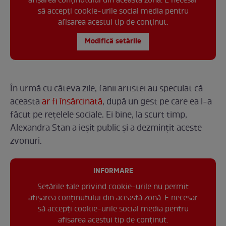
afișarea conținutului din această zonă. E necesar
să accepți cookie-urile social media pentru
afisarea acestui tip de conținut.
Modifică setările
În urmă cu câteva zile, fanii artistei au speculat că
aceasta
ar fi însărcinată
, după un gest pe care ea l-a
făcut pe rețelele sociale. Ei bine, la scurt timp,
Alexandra Stan a ieșit public și a dezmințit aceste
zvonuri.
INFORMARE
Setările tale privind cookie-urile nu permit
afișarea conținutului din această zonă. E necesar
să accepți cookie-urile social media pentru
afisarea acestui tip de conținut.