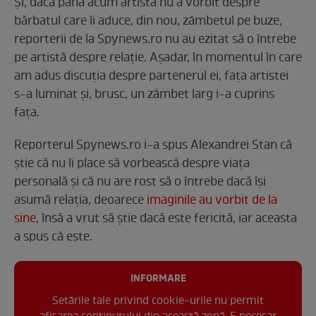
Și, dacă până acum artista nu a vorbit despre
bărbatul care îi aduce, din nou, zâmbetul pe buze,
reporterii de la Spynews.ro nu au ezitat să o întrebe
pe artistă despre relație. Așadar, în momentul în care
am adus discuția despre partenerul ei, fața artistei
s-a luminat și, brusc, un zâmbet larg i-a cuprins
fața.
Reporterul Spynews.ro i-a spus Alexandrei Stan că
știe că nu îi place să vorbească despre viața
personală și că nu are rost să o întrebe dacă își
asumă relația, deoarece
imaginile au vorbit de la
sine
, însă a vrut să știe dacă este fericită, iar aceasta
a spus că este.
INFORMARE
Setările tale privind cookie-urile nu permit