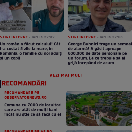
STIRI INTERNE
• ieri la 22:32
STIRI INTERNE
• ieri la 22:03
Un român a făcut calculul! Cât
George Buhnici trage un semnal
l-a costat 5 zile la mare, în
de alarmă! A găsit aproape
România, o familie cu doi adulți
600.000 de date personale pe
și un copil
un forum. La ce trebuie să ai
grijă începând de acum
VEZI MAI MULT
RECOMANDĂRI
RECOMANDARE PE
OBSERVATORNEWS.RO
Comuna cu 7.000 de locuitori
care are atât de mulți bani
încât nu știe ce să facă cu ei