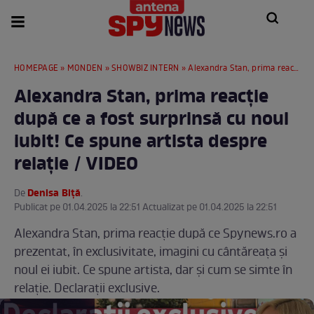
HOMEPAGE
»
MONDEN
»
SHOWBIZ INTERN
» Alexandra Stan, prima reacție după ce a fost surprinsă cu noul iubit! Ce spune artista despre relație / VIDEO
Alexandra Stan, prima reacție
după ce a fost surprinsă cu noul
iubit! Ce spune artista despre
relație / VIDEO
Denisa Biță
De
.
Publicat pe 01.04.2025 la 22:51 Actualizat pe 01.04.2025 la 22:51
Alexandra Stan, prima reacție după ce Spynews.ro a
prezentat, în exclusivitate, imagini cu cântăreața și
noul ei iubit. Ce spune artista, dar și cum se simte în
relație. Declarații exclusive.