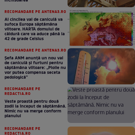
închisoarea
RECOMANDARE PE ANTENA3.RO
Al cincilea val de caniculă va
sufoca Europa săptămâna
viitoare. HARTA domului de
căldură care va aduce până la
42 de grade Celsius
RECOMANDARE PE ANTENA3.RO
Șefa ANM anunță un nou val
de caniculă și furtuni pentru
săptămâna viitoare: „Ploile nu
vor putea compensa seceta
pedologică”
RECOMANDARE PE
REDACTIA.RO
Veste proastă pentru două
zodii la început de săptămână.
Nimic nu va merge conform
planului
RECOMANDARE PE
REDACTIA.RO