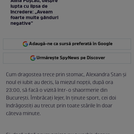
Alina Pușcău, despre
lupta cu lipsa de
încredere: „Aveam
foarte multe gânduri
negative”
Adaugă-ne ca sursă preferată în Google
Urmărește SpyNews pe Discover
Cum dragostea trece prin stomac, Alexandra Stan și
noul ei iubit au decis, la miezul nopții, după ora
23:00, să facă o vizită într-o shaormerie din
București. Îmbrăcați lejer, în ținute sport, cei doi
îndrăgostiți au trecut prin toate stările în doar
câteva minute.