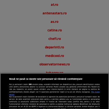
a1.ro
antenastars.ro
as.ro
catine.ro
chefi.ro
deparinti.ro
medicool.ro
observatornews.ro
tvhappy.ro
Nouă ne pasă ca datele tale personale să rămână confidențiale
useit.ro
589
Noi și partenerii noștri
stocăm și/sau accesăm informații pe dispozitivul dvs., precum identificatorii cookie
unici pentru prelucrarea datelor cu caracter personal. Puteți accepta sau gestiona preferințele dvs. făcând clic
zutv.ro
mai jos, respectiv vă puteți opune utilizării unui interes legitim în orice moment pe pagina cu politica de
Mai multe
confidențialitate. Aceste alegeri vor fi raportate partenerilor noștri și nu vă vor afecta navigarea.
detalii
Noi si partenerii nostri (retelele de socializare si agentiile de publicitate partenere, precum si furnizorii nostri de
Trends AntenaPLAY
servicii de date analitice) prelucram date pentru a permite website-ului sa functioneze, pentru a personaliza
continutul si anunturile publicitare afisate in functie de interesele si/sau profilul dvs., pentru a va oferi
functionalitati aferente retelelor de socializare si pentru a analiza traficul pe website. Beneficiati de drepturile
AntenaPLAY
prevazute de art. 15-22 din GDPR in legatura cu prelucrarea datelor cu caracter personal. Aceste drepturi pot fi