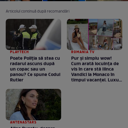
Articolul continuă după recomandări
PLAYTECH
ROMANIA TV
Poate Poliția să stea cu
Pur și simplu wow!
radarul ascuns după
Cum arată locuința de
un copac sau un
vis în care stă Ilinca
panou? Ce spune Codul
Vandici la Monaco în
Rutier
timpul vacanței. Luxul
e în starea lui pură.
Totul arată ca în filme!
/ GALERIE FOTO
ANTENASTARS