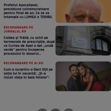
Profetul Apocalipsei,
previziune cutremuratoare
pentru final de an. Ce se va
intampla cu LUMEA e TERIBIL
RECOMANDARE PE
JURNALUL.RO
Coldea și Trăilă, cu ochii pe
termenele de prescripție, după
ce Curtea de Apel a dat „undă
verde” pentru începerea
procesului în dosarul
„Generalilor”
RECOMANDARE PE A1.RO
Cum a surprins-o Dani Oțil pe
soția lui în vacanță: „Și-a
riscat viața în baia fetelor”: