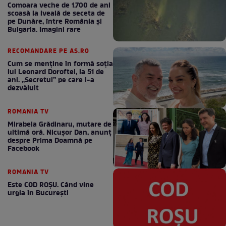
Comoara veche de 1.700 de ani
scoasă la iveală de seceta de
pe Dunăre, între România şi
Bulgaria. Imagini rare
RECOMANDARE PE AS.RO
Cum se menţine în formă soţia
lui Leonard Doroftei, la 51 de
ani. „Secretul” pe care l-a
dezvăluit
ROMANIA TV
Mirabela Grădinaru, mutare de
ultimă oră. Nicuşor Dan, anunţ
despre Prima Doamnă pe
Facebook
ROMANIA TV
Este COD ROŞU. Când vine
urgia în Bucureşti