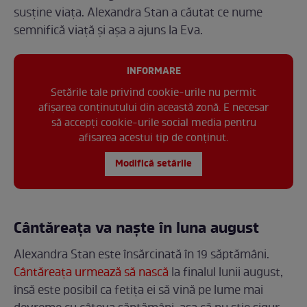
susține viața. Alexandra Stan a căutat ce nume
semnifică viață și așa a ajuns la Eva.
INFORMARE
Setările tale privind cookie-urile nu permit
afișarea conținutului din această zonă. E necesar
să accepți cookie-urile social media pentru
afisarea acestui tip de conținut.
Modifică setările
Cântăreața va naște în luna august
Alexandra Stan este însărcinată în 19 săptămâni.
Cântăreața urmează să nască
la finalul lunii august,
însă este posibil ca fetița ei să vină pe lume mai