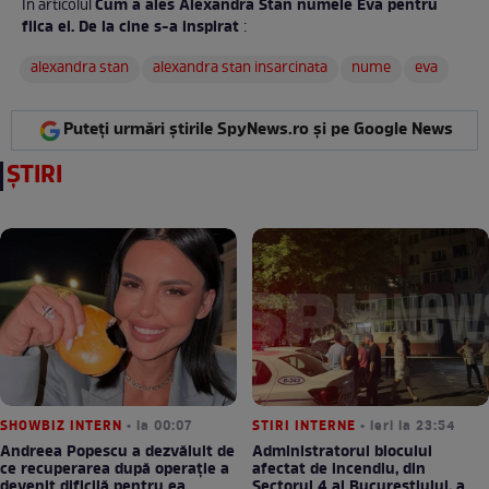
Cum a ales Alexandra Stan numele Eva pentru
În articolul
fiica ei. De la cine s-a inspirat
:
alexandra stan
alexandra stan insarcinata
nume
eva
Puteți urmări știrile SpyNews.ro și pe Google News
ȘTIRI
SHOWBIZ INTERN
• la 00:07
STIRI INTERNE
• ieri la 23:54
Andreea Popescu a dezvăluit de
Administratorul blocului
ce recuperarea după operație a
afectat de incendiu, din
devenit dificilă pentru ea.
Sectorul 4 al Bucureștiului, a