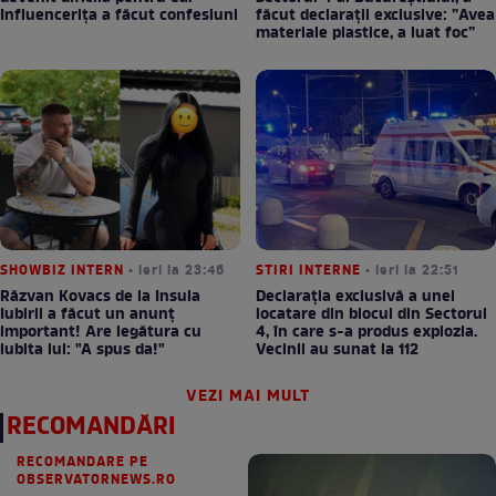
Influencerița a făcut confesiuni
făcut declarații exclusive: ”Avea
materiale plastice, a luat foc”
SHOWBIZ INTERN
• ieri la 23:46
STIRI INTERNE
• ieri la 22:51
Răzvan Kovacs de la Insula
Declarația exclusivă a unei
Iubirii a făcut un anunț
locatare din blocul din Sectorul
important! Are legătura cu
4, în care s-a produs explozia.
iubita lui: "A spus da!"
Vecinii au sunat la 112
VEZI MAI MULT
RECOMANDĂRI
RECOMANDARE PE
OBSERVATORNEWS.RO