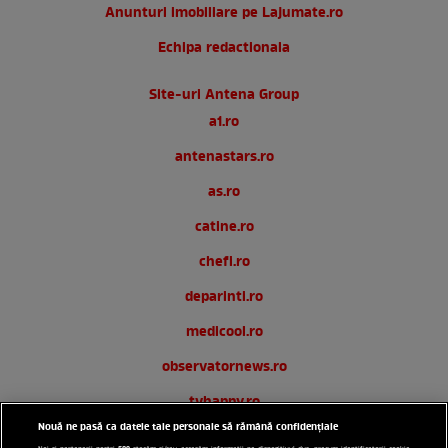
Anunturi imobiliare pe Lajumate.ro
Echipa redactionala
Site-uri Antena Group
a1.ro
antenastars.ro
as.ro
catine.ro
chefi.ro
deparinti.ro
medicool.ro
observatornews.ro
tvhappy.ro
Nouă ne pasă ca datele tale personale să rămână confidențiale
useit.ro