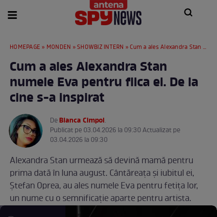
HOMEPAGE
»
MONDEN
»
SHOWBIZ INTERN
» Cum a ales Alexandra Stan numele Eva pentru fiica ei. De la cine s-a inspirat
Cum a ales Alexandra Stan
numele Eva pentru fiica ei. De la
cine s-a inspirat
Bianca Cimpoi
De
.
Publicat pe 03.04.2026 la 09:30 Actualizat pe
03.04.2026 la 09:30
Alexandra Stan urmează să devină mamă pentru
prima dată în luna august. Cântăreața și iubitul ei,
Ștefan Oprea, au ales numele Eva pentru fetița lor,
un nume cu o semnificație aparte pentru artista.