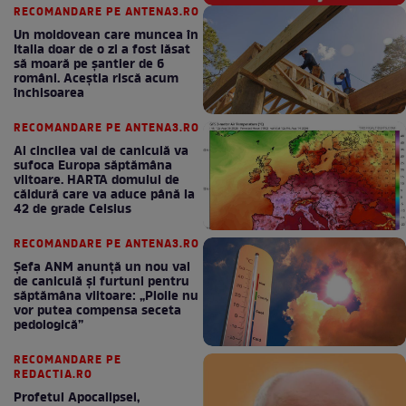
RECOMANDARE PE ANTENA3.RO
Un moldovean care muncea în
Italia doar de o zi a fost lăsat
să moară pe şantier de 6
români. Aceștia riscă acum
închisoarea
RECOMANDARE PE ANTENA3.RO
Al cincilea val de caniculă va
sufoca Europa săptămâna
viitoare. HARTA domului de
căldură care va aduce până la
42 de grade Celsius
RECOMANDARE PE ANTENA3.RO
Șefa ANM anunță un nou val
de caniculă și furtuni pentru
săptămâna viitoare: „Ploile nu
vor putea compensa seceta
pedologică”
RECOMANDARE PE
REDACTIA.RO
Profetul Apocalipsei,