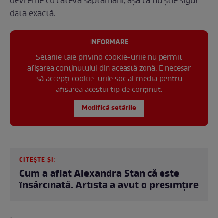
devreme cu câteva săptămâni, așa că nu știe sigur
data exactă.
INFORMARE
Setările tale privind cookie-urile nu permit
afișarea conținutului din această zonă. E necesar
să accepți cookie-urile social media pentru
afisarea acestui tip de conținut.
Modifică setările
CITEȘTE ȘI:
Cum a aflat Alexandra Stan că este
însărcinată. Artista a avut o presimțire