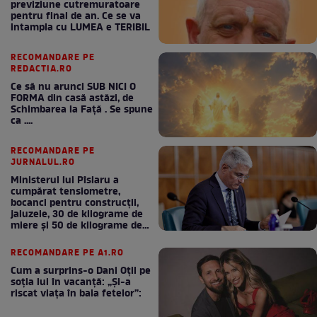
previziune cutremuratoare
pentru final de an. Ce se va
intampla cu LUMEA e TERIBIL
RECOMANDARE PE
REDACTIA.RO
Ce să nu arunci SUB NICI O
FORMA din casă astăzi, de
Schimbarea la Față . Se spune
ca ....
RECOMANDARE PE
JURNALUL.RO
Ministerul lui Pîslaru a
cumpărat tensiometre,
bocanci pentru construcții,
jaluzele, 30 de kilograme de
miere și 50 de kilograme de
cafea
RECOMANDARE PE A1.RO
Cum a surprins-o Dani Oțil pe
soția lui în vacanță: „Și-a
riscat viața în baia fetelor”: