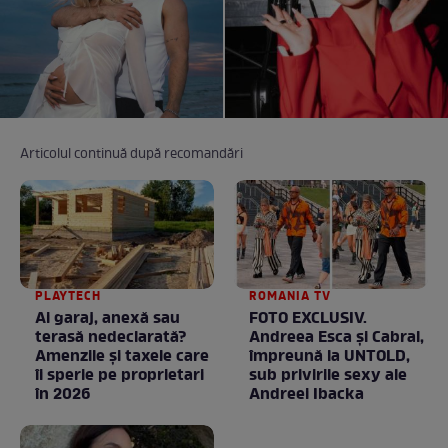
Articolul continuă după recomandări
PLAYTECH
ROMANIA TV
Ai garaj, anexă sau
FOTO EXCLUSIV.
terasă nedeclarată?
Andreea Esca şi Cabral,
Amenzile și taxele care
împreună la UNTOLD,
îi sperie pe proprietari
sub privirile sexy ale
în 2026
Andreei Ibacka