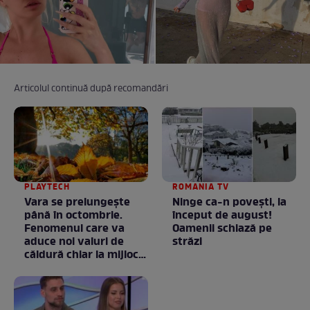
Articolul continuă după recomandări
PLAYTECH
ROMANIA TV
Vara se prelungeşte
Ninge ca-n povești, la
până în octombrie.
început de august!
Fenomenul care va
Oamenii schiază pe
aduce noi valuri de
străzi
căldură chiar la mijlocul
toamnei