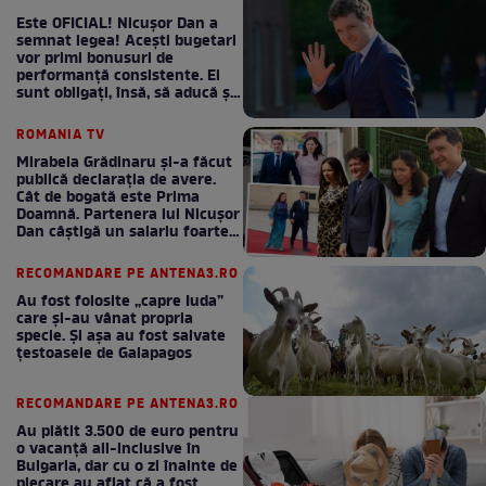
Este OFICIAL! Nicușor Dan a
semnat legea! Acești bugetari
vor primi bonusuri de
performanță consistente. Ei
sunt obligați, însă, să aducă și
bani la bugetul de stat
ROMANIA TV
Mirabela Grădinaru și-a făcut
publică declarația de avere.
Cât de bogată este Prima
Doamnă. Partenera lui Nicușor
Dan câștigă un salariu foarte
bun în fiecare lună!
RECOMANDARE PE ANTENA3.RO
Au fost folosite „capre Iuda”
care și-au vânat propria
specie. Și așa au fost salvate
țestoasele de Galapagos
RECOMANDARE PE ANTENA3.RO
Au plătit 3.500 de euro pentru
o vacanță all-inclusive în
Bulgaria, dar cu o zi înainte de
plecare au aflat că a fost