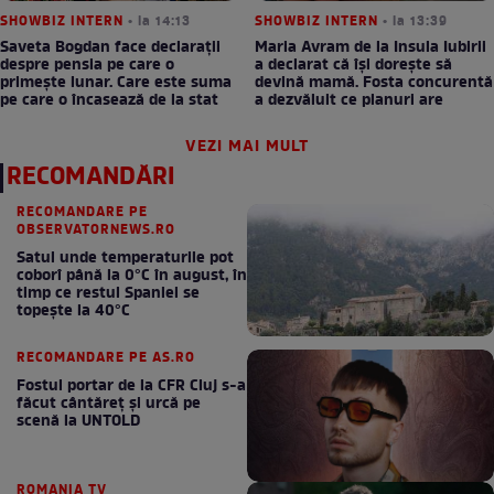
SHOWBIZ INTERN
• la 14:13
SHOWBIZ INTERN
• la 13:39
Saveta Bogdan face declarații
Maria Avram de la Insula Iubirii
despre pensia pe care o
a declarat că își dorește să
primește lunar. Care este suma
devină mamă. Fosta concurentă
pe care o încasează de la stat
a dezvăluit ce planuri are
VEZI MAI MULT
RECOMANDĂRI
RECOMANDARE PE
OBSERVATORNEWS.RO
Satul unde temperaturile pot
coborî până la 0°C în august, în
timp ce restul Spaniei se
topește la 40°C
RECOMANDARE PE AS.RO
Fostul portar de la CFR Cluj s-a
făcut cântăreţ şi urcă pe
scenă la UNTOLD
ROMANIA TV