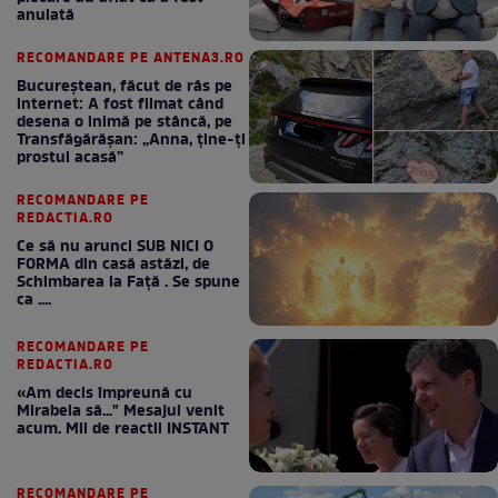
anulată
RECOMANDARE PE ANTENA3.RO
Bucureștean, făcut de râs pe
internet: A fost filmat când
desena o inimă pe stâncă, pe
Transfăgărășan: „Anna, ține-ți
prostul acasă”
RECOMANDARE PE
REDACTIA.RO
Ce să nu arunci SUB NICI O
FORMA din casă astăzi, de
Schimbarea la Față . Se spune
ca ....
RECOMANDARE PE
REDACTIA.RO
«Am decis împreună cu
Mirabela să..." Mesajul venit
acum. Mii de reactii INSTANT
RECOMANDARE PE