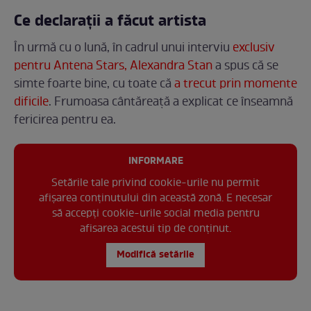
Ce declarații a făcut artista
În urmă cu o lună, în cadrul unui interviu
exclusiv
pentru Antena Stars, Alexandra Stan
a spus că se
simte foarte bine, cu toate că
a trecut prin momente
dificile
. Frumoasa cântăreață a explicat ce înseamnă
fericirea pentru ea.
INFORMARE
Setările tale privind cookie-urile nu permit
afișarea conținutului din această zonă. E necesar
să accepți cookie-urile social media pentru
afisarea acestui tip de conținut.
Modifică setările