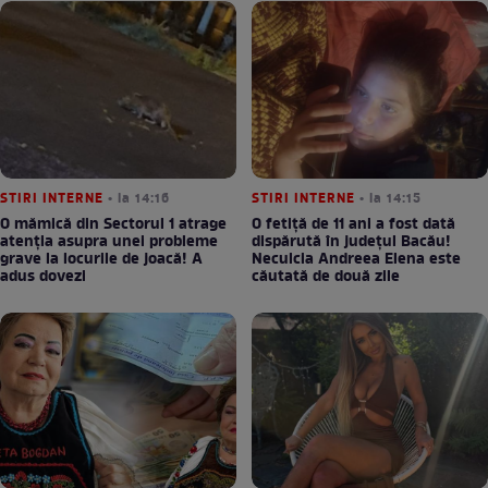
STIRI INTERNE
• la 14:16
STIRI INTERNE
• la 14:15
O mămică din Sectorul 1 atrage
O fetiță de 11 ani a fost dată
atenția asupra unei probleme
dispărută în județul Bacău!
grave la locurile de joacă! A
Neculcia Andreea Elena este
adus dovezi
căutată de două zile