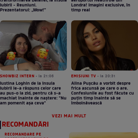
transformarea Daianei, la Insula
aeroportul Heathrow din
Iubirii - Reuniuni.
Londra! Imagini exclusive, în
Prezentatorul: „Wow!”
timp real
SHOWBIZ INTERN
• la 21:06
EMISIUNI TV
• la 20:31
Iustina Loghin de la Insula
Alina Pușcău a vorbit despre
Iubirii le-a răspuns celor care
frica ascunsă pe care o are.
au pus-o la zid, pentru că s-a
Confesiunile au fost făcute cu
machiat înainte de naștere: "Nu
puțin timp înainte să se
am pomenit așa ceva"
îmbolnăvească
VEZI MAI MULT
RECOMANDĂRI
RECOMANDARE PE