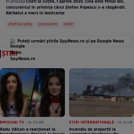
Chefi la cuțite, 1 aprilie 2025. Cine este Mihai Ion,
În articolul
concurentul în privința cărui Ștefan Popescu s-a răzgândit.
Bărbatul a mers în bootcamp
:
chefi la cutite
concurent
sofer
Puteți urmări știrile SpyNews.ro și pe Google News
ȘTIRI
EMISIUNI TV
• la 22:06
STIRI INTERNATIONALE
• la 21:16
Radu Vâlcan a reacționat la
Incendiu de proporții la