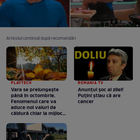
Articolul continuă după recomandări
PLAYTECH
ROMANIA TV
Vara se prelungeşte
Anunţul şoc al zilei!
până în octombrie.
Puţini ştiau că are
Fenomenul care va
cancer
aduce noi valuri de
căldură chiar la mijlocul
toamnei