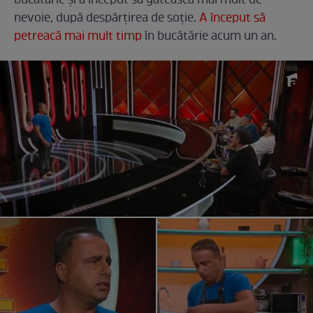
bucătărie și a început să gătească mai mult de
nevoie, după despărțirea de soție.
A început să
petreacă mai mult timp
în bucătărie acum un an.