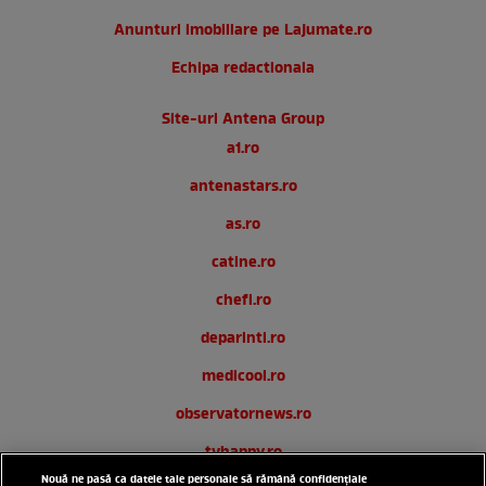
Anunturi imobiliare pe Lajumate.ro
Echipa redactionala
Site-uri Antena Group
a1.ro
antenastars.ro
as.ro
catine.ro
chefi.ro
deparinti.ro
medicool.ro
observatornews.ro
tvhappy.ro
Nouă ne pasă ca datele tale personale să rămână confidențiale