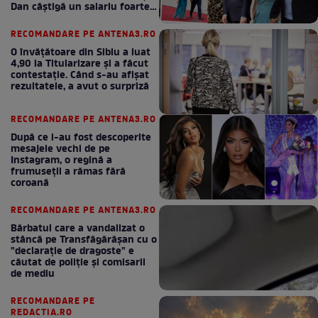
Dan câștigă un salariu foarte
bun în fiecare lună!
RECOMANDARE PE ANTENA3.RO
O învățătoare din Sibiu a luat
4,90 la Titularizare și a făcut
contestație. Când s-au afișat
rezultatele, a avut o surpriză
RECOMANDARE PE ANTENA3.RO
După ce i-au fost descoperite
mesajele vechi de pe
Instagram, o regină a
frumuseții a rămas fără
coroană
RECOMANDARE PE ANTENA3.RO
Bărbatul care a vandalizat o
stâncă pe Transfăgărășan cu o
"declaraţie de dragoste" e
căutat de poliție și comisarii
de mediu
RECOMANDARE PE
REDACTIA.RO