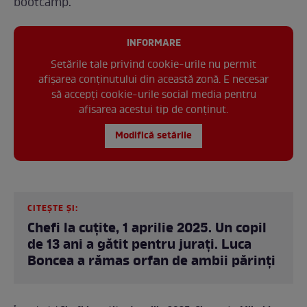
bootcamp.
INFORMARE
Setările tale privind cookie-urile nu permit
afișarea conținutului din această zonă. E necesar
să accepți cookie-urile social media pentru
afisarea acestui tip de conținut.
Modifică setările
CITEȘTE ȘI:
Chefi la cuțite, 1 aprilie 2025. Un copil
de 13 ani a gătit pentru jurați. Luca
Boncea a rămas orfan de ambii părinți