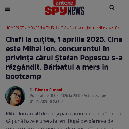
HOMEPAGE
»
MONDEN
»
EMISIUNI TV
» Chefi la cuțite, 1 aprilie 2025. Cine este Mihai Ion, concurentul în privința cărui Ștefan Popescu s-a răzgândit. Bărbatul a mers în bootcamp
Chefi la cuțite, 1 aprilie 2025. Cine
este Mihai Ion, concurentul în
privința cărui Ștefan Popescu s-a
răzgândit. Bărbatul a mers în
bootcamp
Bianca Cimpoi
De
.
Publicat pe 01.04.2025 la 23:00 Actualizat pe
01.04.2025 la 23:00
Mihai Ion are 41 de ani și până acum doi ani a încercat
să pună bazele unei afaceri. După despărțirea de