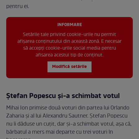
pentru ei.
INFORMARE
Setările tale privind cookie-urile nu permit
afișarea conținutului din această zonă. E necesar
să accepți cookie-urile social media pentru
afisarea acestui tip de conținut.
Modifică setările
Ștefan Popescu și-a schimbat votul
Mihai Ion primise două voturi din partea lui Orlando
Zaharia și al lui Alexandru Sautner. Ștefan Popescu
nu îi dăduse un cuțit, dar și-a schimbat votul, așa că,
bărbatul a mers mai departe cu trei voturi în