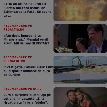
Ce să nu arunci SUB NICI O
FORMA din casă astăzi, de
Schimbarea la Față . Se spune
ca ....
RECOMANDARE PE
REDACTIA.RO
«Am decis împreună cu
Mirabela să..." Mesajul venit
acum. Mii de reactii INSTANT
RECOMANDARE PE
JURNALUL.RO
Investigație, Canalul Bala: Cum
au dispărut milioane de euro
pe Dunăre
RECOMANDARE PE A1.RO
Cum a surprins-o Dani Oțil pe
soția lui în vacanță: „Și-a
riscat viața în baia fetelor”: