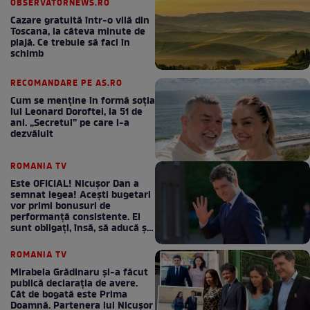
OBSERVATORNEWS.RO
Cazare gratuită într-o vilă din
Toscana, la câteva minute de
plajă. Ce trebuie să faci în
schimb
RECOMANDARE PE AS.RO
Cum se menţine în formă soţia
lui Leonard Doroftei, la 51 de
ani. „Secretul” pe care l-a
dezvăluit
ROMANIA TV
Este OFICIAL! Nicușor Dan a
semnat legea! Acești bugetari
vor primi bonusuri de
performanță consistente. Ei
sunt obligați, însă, să aducă și
bani la bugetul de stat
ROMANIA TV
Mirabela Grădinaru și-a făcut
publică declarația de avere.
Cât de bogată este Prima
Doamnă. Partenera lui Nicușor