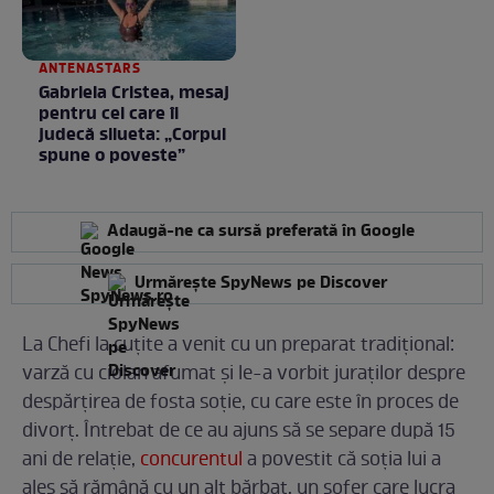
ANTENASTARS
Gabriela Cristea, mesaj
pentru cei care îi
judecă silueta: „Corpul
spune o poveste”
Adaugă-ne ca sursă preferată în Google
Urmărește SpyNews pe Discover
La Chefi la cuțite a venit cu un preparat tradițional:
varză cu ciolan afumat și le-a vorbit juraților despre
despărțirea de fosta soție, cu care este în proces de
divorț. Întrebat de ce au ajuns să se separe după 15
ani de relație,
concurentul
a povestit că soția lui a
ales să rămână cu un alt bărbat, un șofer care lucra