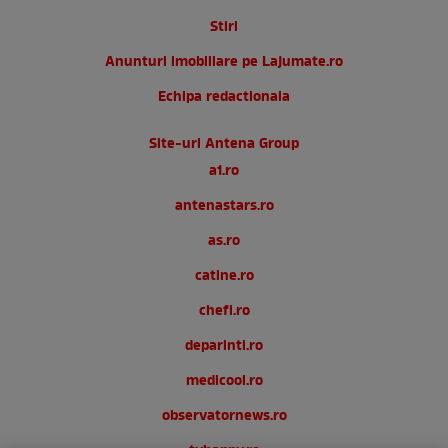
Stiri
Anunturi imobiliare pe Lajumate.ro
Echipa redactionala
Site-uri Antena Group
a1.ro
antenastars.ro
as.ro
catine.ro
chefi.ro
deparinti.ro
medicool.ro
observatornews.ro