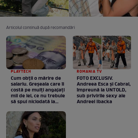
Articolul continuă după recomandări
PLAYTECH
ROMANIA TV
Cum obții o mărire de
FOTO EXCLUSIV.
salariu. Greșeala care îi
Andreea Esca şi Cabral,
costă pe mulți angajați
împreună la UNTOLD,
mii de lei, ce nu trebuie
sub privirile sexy ale
să spui niciodată la
Andreei Ibacka
negociere