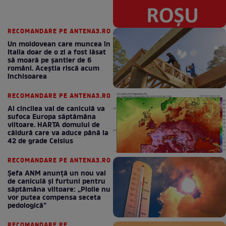
RECOMANDARE PE ANTENA3.RO
Un moldovean care muncea în
Italia doar de o zi a fost lăsat
să moară pe şantier de 6
români. Aceștia riscă acum
închisoarea
RECOMANDARE PE ANTENA3.RO
Al cincilea val de caniculă va
sufoca Europa săptămâna
viitoare. HARTA domului de
căldură care va aduce până la
42 de grade Celsius
RECOMANDARE PE ANTENA3.RO
Șefa ANM anunță un nou val
de caniculă și furtuni pentru
săptămâna viitoare: „Ploile nu
vor putea compensa seceta
pedologică”
RECOMANDARE PE