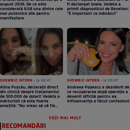
august 2026. De ce este
fi declanșat boala. Vedeta a
considerată 8.08 una dintre cele
primit diagnosticul de Revelion:
mai puternice zile pentru
”E important ce mănânci”
manifestare
SHOWBIZ INTERN
• la 09:47
SHOWBIZ INTERN
• la 00:07
Alina Pușcău, declarații direct
Andreea Popescu a dezvăluit de
din clinică despre tratamentul
ce recuperarea după operație a
de 500.000 de dolari! Vedeta a
devenit dificilă pentru ea.
mărturisit că este foarte
Influencerița a făcut confesiuni
amețită: ”Nu vreau să vă fie
milă”
VEZI MAI MULT
RECOMANDĂRI