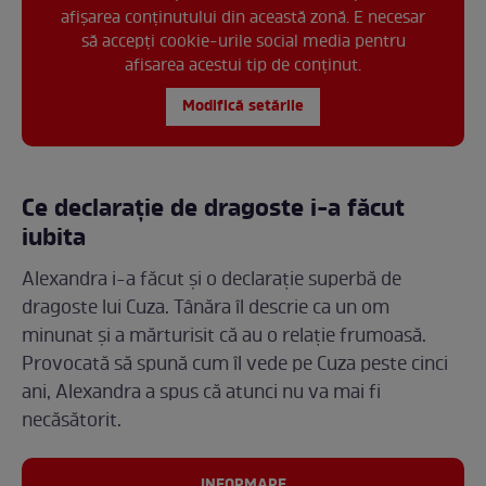
afișarea conținutului din această zonă. E necesar
să accepți cookie-urile social media pentru
afisarea acestui tip de conținut.
Modifică setările
Ce declarație de dragoste i-a făcut
iubita
Alexandra i-a făcut și o declarație superbă de
dragoste lui Cuza. Tânăra îl descrie ca un om
minunat și a mărturisit că au o relație frumoasă.
Provocată să spună cum îl vede pe Cuza peste cinci
ani, Alexandra a spus că atunci nu va mai fi
necăsătorit.
INFORMARE