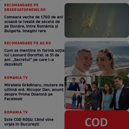
RECOMANDARE PE
OBSERVATORNEWS.RO
Comoara veche de 1.700 de ani
scoasă la iveală de seceta de
pe Dunăre, între România şi
Bulgaria. Imagini rare
RECOMANDARE PE AS.RO
Cum se menţine în formă soţia
lui Leonard Doroftei, la 51 de
ani. „Secretul” pe care l-a
dezvăluit
ROMANIA TV
Mirabela Grădinaru, mutare de
ultimă oră. Nicuşor Dan, anunţ
despre Prima Doamnă pe
Facebook
ROMANIA TV
Este COD ROŞU. Când vine
urgia în Bucureşti