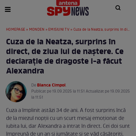
HOMEPAGE
»
MONDEN
»
EMISIUNI TV
» Cuza de la Neatza, surprins în direct, de ziua lui de naștere. Ce declarație de dragoste i-a făcut Alexandra
Cuza de la Neatza, surprins în
direct, de ziua lui de naștere. Ce
declarație de dragoste i-a făcut
Alexandra
Bianca Cimpoi
De
.
Publicat pe 19.09.2025 la 11:51 Actualizat pe 19.09.2025
la 11:51
Cuza a împlinit astăzi 34 de ani. A fost surprins încă
de la miezul nopții cu un scurt mesaj emoționat de
iubita lui, dar Alexandra a intrat în direct. Cei doi sunt
împreună de un an și jumătate și se văd căsătoriți.