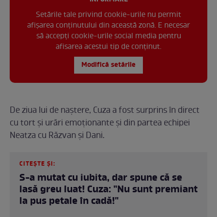
Setările tale privind cookie-urile nu permit
afișarea conținutului din această zonă. E necesar
să accepți cookie-urile social media pentru
afisarea acestui tip de conținut.
Modifică setările
De ziua lui de naștere, Cuza a fost surprins în direct
cu tort și urări emoționante și din partea echipei
Neatza cu Răzvan și Dani.
CITEȘTE ȘI:
S-a mutat cu iubita, dar spune că se
lasă greu luat! Cuza: "Nu sunt premiant
la pus petale în cadă!"