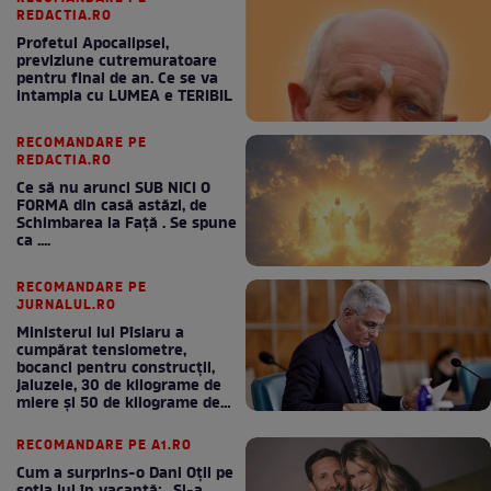
REDACTIA.RO
Profetul Apocalipsei,
previziune cutremuratoare
pentru final de an. Ce se va
intampla cu LUMEA e TERIBIL
RECOMANDARE PE
REDACTIA.RO
Ce să nu arunci SUB NICI O
FORMA din casă astăzi, de
Schimbarea la Față . Se spune
ca ....
RECOMANDARE PE
JURNALUL.RO
Ministerul lui Pîslaru a
cumpărat tensiometre,
bocanci pentru construcții,
jaluzele, 30 de kilograme de
miere și 50 de kilograme de
cafea
RECOMANDARE PE A1.RO
Cum a surprins-o Dani Oțil pe