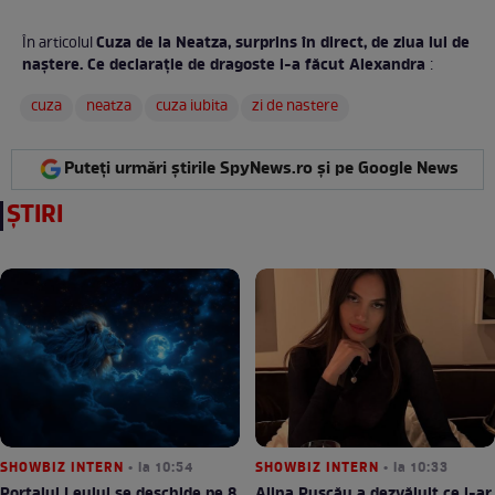
Cuza de la Neatza, surprins în direct, de ziua lui de
În articolul
naștere. Ce declarație de dragoste i-a făcut Alexandra
:
cuza
neatza
cuza iubita
zi de nastere
Puteți urmări știrile SpyNews.ro și pe Google News
ȘTIRI
SHOWBIZ INTERN
• la 10:54
SHOWBIZ INTERN
• la 10:33
Portalul Leului se deschide pe 8
Alina Pușcău a dezvăluit ce i-ar