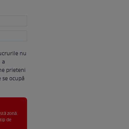
ucrurile nu
u a
e prieteni
re se ocupă
stă zonă.
tip de