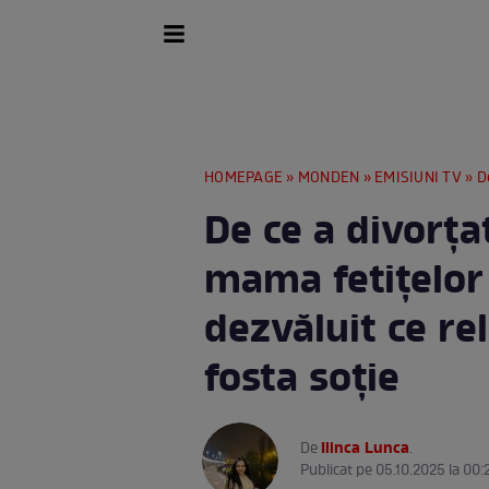
HOMEPAGE
»
MONDEN
»
EMISIUNI TV
» De c
De ce a divorța
mama fetițelor l
dezvăluit ce re
fosta soție
Ilinca Lunca
De
.
Publicat pe 05.10.2025 la 00: