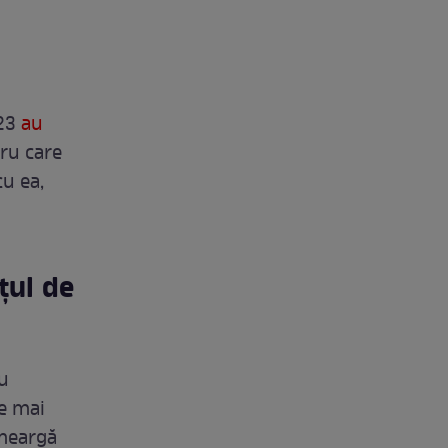
023
au
tru care
cu ea,
țul de
cu
de mai
 meargă