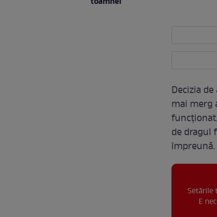
toamnei
Decizia de
mai merg aș
funcționat
de dragul f
împreună.
Setările
E nec