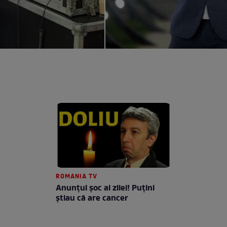
ROMANIA TV
Anunţul şoc al zilei! Puţini
ştiau că are cancer