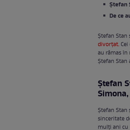
Ștefan 
De ce a
Ștefan Stan 
divorțat.
Cei 
au rămas în 
Ștefan Stan a
Ștefan S
Simona, 
Ștefan Stan ș
sinceritate d
mulți ani cu