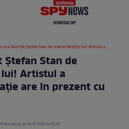
HOROSCOP
e a divorțat Ștefan Stan de mama fetițelor lui! Artistul a dezvăluit ce relație are în prezent cu fosta soție
t Ștefan Stan de
ui! Artistul a
lație are în prezent cu
20 Actualizat pe 05.10.2025 la 00:20