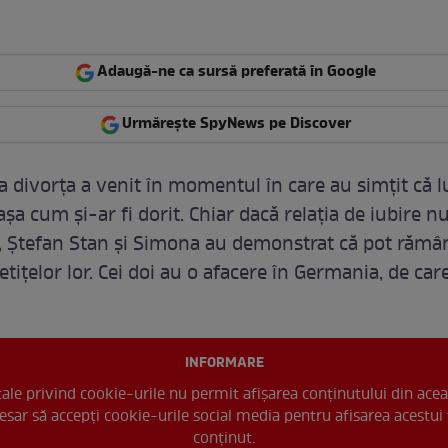
Adaugă-ne ca sursă preferată în Google
Urmărește SpyNews pe Discover
 a divorța a venit în momentul în care au simțit că l
a cum și-ar fi dorit. Chiar dacă relația de iubire n
, Ștefan Stan și Simona au demonstrat că pot rămân
etițelor lor. Cei doi au o afacere în Germania, de ca
INFORMARE
 tale privind cookie-urile nu permit afișarea conținutului din acea
esar să accepți cookie-urile social media pentru afisarea acestui 
conținut.