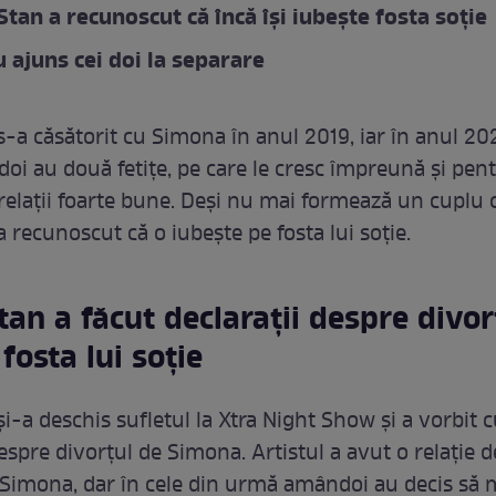
Stan a recunoscut că încă își iubește fosta soție
u ajuns cei doi la separare
s-a căsătorit cu Simona în anul 2019, iar în anul 2
doi au două fetițe, pe care le cresc împreună și pen
relații foarte bune. Deși nu mai formează un cuplu 
 recunoscut că o iubește pe fosta lui soție.
tan a făcut declarații despre divor
fosta lui soție
i-a deschis sufletul la Xtra Night Show și a vorbit 
espre divorțul de Simona. Artistul a avut o relație 
 Simona, dar în cele din urmă amândoi au decis să