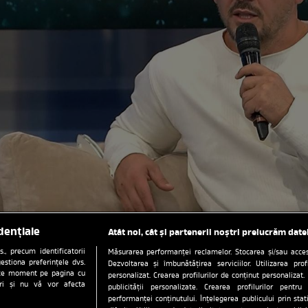
dențiale
Atât noi, cât și partenerii noștri prelucrăm date
, precum identificatorii
Măsurarea performanței reclamelor. Stocarea și/sau accesa
estiona preferințele dvs.
Dezvoltarea și îmbunătățirea serviciilor. Utilizarea prof
orice moment pe pagina cu
personalizat. Crearea profilurilor de conținut personalizat. 
ștri și nu vă vor afecta
publicității personalizate. Crearea profilurilor pentru
performanței conținutului. Înțelegerea publicului prin sta