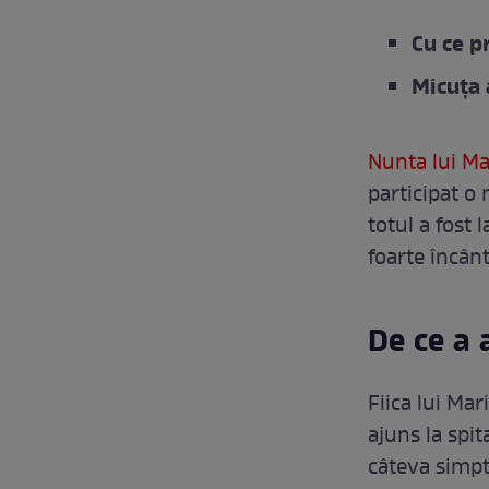
Cu ce p
Micuța 
Nunta lui M
participat o 
totul a fost l
foarte încân
De ce a 
Fiica lui Ma
ajuns la spit
câteva simpt