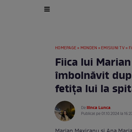
HOMEPAGE
»
MONDEN
»
EMISIUNI TV
» Fiic
Fiica lui Maria
îmbolnăvit dup
fetița lui la sp
Ilinca Lunca
De
.
Publicat pe 01.10.2024 la 16:2
Marian Mexicanu și Ana Maria s