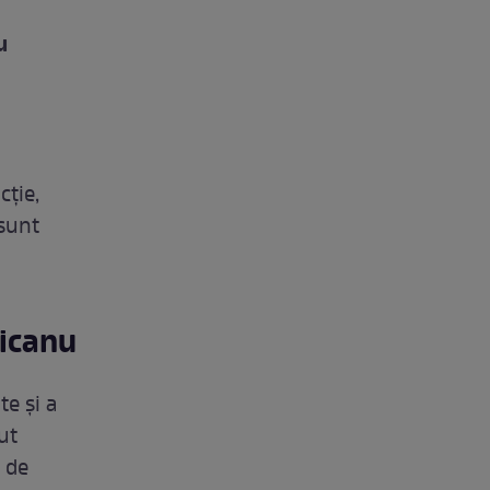
u
u
cție,
 sunt
xicanu
e și a
ut
 de