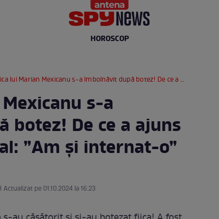
HOROSCOP
a lui Marian Mexicanu s-a îmbolnăvit după botez! De ce a ajuns fetița lui la spital: ”Am și internat-o”
n Mexicanu s-a
ă botez! De ce a ajuns
ital: ”Am și internat-o”
3 Actualizat pe 01.10.2024 la 16:23
-au căsătorit și și-au botezat fiica! A fost