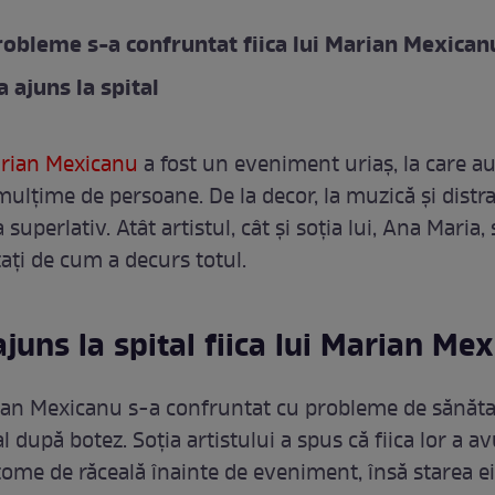
robleme s-a confruntat fiica lui Marian Mexican
a ajuns la spital
arian Mexicanu
a fost un eveniment uriaș, la care a
mulțime de persoane. De la decor, la muzică și distra
a superlativ. Atât artistul, cât și soția lui, Ana Maria,
tați de cum a decurs totul.
ajuns la spital fiica lui Marian Me
rian Mexicanu s-a confruntat cu probleme de sănătat
al după botez. Soția artistului a spus că fiica lor a av
ome de răceală înainte de eveniment, însă starea ei