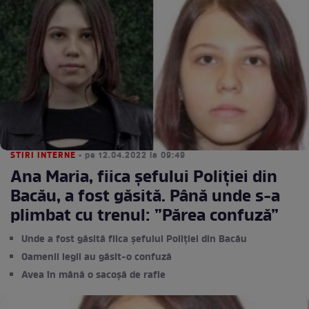
STIRI INTERNE
• pe 12.04.2022 la 09:49
Ana Maria, fiica șefului Poliției din
Bacău, a fost găsită. Până unde s-a
plimbat cu trenul: ”Părea confuză”
Unde a fost găsită fiica șefului Poliției din Bacău
Oamenii legii au găsit-o confuză
Avea în mână o sacoșă de rafie