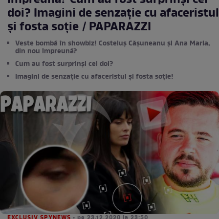
împreună? Cum au fost surprinși cei
doi? Imagini de senzație cu afaceristul
și fosta soție / PAPARAZZI
Veste bombă în showbiz! Costeluș Cășuneanu și Ana Maria,
din nou împreună?
Cum au fost surprinși cei doi?
Imagini de senzație cu afaceristul și fosta soție!
EXCLUSIV SPYNEWS
• pe 23.12.2020 la 23:50