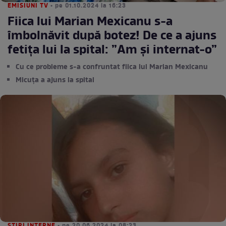
EMISIUNI TV
• pe 01.10.2024 la 16:23
Fiica lui Marian Mexicanu s-a
îmbolnăvit după botez! De ce a ajuns
fetița lui la spital: ”Am și internat-o”
Cu ce probleme s-a confruntat fiica lui Marian Mexicanu
Micuța a ajuns la spital