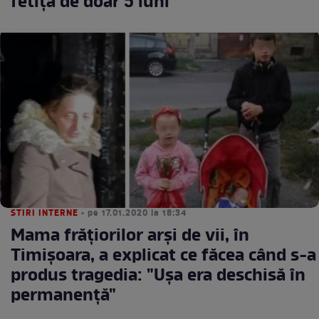
fetiță de doar 5 luni
STIRI INTERNE
• pe 17.01.2020 la 18:34
Mama frăţiorilor arşi de vii, în
Timişoara, a explicat ce făcea când s-a
produs tragedia: "Uşa era deschisă în
permanenţă"