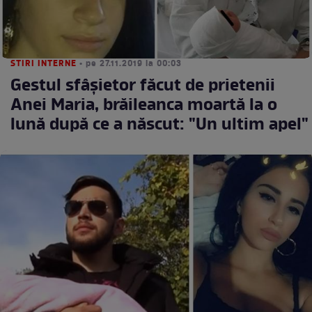
STIRI INTERNE
• pe 27.11.2019 la 00:03
Gestul sfâşietor făcut de prietenii
Anei Maria, brăileanca moartă la o
lună după ce a născut: "Un ultim apel"