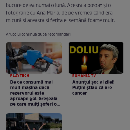
bucure de ea numai o lună. Acesta a postat și o
fotografie cu Ana Maria, de pe vremea când era
micuță și aceasta și fetița ei semănă foarte mult.
Articolul continuă după recomandări
PLAYTECH
ROMANIA TV
De ce consumă mai
Anunţul şoc al zilei!
mult mașina dacă
Puţini ştiau că are
rezervorul este
cancer
aproape gol. Greșeala
pe care mulți șoferi o
fac fără să știe