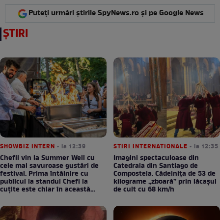
Puteți urmări știrile SpyNews.ro și pe Google News
ȘTIRI
SHOWBIZ INTERN
• la 12:39
STIRI INTERNATIONALE
• la 12:35
Chefii vin la Summer Well cu
Imagini spectaculoase din
cele mai savuroase gustări de
Catedrala din Santiago de
festival. Prima întâlnire cu
Compostela. Cădelnița de 53 de
publicul la standul Chefi la
kilograme „zboară” prin lăcașul
cuțite este chiar în această
de cult cu 68 km/h
seară!