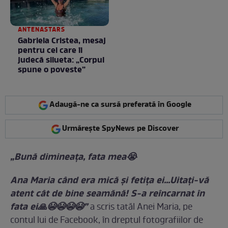
ANTENASTARS
Gabriela Cristea, mesaj
pentru cei care îi
judecă silueta: „Corpul
spune o poveste”
Adaugă-ne ca sursă preferată în Google
Urmărește SpyNews pe Discover
„Bună dimineața, fata mea😭
Ana Maria când era mică și fetița ei...Uitați-vă
atent cât de bine seamănă! S-a reîncarnat în
fata ei🙏😭😭😭😭”
a scris tatăl Anei Maria, pe
contul lui de Facebook, în dreptul fotografiilor de