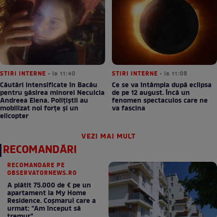
STIRI INTERNE
• la 11:40
STIRI INTERNE
• la 11:08
Căutări intensificate în Bacău
Ce se va întâmpla după eclipsa
pentru găsirea minorei Neculcia
de pe 12 august. Încă un
Andreea Elena. Polițiștii au
fenomen spectaculos care ne
mobilizat noi forțe și un
va fascina
elicopter
VEZI MAI MULT
RECOMANDĂRI
RECOMANDARE PE
OBSERVATORNEWS.RO
A plătit 75.000 de € pe un
apartament la My Home
Residence. Coşmarul care a
urmat: "Am început să
tremur"