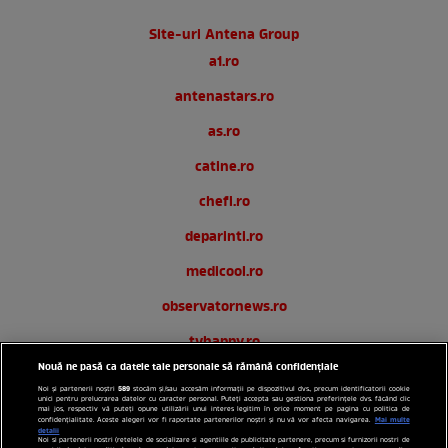
Site-uri Antena Group
a1.ro
antenastars.ro
as.ro
catine.ro
chefi.ro
deparinti.ro
medicool.ro
observatornews.ro
tvhappy.ro
Nouă ne pasă ca datele tale personale să rămână confidențiale
useit.ro
589
Noi și partenerii noștri
stocăm și/sau accesăm informații pe dispozitivul dvs., precum identificatorii cookie
unici pentru prelucrarea datelor cu caracter personal. Puteți accepta sau gestiona preferințele dvs. făcând clic
zutv.ro
mai jos, respectiv vă puteți opune utilizării unui interes legitim în orice moment pe pagina cu politica de
Mai multe
confidențialitate. Aceste alegeri vor fi raportate partenerilor noștri și nu vă vor afecta navigarea.
detalii
Noi si partenerii nostri (retelele de socializare si agentiile de publicitate partenere, precum si furnizorii nostri de
Trends AntenaPLAY