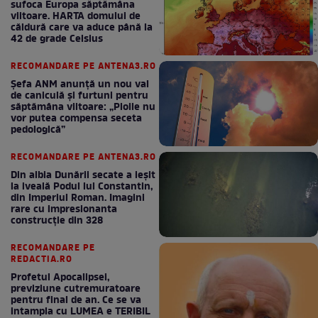
sufoca Europa săptămâna
viitoare. HARTA domului de
căldură care va aduce până la
42 de grade Celsius
RECOMANDARE PE ANTENA3.RO
Șefa ANM anunță un nou val
de caniculă și furtuni pentru
săptămâna viitoare: „Ploile nu
vor putea compensa seceta
pedologică”
RECOMANDARE PE ANTENA3.RO
Din albia Dunării secate a ieșit
la iveală Podul lui Constantin,
din Imperiul Roman. Imagini
rare cu impresionanta
construcție din 328
RECOMANDARE PE
REDACTIA.RO
Profetul Apocalipsei,
previziune cutremuratoare
pentru final de an. Ce se va
intampla cu LUMEA e TERIBIL