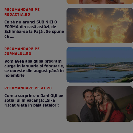
RECOMANDARE PE
REDACTIA.RO
Ce să nu arunci SUB NICI O
FORMA din casă astăzi, de
Schimbarea la Față . Se spune
ca ....
RECOMANDARE PE
JURNALUL.RO
Vom avea apă după program:
curge în ianuarie și februarie,
se oprește din august până în
noiembrie
RECOMANDARE PE A1.RO
Cum a surprins-o Dani Oțil pe
soția lui în vacanță: „Și-a
riscat viața în baia fetelor”: