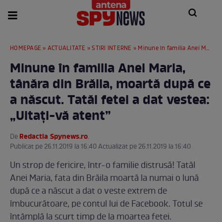
HOMEPAGE
»
ACTUALITATE
»
STIRI INTERNE
» Minune în familia Anei Maria, tânăra din Brăila, moartă după ce a născut. Tatăl fetei a dat vestea: „Uitați-vă atent”
Minune în familia Anei Maria,
tânăra din Brăila, moartă după ce
a născut. Tatăl fetei a dat vestea:
„Uitați-vă atent”
Redactia Spynews.ro
De
.
Publicat pe 26.11.2019 la 16:40 Actualizat pe 26.11.2019 la 16:40
Un strop de fericire, într-o familie distrusă! Tatăl
Anei Maria, fata din Brăila moartă la numai o lună
după ce a născut a dat o veste extrem de
îmbucurătoare, pe contul lui de Facebook. Totul se
întâmplă la scurt timp de la moartea fetei.