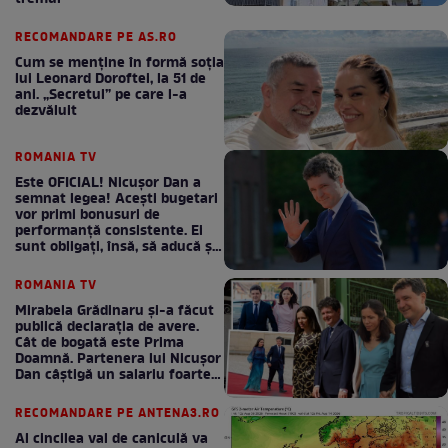
RECOMANDARE PE AS.RO
Cum se menţine în formă soţia
lui Leonard Doroftei, la 51 de
ani. „Secretul” pe care l-a
dezvăluit
ROMANIA TV
Este OFICIAL! Nicușor Dan a
semnat legea! Acești bugetari
vor primi bonusuri de
performanță consistente. Ei
sunt obligați, însă, să aducă și
bani la bugetul de stat
ROMANIA TV
Mirabela Grădinaru și-a făcut
publică declarația de avere.
Cât de bogată este Prima
Doamnă. Partenera lui Nicușor
Dan câștigă un salariu foarte
bun în fiecare lună!
RECOMANDARE PE ANTENA3.RO
Al cincilea val de caniculă va