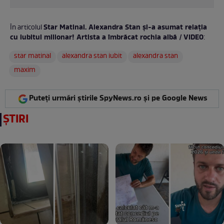
Star Matinal. Alexandra Stan și-a asumat relația
În articolul
cu iubitul milionar! Artista a îmbrăcat rochia albă / VIDEO
:
star matinal
alexandra stan iubit
alexandra stan
maxim
Puteți urmări știrile SpyNews.ro și pe Google News
ȘTIRI