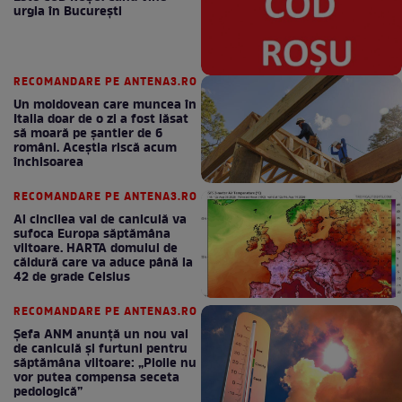
urgia în Bucureşti
RECOMANDARE PE ANTENA3.RO
Un moldovean care muncea în
Italia doar de o zi a fost lăsat
să moară pe şantier de 6
români. Aceștia riscă acum
închisoarea
RECOMANDARE PE ANTENA3.RO
Al cincilea val de caniculă va
sufoca Europa săptămâna
viitoare. HARTA domului de
căldură care va aduce până la
42 de grade Celsius
RECOMANDARE PE ANTENA3.RO
Șefa ANM anunță un nou val
de caniculă și furtuni pentru
săptămâna viitoare: „Ploile nu
vor putea compensa seceta
pedologică”