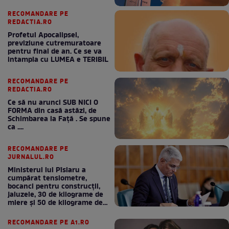
RECOMANDARE PE
REDACTIA.RO
Profetul Apocalipsei,
previziune cutremuratoare
pentru final de an. Ce se va
intampla cu LUMEA e TERIBIL
RECOMANDARE PE
REDACTIA.RO
Ce să nu arunci SUB NICI O
FORMA din casă astăzi, de
Schimbarea la Față . Se spune
ca ....
RECOMANDARE PE
JURNALUL.RO
Ministerul lui Pîslaru a
cumpărat tensiometre,
bocanci pentru construcții,
jaluzele, 30 de kilograme de
miere și 50 de kilograme de
cafea
RECOMANDARE PE A1.RO