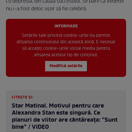
cu depresia, din cauza succesului. Se pare că vedetei
nu i-a fost deloc ușor să fie celebră.
INFORMARE
Setările tale privind cookie-urile nu permit
afișarea conținutului din această zonă. E necesar
să accepți cookie-urile social media pentru
afisarea acestui tip de conținut.
Modifică setările
CITEȘTE ȘI:
Star Matinal. Motivul pentru care
Alexandra Stan este singură. Ce
planuri de viitor are cântăreața: ”Sunt
bine” / VIDEO