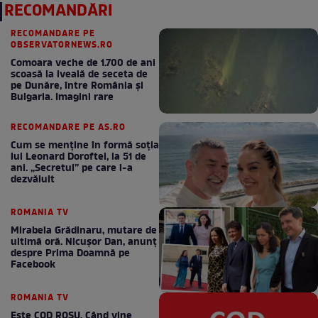
RECOMANDĂRI
RECOMANDARE PE
OBSERVATORNEWS.RO
Comoara veche de 1.700 de ani
scoasă la iveală de seceta de
pe Dunăre, între România şi
Bulgaria. Imagini rare
RECOMANDARE PE AS.RO
Cum se menţine în formă soţia
lui Leonard Doroftei, la 51 de
ani. „Secretul” pe care l-a
dezvăluit
ROMANIA TV
Mirabela Grădinaru, mutare de
ultimă oră. Nicuşor Dan, anunţ
despre Prima Doamnă pe
Facebook
ROMANIA TV
Este COD ROŞU. Când vine