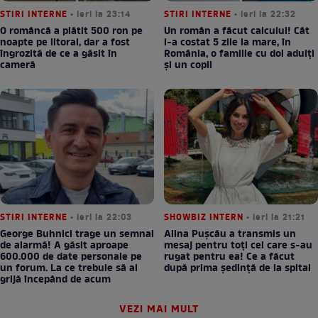
STIRI INTERNE
• ieri la 23:14
STIRI INTERNE
• ieri la 22:32
O româncă a plătit 500 ron pe
Un român a făcut calculul! Cât
noapte pe litoral, dar a fost
l-a costat 5 zile la mare, în
îngrozită de ce a găsit în
România, o familie cu doi adulți
cameră
și un copil
STIRI INTERNE
• ieri la 22:03
SHOWBIZ INTERN
• ieri la 21:21
George Buhnici trage un semnal
Alina Pușcău a transmis un
de alarmă! A găsit aproape
mesaj pentru toți cei care s-au
600.000 de date personale pe
rugat pentru ea! Ce a făcut
un forum. La ce trebuie să ai
după prima ședință de la spital
grijă începând de acum
VEZI MAI MULT