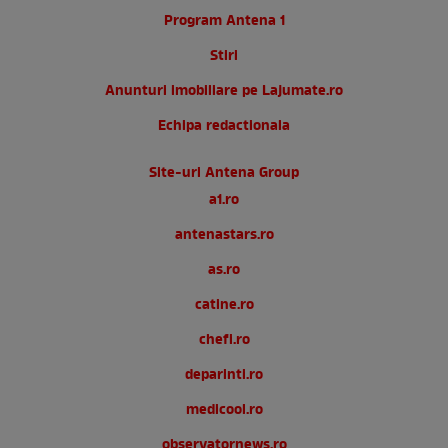
Program Antena 1
Stiri
Anunturi imobiliare pe Lajumate.ro
Echipa redactionala
Site-uri Antena Group
a1.ro
antenastars.ro
as.ro
catine.ro
chefi.ro
deparinti.ro
medicool.ro
observatornews.ro