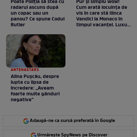
Poate Poliția să stea cu
Pur și simplu wow!
radarul ascuns după
Cum arată locuința de
un copac sau un
vis în care stă Ilinca
panou? Ce spune Codul
Vandici la Monaco în
Rutier
timpul vacanței. Luxul
e în starea lui pură.
Totul arată ca în filme!
/ GALERIE FOTO
ANTENASTARS
Alina Pușcău, despre
lupta cu lipsa de
încredere: „Aveam
foarte multe gânduri
negative”
Adaugă-ne ca sursă preferată în Google
Urmărește SpyNews pe Discover