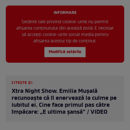
INFORMARE
Setările tale privind cookie-urile nu permit
afișarea conținutului din această zonă. E necesar
să accepți cookie-urile social media pentru
afisarea acestui tip de conținut.
Modifică setările
CITEȘTE ȘI:
Xtra Night Show. Emilia Mușală
recunoaște că îl enervează la culme pe
iubitul ei. Cine face primul pas către
împăcare: „E ultima șansă” / VIDEO