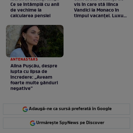
Ce se întâmplă cu anii
vis în care stă Ilinca
de vechime la
Vandici la Monaco în
calcularea pensiei
timpul vacanței. Luxul
e în starea lui pură.
Totul arată ca în filme!
/ GALERIE FOTO
ANTENASTARS
Alina Pușcău, despre
lupta cu lipsa de
încredere: „Aveam
foarte multe gânduri
negative”
Adaugă-ne ca sursă preferată în Google
Urmărește SpyNews pe Discover