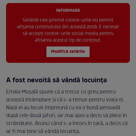
INFORMARE
Setările tale privind cookie-urile nu permit
afișarea conținutului din această zonă. E necesar
să accepți cookie-urile social media pentru
afisarea acestui tip de conținut.
Modifică setările
A fost nevoită să vândă locuința
Emilia Mușală spune că a trecut cu greu pentru
această întâmplare și că s-a temut pentru viața ei.
Nașii ei au locuit împreună cu ea o bună perioadă
după cele două jafuri, iar mai apoi a decis să plece în
străinătate. Atunci când s-a întors în țară, a decis că
ar fi mai bine să vândă locuința.