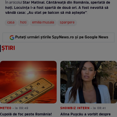
Star Matinal. Cântăreață din România, speriată de
În articolul
hoți. Locuința i-a fost spartă de două ori. A fost nevoită să
vândă casa: „Au stat pe balcon să mă aștepte”
:
casa
hoti
emilia musala
spargere
Puteți urmări știrile SpyNews.ro și pe Google News
ȘTIRI
METEO
• la 09:49
SHOWBIZ INTERN
• la 08:41
Cupolă de foc peste România!
Alina Pușcău a vorbit despre