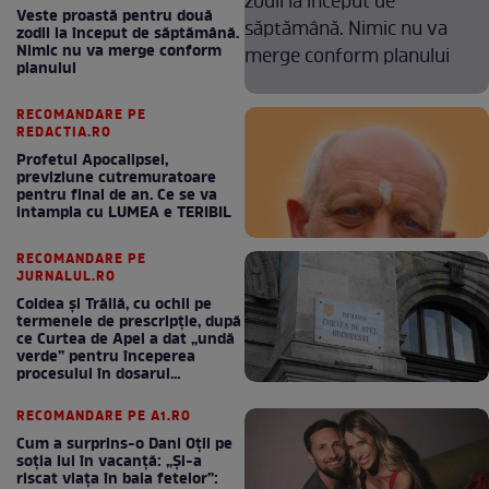
Veste proastă pentru două
zodii la început de săptămână.
Nimic nu va merge conform
planului
RECOMANDARE PE
REDACTIA.RO
Profetul Apocalipsei,
previziune cutremuratoare
pentru final de an. Ce se va
intampla cu LUMEA e TERIBIL
RECOMANDARE PE
JURNALUL.RO
Coldea și Trăilă, cu ochii pe
termenele de prescripție, după
ce Curtea de Apel a dat „undă
verde” pentru începerea
procesului în dosarul
„Generalilor”
RECOMANDARE PE A1.RO
Cum a surprins-o Dani Oțil pe
soția lui în vacanță: „Și-a
riscat viața în baia fetelor”: