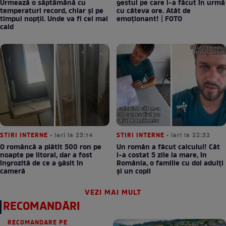
Urmează o săptămână cu
gestul pe care l-a făcut în urmă
temperaturi record, chiar și pe
cu câteva ore. Atât de
timpul nopții. Unde va fi cel mai
emoționant! | FOTO
cald
STIRI INTERNE
• ieri la 23:14
STIRI INTERNE
• ieri la 22:32
O româncă a plătit 500 ron pe
Un român a făcut calculul! Cât
noapte pe litoral, dar a fost
l-a costat 5 zile la mare, în
îngrozită de ce a găsit în
România, o familie cu doi adulți
cameră
și un copil
VEZI MAI MULT
RECOMANDĂRI
RECOMANDARE PE