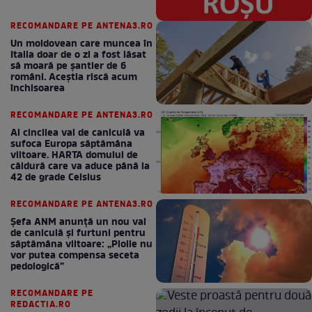
RECOMANDARE PE ANTENA3.RO
Un moldovean care muncea în
Italia doar de o zi a fost lăsat
să moară pe şantier de 6
români. Aceștia riscă acum
închisoarea
RECOMANDARE PE ANTENA3.RO
Al cincilea val de caniculă va
sufoca Europa săptămâna
viitoare. HARTA domului de
căldură care va aduce până la
42 de grade Celsius
RECOMANDARE PE ANTENA3.RO
Șefa ANM anunță un nou val
de caniculă și furtuni pentru
săptămâna viitoare: „Ploile nu
vor putea compensa seceta
pedologică”
RECOMANDARE PE
REDACTIA.RO