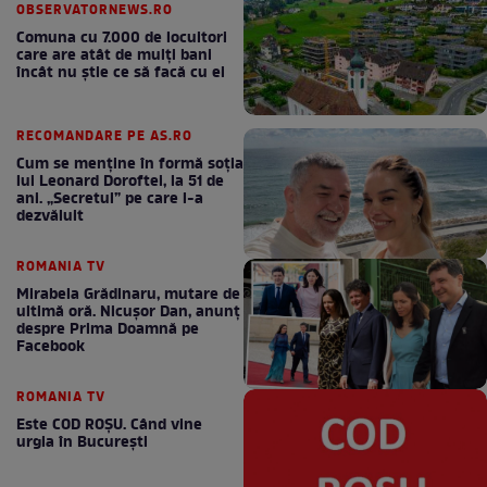
OBSERVATORNEWS.RO
Comuna cu 7.000 de locuitori
care are atât de mulți bani
încât nu știe ce să facă cu ei
RECOMANDARE PE AS.RO
Cum se menţine în formă soţia
lui Leonard Doroftei, la 51 de
ani. „Secretul” pe care l-a
dezvăluit
ROMANIA TV
Mirabela Grădinaru, mutare de
ultimă oră. Nicuşor Dan, anunţ
despre Prima Doamnă pe
Facebook
ROMANIA TV
Este COD ROŞU. Când vine
urgia în Bucureşti