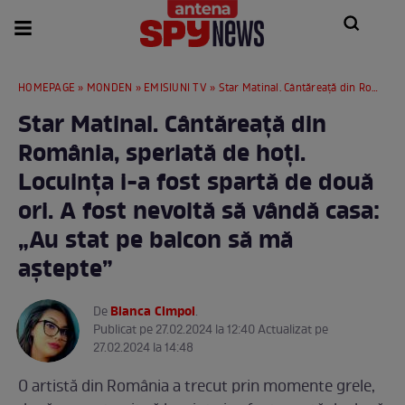
HOMEPAGE
»
MONDEN
»
EMISIUNI TV
» Star Matinal. Cântăreață din România, speriată de hoți. Locuința i-a fost spartă de două ori. A fost nevoită să vândă casa: „Au stat pe balcon să mă aștepte”
Star Matinal. Cântăreață din
România, speriată de hoți.
Locuința i-a fost spartă de două
ori. A fost nevoită să vândă casa:
„Au stat pe balcon să mă
aștepte”
Bianca Cimpoi
De
.
Publicat pe 27.02.2024 la 12:40 Actualizat pe
27.02.2024 la 14:48
O artistă din România a trecut prin momente grele,