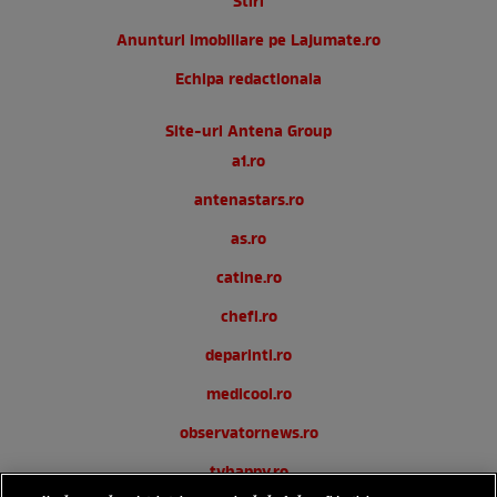
Stiri
Anunturi imobiliare pe Lajumate.ro
Echipa redactionala
Site-uri Antena Group
a1.ro
antenastars.ro
as.ro
catine.ro
chefi.ro
deparinti.ro
medicool.ro
observatornews.ro
tvhappy.ro