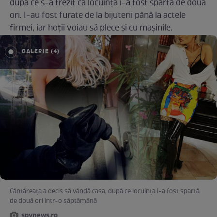
după ce s-a trezit că locuința i-a fost spartă de două
ori. I-au fost furate de la bijuterii până la actele
firmei, iar hoții voiau să plece și cu mașinile.
GALERIE (4)
Cântăreața a decis să vândă casa, după ce locuința i-a fost spartă
de două ori într-o săptămână
spynews.ro